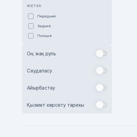
Розовый
ЖЕТЕК
Красный
Передний
Пурпурный
Задний
Коричневый
Полный
Голубой
Синий
Оң жақ руль
Фиолетовый
Зеленый
Саудаласу
Желтый
Айырбастау
Бежевый
Бордовый
Қызмет көрсету тарихы
Комбинированный
Бронзовый
Темно-синий