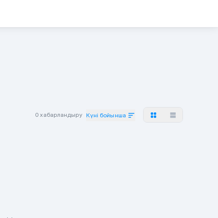
0 хабарландыру
Күні бойынша