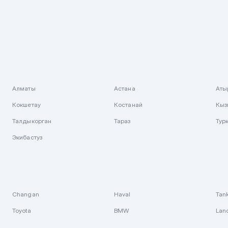
Алматы
Астана
Аты
Кокшетау
Костанай
Кыз
Талдыкорган
Тараз
Тур
Экибастуз
Changan
Haval
Tan
Toyota
BMW
Lan