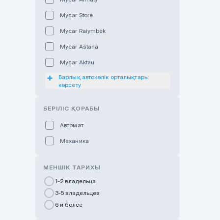
Mycar Store
Mycar Raiymbek
Mycar Astana
Mycar Aktau
Барлық автокөлік орталықтары
Mycar Uralsk
көрсету
Haval & Tank Kyzylorda
БЕРІЛІС ҚОРАБЫ
Haval & Tank Pavlodar
Bavaria Almaty
Автомат
Mycar Shymkent
Механика
Bavaria Astana
МЕНШІК ТАРИХЫ
GWM Nurly Zhol
1-2 владельца
Chery Astana
3-5 владельцев
Changan Auto Nurly Zhol
6 и более
Haval Atyrau