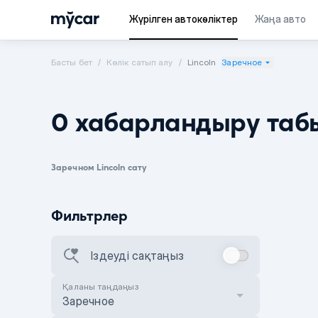
Жүрілген автокөліктер
Жаңа авто
Басты бет
Көлік сатып алу
Lincoln
Заречное
0 хабарландыру таб
Заречном Lincoln сату
Фильтрлер
Іздеуді сақтаңыз
Қаланы таңдаңыз
Заречное