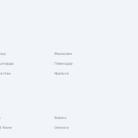
рау
Жанаозен
ылорда
Павлодар
кестан
Уральск
k
Subaru
d Rover
Genesis