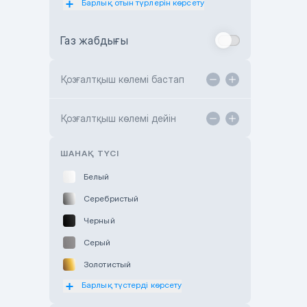
Барлық отын түрлерін көрсету
Toyota Almaty
Газ жабдығы
Toyota Astana
Toyota Kokshetau
Қозғалтқыш көлемі бастап
TANK Motors Karaganda
Hyundai ShymCity
Қозғалтқыш көлемі дейін
Toyota Shygys
ШАНАҚ ТҮСІ
Белый
Серебристый
Черный
Серый
Золотистый
Барлық түстерді көрсету
Оранжевый