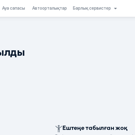
Барлық сервистер
Ауа сапасы
Автоорталықтар
ылды
Ештеңе табылған жоқ