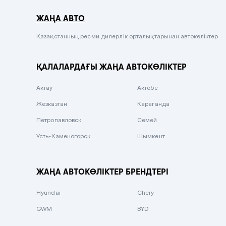
Серый металлик
ЖАҢА АВТО
Сиреневый металлик
Черный металлик
Қазақстанның ресми дилерлік орталықтарынан автокөліктер
Стальной
ҚАЛАЛАРДАҒЫ ЖАҢА АВТОКӨЛІКТЕР
Вишневый
Серебристый металлик
Актау
Актобе
Темно-коричневый
Жезказган
Караганда
Бело-Дымчатый
Петропавловск
Семей
Светло-зелёный металлик
Усть-Каменогорск
Шымкент
Бирюзовый
Темно-синий металлик
ЖАҢА АВТОКӨЛІКТЕР БРЕНДТЕРІ
Зеленый металлик
Hyundai
Chery
Комбинированный
GWM
BYD