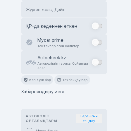
Жүрген жолы, Дейін
ҚР-да кеденнен өткен
Mycar prime
Тек тексерілген көліктер
Autocheck.kz
Автокөліктің тарихы бойынша
есеп
Кепілдік бар
Техбайқау бар
Хабарландыру иесі
АВТОКӨЛІК
Барлығын
ОРТАЛЫҚТАРЫ
таңдау
Mycar Almaty