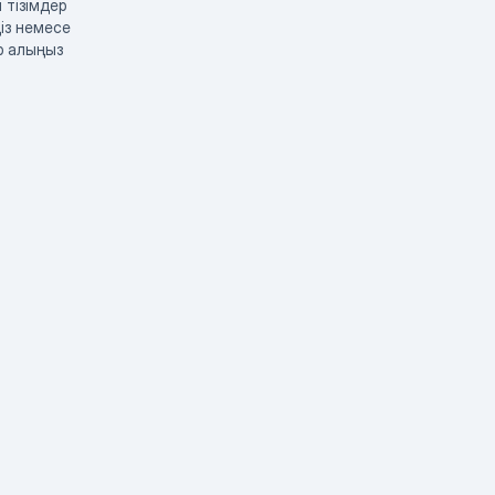
 тізімдер
із немесе
р алыңыз