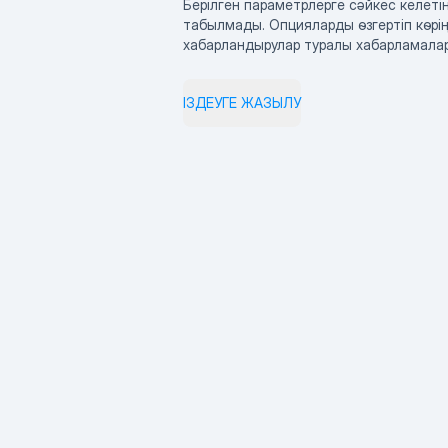
Берілген параметрлерге сәйкес келетін
табылмады. Опцияларды өзгертіп көрің
хабарландырулар туралы хабарламала
ІЗДЕУГЕ ЖАЗЫЛУ