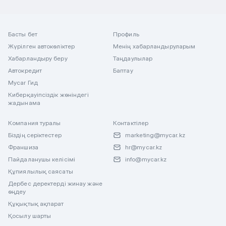
Басты бет
Профиль
Жүрілген автокөліктер
Менің хабарландыруларым
Хабарландыру беру
Таңдаулылар
Автокредит
Баптау
Mycar Гид
Киберқауіпсіздік жөніндегі
жадынама
Компания туралы
Контактілер
Біздің серіктестер
marketing@mycar.kz
Франшиза
hr@mycar.kz
Пайдаланушы келісімі
info@mycar.kz
Құпиялылық саясаты
Дербес деректерді жинау және
өңдеу
Құқықтық ақпарат
Қосылу шарты