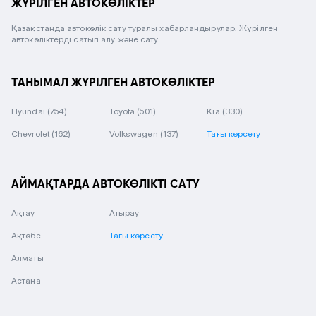
ЖҮРІЛГЕН АВТОКӨЛІКТЕР
Қазақстанда автокөлік сату туралы хабарландырулар. Жүрілген
автокөліктерді сатып алу және сату.
ТАНЫМАЛ ЖҮРІЛГЕН АВТОКӨЛІКТЕР
Hyundai
(754)
Toyota
(501)
Kia
(330)
Chevrolet
(162)
Volkswagen
(137)
Тағы көрсету
АЙМАҚТАРДА АВТОКӨЛІКТІ САТУ
Ақтау
Атырау
Ақтөбе
Тағы көрсету
Алматы
Астана