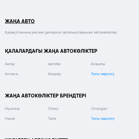
ЖАҢА АВТО
Қазақстанның ресми дилерлік орталықтарынан автокөліктер
ҚАЛАЛАРДАҒЫ ЖАҢА АВТОКӨЛІКТЕР
Актау
Актобе
Алматы
Астана
Атырау
Тағы көрсету
ЖАҢА АВТОКӨЛІКТЕР БРЕНДТЕРІ
Hyundai
Chery
Changan
Haval
Tank
Тағы көрсету