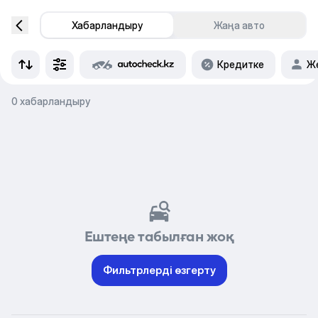
Хабарландыру
Жаңа авто
Кредитке
Же
0 хабарландыру
Ештеңе табылған жоқ
Фильтрлерді өзгерту