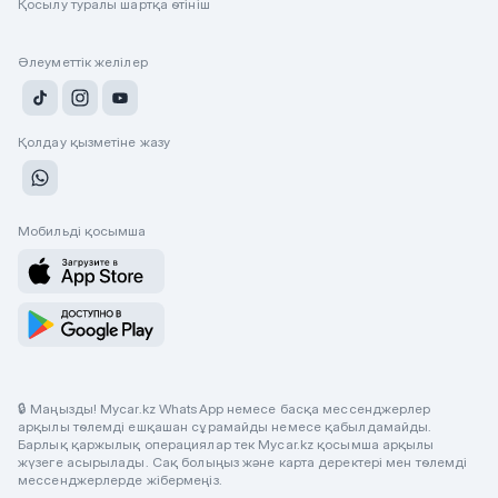
Қосылу туралы шартқа өтініш
Әлеуметтік желілер
Қолдау қызметіне жазу
Мобильді қосымша
🔒 Маңызды! Mycar.kz WhatsApp немесе басқа мессенджерлер
арқылы төлемді ешқашан сұрамайды немесе қабылдамайды.
Барлық қаржылық операциялар тек Mycar.kz қосымша арқылы
жүзеге асырылады. Сақ болыңыз және карта деректері мен төлемді
мессенджерлерде жібермеңіз.