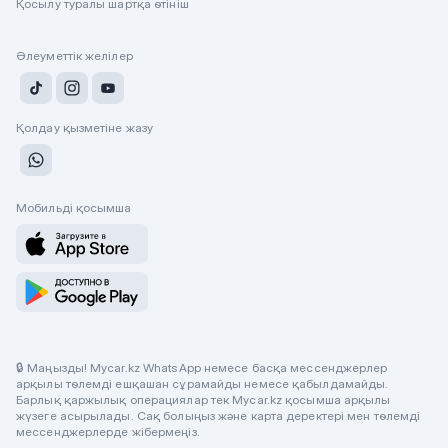
Қосылу туралы шартқа өтініш
Әлеуметтік желілер
Қолдау қызметіне жазу
Мобильді қосымша
🔒 Маңызды! Mycar.kz WhatsApp немесе басқа мессенджерлер
арқылы төлемді ешқашан сұрамайды немесе қабылдамайды.
Барлық қаржылық операциялар тек Mycar.kz қосымша арқылы
жүзеге асырылады. Сақ болыңыз және карта деректері мен төлемді
мессенджерлерде жібермеңіз.