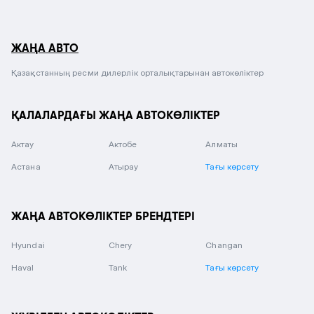
ЖАҢА АВТО
Қазақстанның ресми дилерлік орталықтарынан автокөліктер
ҚАЛАЛАРДАҒЫ ЖАҢА АВТОКӨЛІКТЕР
Актау
Актобе
Алматы
Астана
Атырау
Тағы көрсету
ЖАҢА АВТОКӨЛІКТЕР БРЕНДТЕРІ
Hyundai
Chery
Changan
Haval
Tank
Тағы көрсету