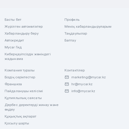
Басты бет
Профиль
Жүрілген автокөліктер
Менің хабарландыруларым
Хабарландыру беру
Таңдаулылар
Автокредит
Баптау
Mycar Гид
Киберқауіпсіздік жөніндегі
жадынама
Компания туралы
Контактілер
Біздің серіктестер
marketing@mycar.kz
Франшиза
hr@mycar.kz
Пайдаланушы келісімі
info@mycar.kz
Құпиялылық саясаты
Дербес деректерді жинау және
өңдеу
Құқықтық ақпарат
Қосылу шарты