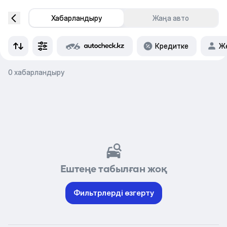
Хабарландыру
Жаңа авто
Кредитке
Же
0 хабарландыру
Ештеңе табылған жоқ
Фильтрлерді өзгерту