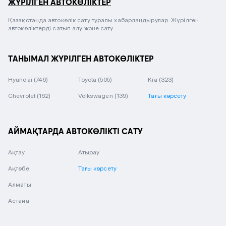
ЖҮРІЛГЕН АВТОКӨЛІКТЕР
Қазақстанда автокөлік сату туралы хабарландырулар. Жүрілген
автокөліктерді сатып алу және сату.
ТАНЫМАЛ ЖҮРІЛГЕН АВТОКӨЛІКТЕР
Hyundai
(746)
Toyota
(505)
Kia
(323)
Chevrolet
(162)
Volkswagen
(139)
Тағы көрсету
АЙМАҚТАРДА АВТОКӨЛІКТІ САТУ
Ақтау
Атырау
Ақтөбе
Тағы көрсету
Алматы
Астана