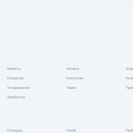
Алматы
Астана
Аты
Кокшетау
Костанай
Кыз
Талдыкорган
Тараз
Тур
Экибастуз
Changan
Haval
Tan