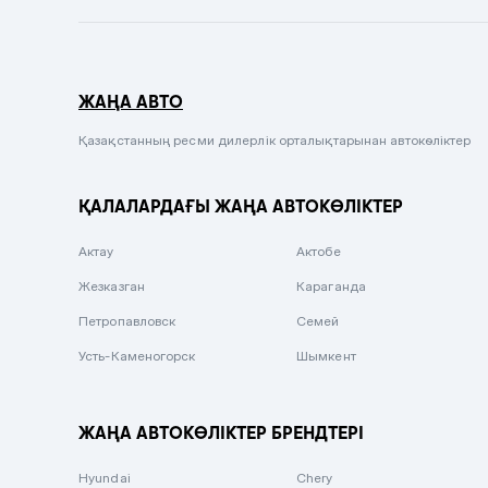
Темно-синий
Серый металлик
ЖАҢА АВТО
Сиреневый металлик
Черный металлик
Қазақстанның ресми дилерлік орталықтарынан автокөліктер
Стальной
ҚАЛАЛАРДАҒЫ ЖАҢА АВТОКӨЛІКТЕР
Вишневый
Серебристый металлик
Актау
Актобе
Темно-коричневый
Жезказган
Караганда
Бело-Дымчатый
Петропавловск
Семей
Светло-зелёный металлик
Усть-Каменогорск
Шымкент
Бирюзовый
Темно-синий металлик
ЖАҢА АВТОКӨЛІКТЕР БРЕНДТЕРІ
Зеленый металлик
Hyundai
Chery
Комбинированный