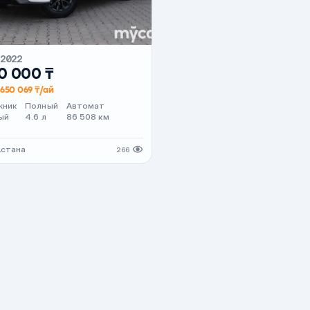
2022
0 000 ₸
650 069 ₸/ай
жник
Полный
Автомат
ый
4.6 л
86 508 км
Астана
266