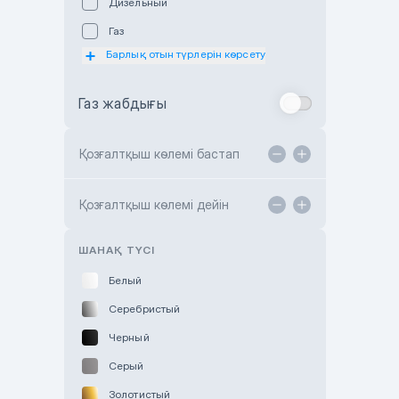
Дизельный
Subaru Astana
Газ
Subaru Motor Almaty
Барлық отын түрлерін көрсету
Toyota Almaty
Газ жабдығы
Toyota Astana
Toyota Kokshetau
Қозғалтқыш көлемі бастап
TANK Motors Karaganda
Hyundai ShymCity
Қозғалтқыш көлемі дейін
Toyota Shygys
ШАНАҚ ТҮСІ
Белый
Серебристый
Черный
Серый
Золотистый