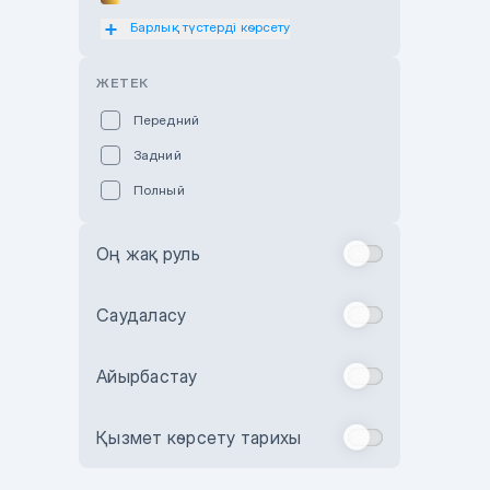
Барлық түстерді көрсету
Оранжевый
Розовый
ЖЕТЕК
Красный
Передний
Пурпурный
Задний
Коричневый
Полный
Голубой
Синий
Оң жақ руль
Фиолетовый
Зеленый
Саудаласу
Желтый
Айырбастау
Бежевый
Бордовый
Қызмет көрсету тарихы
Комбинированный
Бронзовый