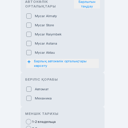
АВТОКӨЛІК
Барлығын
ОРТАЛЫҚТАРЫ
таңдау
Mycar Almaty
Mycar Store
Mycar Raiymbek
Mycar Astana
Mycar Aktau
Барлық автокөлік орталықтары
Mycar Uralsk
көрсету
Haval & Tank Kyzylorda
БЕРІЛІС ҚОРАБЫ
Haval & Tank Pavlodar
Bavaria Almaty
Автомат
Mycar Shymkent
Механика
Bavaria Astana
МЕНШІК ТАРИХЫ
GWM Nurly Zhol
1-2 владельца
Chery Astana