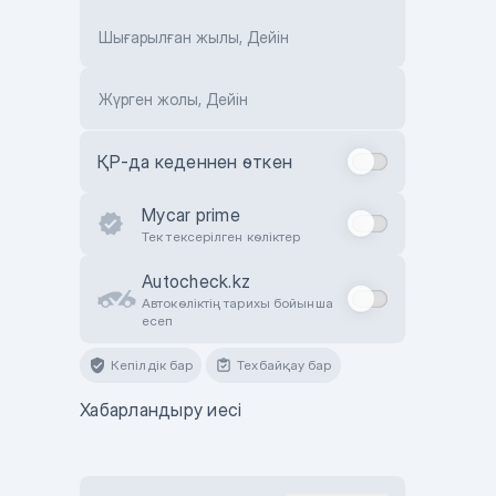
Шығарылған жылы, Дейін
Жүрген жолы, Дейін
ҚР-да кеденнен өткен
Mycar prime
Тек тексерілген көліктер
Autocheck.kz
Автокөліктің тарихы бойынша
есеп
Кепілдік бар
Техбайқау бар
Хабарландыру иесі