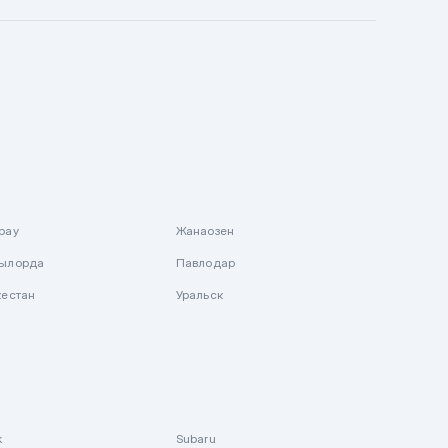
рау
Жанаозен
ылорда
Павлодар
кестан
Уральск
k
Subaru