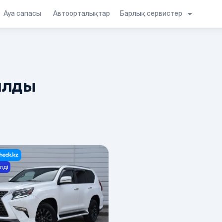
Барлық сервистер
Ауа сапасы
Автоорталықтар
ылды
лді