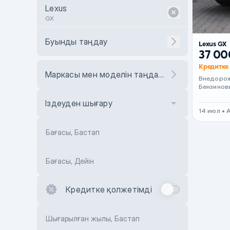
Lexus
GX
Буынды таңдау
Lexus GX
37 00
Кредитке 
Маркасы мен моделін таңдаңыз
Внедоро
Бензинов
Іздеуден шығару
14 июл • 
Бағасы, Бастап
Бағасы, Дейін
Кредитке қолжетімді
Шығарылған жылы, Бастап