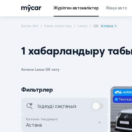
Жүрілген автокөліктер
Жаңа авто
Басты бет
Көлік сатып алу
Lexus
GX
Астана
1 хабарландыру таб
Астане Lexus GX сату
Фильтрлер
Тексері
Іздеуді сақтаңыз
Қаланы таңдаңыз
Астана