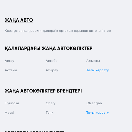
ЖАҢА АВТО
Қазақстанның ресми дилерлік орталықтарынан автокөліктер
ҚАЛАЛАРДАҒЫ ЖАҢА АВТОКӨЛІКТЕР
Актау
Актобе
Алматы
Астана
Атырау
Тағы көрсету
ЖАҢА АВТОКӨЛІКТЕР БРЕНДТЕРІ
Hyundai
Chery
Changan
Haval
Tank
Тағы көрсету