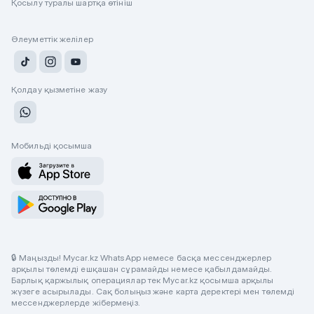
Қосылу туралы шартқа өтініш
Әлеуметтік желілер
Қолдау қызметіне жазу
Мобильді қосымша
🔒 Маңызды! Mycar.kz WhatsApp немесе басқа мессенджерлер
арқылы төлемді ешқашан сұрамайды немесе қабылдамайды.
Барлық қаржылық операциялар тек Mycar.kz қосымша арқылы
жүзеге асырылады. Сақ болыңыз және карта деректері мен төлемді
мессенджерлерде жібермеңіз.