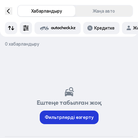
Хабарландыру
Жаңа авто
Кредитке
Же
0 хабарландыру
Ештеңе табылған жоқ
Фильтрлерді өзгерту