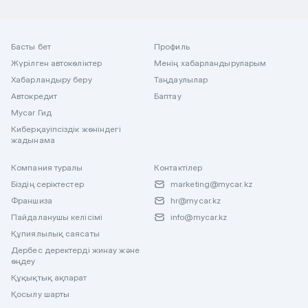
Басты бет
Профиль
Жүрілген автокөліктер
Менің хабарландыруларым
Хабарландыру беру
Таңдаулылар
Автокредит
Баптау
Mycar Гид
Киберқауіпсіздік жөніндегі
жадынама
Компания туралы
Контактілер
Біздің серіктестер
marketing@mycar.kz
Франшиза
hr@mycar.kz
Пайдаланушы келісімі
info@mycar.kz
Құпиялылық саясаты
Дербес деректерді жинау және
өңдеу
Құқықтық ақпарат
Қосылу шарты