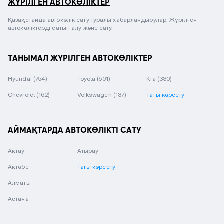
ЖҮРІЛГЕН АВТОКӨЛІКТЕР
Қазақстанда автокөлік сату туралы хабарландырулар. Жүрілген
автокөліктерді сатып алу және сату.
ТАНЫМАЛ ЖҮРІЛГЕН АВТОКӨЛІКТЕР
Hyundai
(754)
Toyota
(501)
Kia
(330)
Chevrolet
(162)
Volkswagen
(137)
Тағы көрсету
АЙМАҚТАРДА АВТОКӨЛІКТІ САТУ
Ақтау
Атырау
Ақтөбе
Тағы көрсету
Алматы
Астана