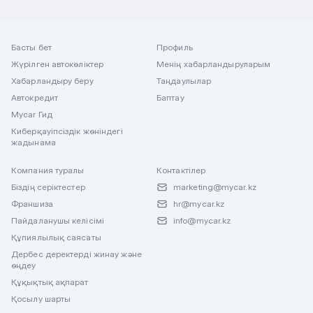
Басты бет
Профиль
Жүрілген автокөліктер
Менің хабарландыруларым
Хабарландыру беру
Таңдаулылар
Автокредит
Баптау
Mycar Гид
Киберқауіпсіздік жөніндегі
жадынама
Компания туралы
Контактілер
Біздің серіктестер
marketing@mycar.kz
Франшиза
hr@mycar.kz
Пайдаланушы келісімі
info@mycar.kz
Құпиялылық саясаты
Дербес деректерді жинау және
өңдеу
Құқықтық ақпарат
Қосылу шарты