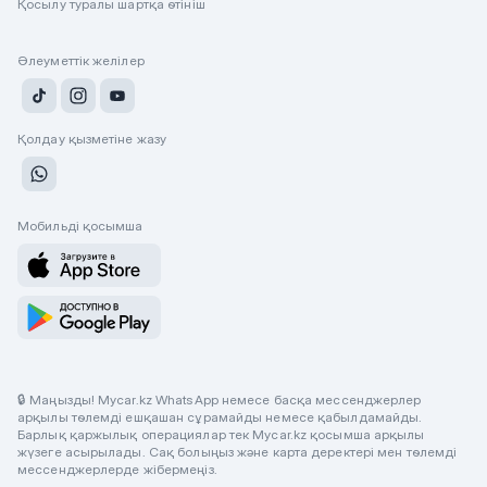
Қосылу туралы шартқа өтініш
Әлеуметтік желілер
Қолдау қызметіне жазу
Мобильді қосымша
🔒 Маңызды! Mycar.kz WhatsApp немесе басқа мессенджерлер
арқылы төлемді ешқашан сұрамайды немесе қабылдамайды.
Барлық қаржылық операциялар тек Mycar.kz қосымша арқылы
жүзеге асырылады. Сақ болыңыз және карта деректері мен төлемді
мессенджерлерде жібермеңіз.