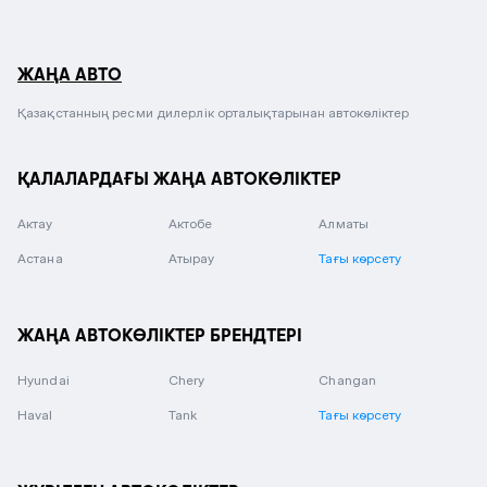
ЖАҢА АВТО
Қазақстанның ресми дилерлік орталықтарынан автокөліктер
ҚАЛАЛАРДАҒЫ ЖАҢА АВТОКӨЛІКТЕР
Актау
Актобе
Алматы
Астана
Атырау
Тағы көрсету
ЖАҢА АВТОКӨЛІКТЕР БРЕНДТЕРІ
Hyundai
Chery
Changan
Haval
Tank
Тағы көрсету