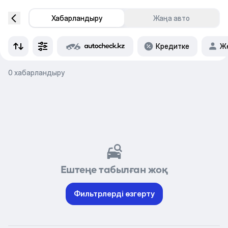
Хабарландыру
Жаңа авто
Кредитке
Же
0 хабарландыру
Ештеңе табылған жоқ
Фильтрлерді өзгерту