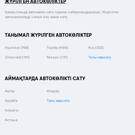
ЖҮРІЛГЕН АВТОКӨЛІКТЕР
Қазақстанда автокөлік сату туралы хабарландырулар. Жүрілген
автокөліктерді сатып алу және сату.
ТАНЫМАЛ ЖҮРІЛГЕН АВТОКӨЛІКТЕР
Hyundai
(748)
Toyota
(484)
Kia
(332)
Chevrolet
(161)
Nissan
(137)
Тағы көрсету
АЙМАҚТАРДА АВТОКӨЛІКТІ САТУ
Ақтау
Атырау
Ақтөбе
Тағы көрсету
Алматы
Астана