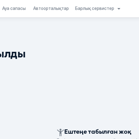
Барлық сервистер
Ауа сапасы
Автоорталықтар
ылды
Ештеңе табылған жоқ