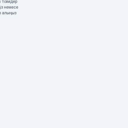
 тізімдер
із немесе
р алыңыз