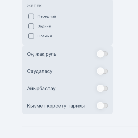
Розовый
ЖЕТЕК
Красный
Передний
Пурпурный
Задний
Коричневый
Полный
Голубой
Синий
Оң жақ руль
Фиолетовый
Зеленый
Саудаласу
Желтый
Айырбастау
Бежевый
Бордовый
Қызмет көрсету тарихы
Комбинированный
Бронзовый
Темно-синий