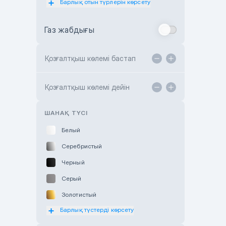
Барлық отын түрлерін көрсету
Toyota Almaty
Газ жабдығы
Toyota Astana
Toyota Kokshetau
Қозғалтқыш көлемі бастап
TANK Motors Karaganda
Hyundai ShymCity
Қозғалтқыш көлемі дейін
Toyota Shygys
ШАНАҚ ТҮСІ
Белый
Серебристый
Черный
Серый
Золотистый
Барлық түстерді көрсету
Оранжевый