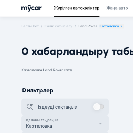
Жүрілген автокөліктер
Жаңа авто
Басты бет
Көлік сатып алу
Land Rover
Казталовка
0 хабарландыру таб
Казталовке Land Rover сату
Фильтрлер
Іздеуді сақтаңыз
Қаланы таңдаңыз
Казталовка