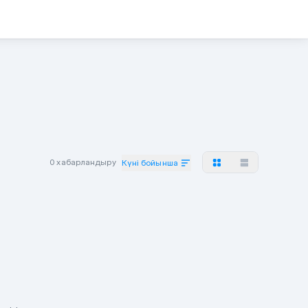
0 хабарландыру
Күні бойынша