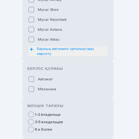
Mycar Store
Mycar Raiymbek
Mycar Astana
Mycar Aktau
Барлық автокөлік орталықтары
Mycar Uralsk
көрсету
Haval & Tank Kyzylorda
БЕРІЛІС ҚОРАБЫ
Haval & Tank Pavlodar
Bavaria Almaty
Автомат
Mycar Shymkent
Механика
Bavaria Astana
МЕНШІК ТАРИХЫ
GWM Nurly Zhol
1-2 владельца
Chery Astana
3-5 владельцев
Changan Auto Nurly Zhol
6 и более
Haval Atyrau