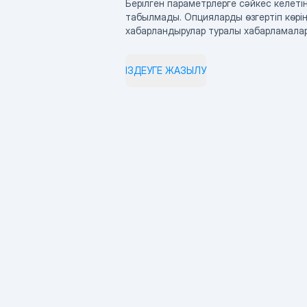
Берілген параметрлерге сәйкес келетін
табылмады. Опцияларды өзгертіп көрің
хабарландырулар туралы хабарламала
ІЗДЕУГЕ ЖАЗЫЛУ