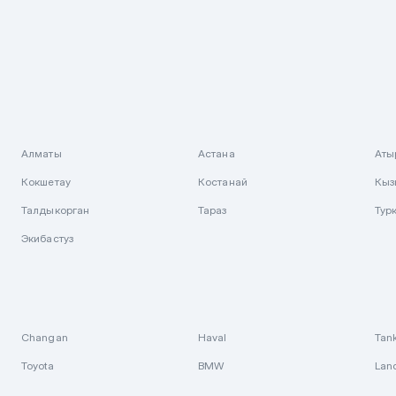
Алматы
Астана
Аты
Кокшетау
Костанай
Кыз
Талдыкорган
Тараз
Тур
Экибастуз
Changan
Haval
Tan
Toyota
BMW
Lan