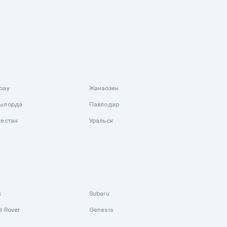
рау
Жанаозен
ылорда
Павлодар
кестан
Уральск
k
Subaru
d Rover
Genesis