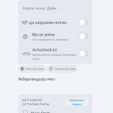
Жүрген жолы, Дейін
ҚР-да кеденнен өткен
Mycar prime
Тек тексерілген көліктер
Autocheck.kz
Автокөліктің тарихы бойынша
есеп
Кепілдік бар
Техбайқау бар
Хабарландыру иесі
АВТОКӨЛІК
Барлығын
ОРТАЛЫҚТАРЫ
таңдау
Mycar Almaty