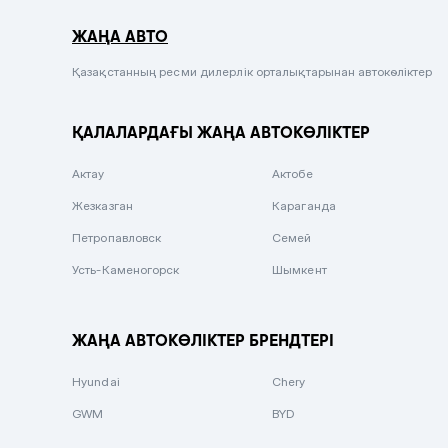
Серый металлик
ЖАҢА АВТО
Сиреневый металлик
Черный металлик
Қазақстанның ресми дилерлік орталықтарынан автокөліктер
Стальной
ҚАЛАЛАРДАҒЫ ЖАҢА АВТОКӨЛІКТЕР
Вишневый
Серебристый металлик
Актау
Актобе
Темно-коричневый
Жезказган
Караганда
Бело-Дымчатый
Петропавловск
Семей
Светло-зелёный металлик
Усть-Каменогорск
Шымкент
Бирюзовый
Темно-синий металлик
ЖАҢА АВТОКӨЛІКТЕР БРЕНДТЕРІ
Зеленый металлик
Hyundai
Chery
Комбинированный
GWM
BYD