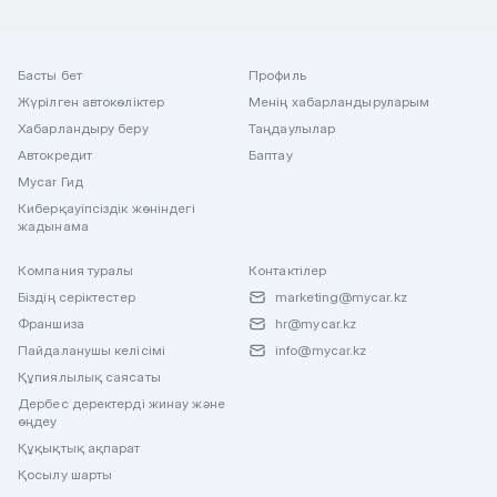
Басты бет
Профиль
Жүрілген автокөліктер
Менің хабарландыруларым
Хабарландыру беру
Таңдаулылар
Автокредит
Баптау
Mycar Гид
Киберқауіпсіздік жөніндегі
жадынама
Компания туралы
Контактілер
Біздің серіктестер
marketing@mycar.kz
Франшиза
hr@mycar.kz
Пайдаланушы келісімі
info@mycar.kz
Құпиялылық саясаты
Дербес деректерді жинау және
өңдеу
Құқықтық ақпарат
Қосылу шарты