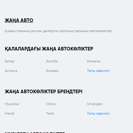
ЖАҢА АВТО
Қазақстанның ресми дилерлік орталықтарынан автокөліктер
ҚАЛАЛАРДАҒЫ ЖАҢА АВТОКӨЛІКТЕР
Актау
Актобе
Алматы
Астана
Атырау
Тағы көрсету
ЖАҢА АВТОКӨЛІКТЕР БРЕНДТЕРІ
Hyundai
Chery
Changan
Haval
Tank
Тағы көрсету