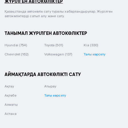
ЖҮРІЛГЕН АВТОКӨЛІКТЕР
Қазақстанда автокөлік сату туралы хабарландырулар. Жүрілген
автокөліктерді сатып алу және сату.
ТАНЫМАЛ ЖҮРІЛГЕН АВТОКӨЛІКТЕР
Hyundai
(754)
Toyota
(501)
Kia
(330)
Chevrolet
(162)
Volkswagen
(137)
Тағы көрсету
АЙМАҚТАРДА АВТОКӨЛІКТІ САТУ
Ақтау
Атырау
Ақтөбе
Тағы көрсету
Алматы
Астана