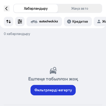
Хабарландыру
Жаңа авто
Кредитке
Же
0 хабарландыру
Ештеңе табылған жоқ
Фильтрлерді өзгерту