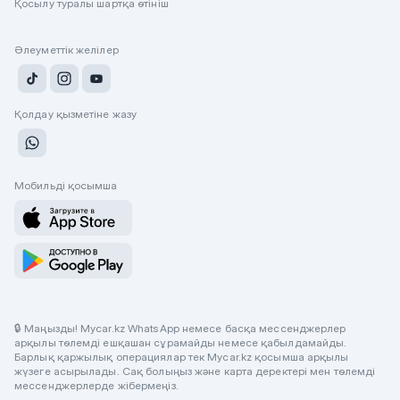
Қосылу туралы шартқа өтініш
Әлеуметтік желілер
Қолдау қызметіне жазу
Мобильді қосымша
🔒 Маңызды! Mycar.kz WhatsApp немесе басқа мессенджерлер
арқылы төлемді ешқашан сұрамайды немесе қабылдамайды.
Барлық қаржылық операциялар тек Mycar.kz қосымша арқылы
жүзеге асырылады. Сақ болыңыз және карта деректері мен төлемді
мессенджерлерде жібермеңіз.