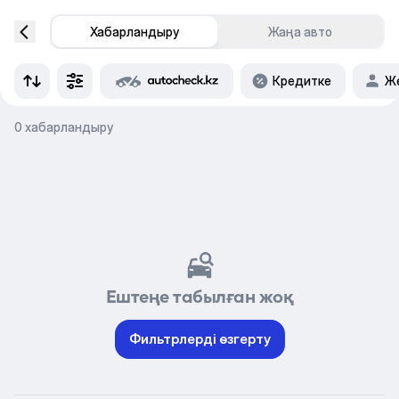
Хабарландыру
Жаңа авто
Кредитке
Же
0 хабарландыру
Ештеңе табылған жоқ
Фильтрлерді өзгерту