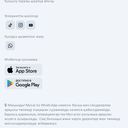
Қосылу туралы шартқа өтініш
Әлеуметтік желілер
Қолдау қызметіне жазу
Мобильді қосымша
🔒 Маңызды! Mycar.kz WhatsApp немесе басқа мессенджерлер
арқылы төлемді ешқашан сұрамайды немесе қабылдамайды.
Барлық қаржылық операциялар тек Mycar.kz қосымша арқылы
жүзеге асырылады. Сақ болыңыз және карта деректері мен төлемді
мессенджерлерде жібермеңіз.