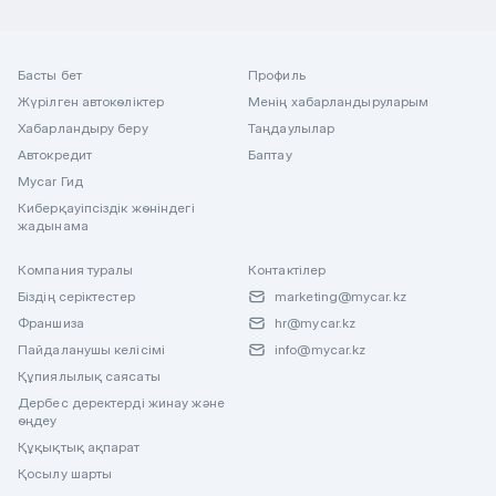
Басты бет
Профиль
Жүрілген автокөліктер
Менің хабарландыруларым
Хабарландыру беру
Таңдаулылар
Автокредит
Баптау
Mycar Гид
Киберқауіпсіздік жөніндегі
жадынама
Компания туралы
Контактілер
Біздің серіктестер
marketing@mycar.kz
Франшиза
hr@mycar.kz
Пайдаланушы келісімі
info@mycar.kz
Құпиялылық саясаты
Дербес деректерді жинау және
өңдеу
Құқықтық ақпарат
Қосылу шарты