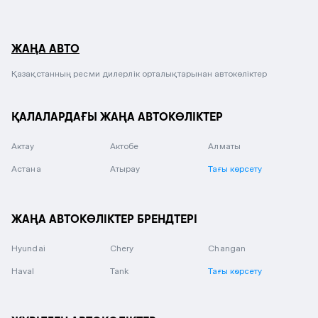
ЖАҢА АВТО
Қазақстанның ресми дилерлік орталықтарынан автокөліктер
ҚАЛАЛАРДАҒЫ ЖАҢА АВТОКӨЛІКТЕР
Актау
Актобе
Алматы
Астана
Атырау
Тағы көрсету
ЖАҢА АВТОКӨЛІКТЕР БРЕНДТЕРІ
Hyundai
Chery
Changan
Haval
Tank
Тағы көрсету