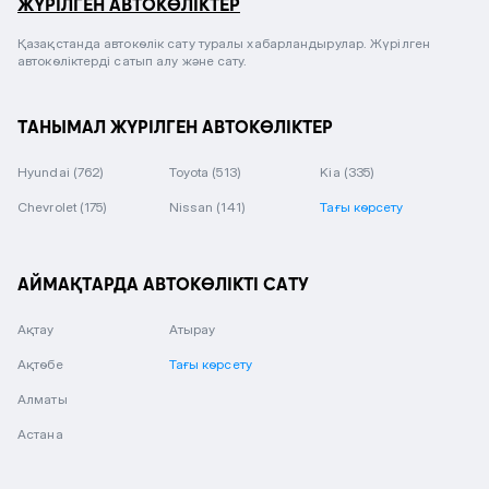
ЖҮРІЛГЕН АВТОКӨЛІКТЕР
Қазақстанда автокөлік сату туралы хабарландырулар. Жүрілген
автокөліктерді сатып алу және сату.
ТАНЫМАЛ ЖҮРІЛГЕН АВТОКӨЛІКТЕР
Hyundai
(762)
Toyota
(513)
Kia
(335)
Chevrolet
(175)
Nissan
(141)
Тағы көрсету
АЙМАҚТАРДА АВТОКӨЛІКТІ САТУ
Ақтау
Атырау
Ақтөбе
Тағы көрсету
Алматы
Астана