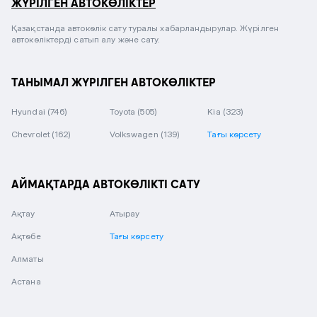
ЖҮРІЛГЕН АВТОКӨЛІКТЕР
Қазақстанда автокөлік сату туралы хабарландырулар. Жүрілген
автокөліктерді сатып алу және сату.
ТАНЫМАЛ ЖҮРІЛГЕН АВТОКӨЛІКТЕР
Hyundai
(746)
Toyota
(505)
Kia
(323)
Chevrolet
(162)
Volkswagen
(139)
Тағы көрсету
АЙМАҚТАРДА АВТОКӨЛІКТІ САТУ
Ақтау
Атырау
Ақтөбе
Тағы көрсету
Алматы
Астана