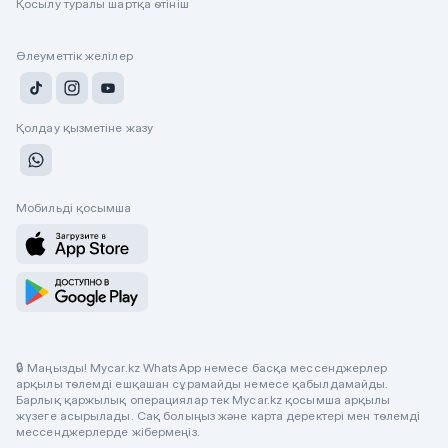
Қосылу туралы шартқа өтініш
Әлеуметтік желілер
Қолдау қызметіне жазу
Мобильді қосымша
🔒 Маңызды! Mycar.kz WhatsApp немесе басқа мессенджерлер
арқылы төлемді ешқашан сұрамайды немесе қабылдамайды.
Барлық қаржылық операциялар тек Mycar.kz қосымша арқылы
жүзеге асырылады. Сақ болыңыз және карта деректері мен төлемді
мессенджерлерде жібермеңіз.