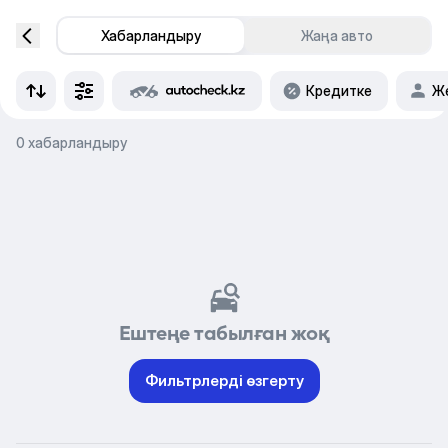
Хабарландыру
Жаңа авто
Кредитке
Же
0 хабарландыру
Ештеңе табылған жоқ
Фильтрлерді өзгерту