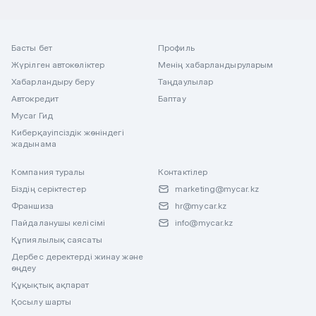
Басты бет
Профиль
Жүрілген автокөліктер
Менің хабарландыруларым
Хабарландыру беру
Таңдаулылар
Автокредит
Баптау
Mycar Гид
Киберқауіпсіздік жөніндегі
жадынама
Компания туралы
Контактілер
Біздің серіктестер
marketing@mycar.kz
Франшиза
hr@mycar.kz
Пайдаланушы келісімі
info@mycar.kz
Құпиялылық саясаты
Дербес деректерді жинау және
өңдеу
Құқықтық ақпарат
Қосылу шарты