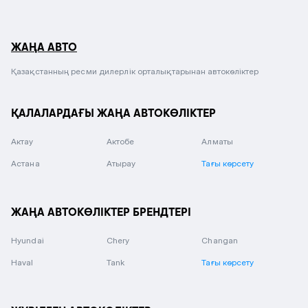
ЖАҢА АВТО
Қазақстанның ресми дилерлік орталықтарынан автокөліктер
ҚАЛАЛАРДАҒЫ ЖАҢА АВТОКӨЛІКТЕР
Актау
Актобе
Алматы
Астана
Атырау
Тағы көрсету
ЖАҢА АВТОКӨЛІКТЕР БРЕНДТЕРІ
Hyundai
Chery
Changan
Haval
Tank
Тағы көрсету