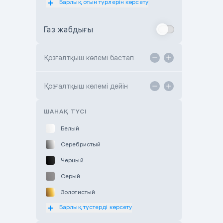
Барлық отын түрлерін көрсету
Toyota Almaty
Газ жабдығы
Toyota Astana
Toyota Kokshetau
Қозғалтқыш көлемі бастап
TANK Motors Karaganda
Hyundai ShymCity
Қозғалтқыш көлемі дейін
Toyota Shygys
ШАНАҚ ТҮСІ
Белый
Серебристый
Черный
Серый
Золотистый
Барлық түстерді көрсету
Оранжевый