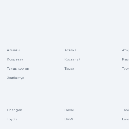
Алматы
Астана
Аты
Кокшетау
Костанай
Кыз
Талдыкорган
Тараз
Тур
Экибастуз
Changan
Haval
Tan
Toyota
BMW
Lan