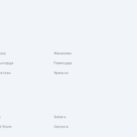
рау
Жанаозен
ылорда
Павлодар
кестан
Уральск
k
Subaru
d Rover
Genesis