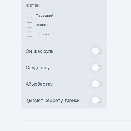
Розовый
ЖЕТЕК
Красный
Передний
Пурпурный
Задний
Коричневый
Полный
Голубой
Синий
Оң жақ руль
Фиолетовый
Зеленый
Саудаласу
Желтый
Айырбастау
Бежевый
Бордовый
Қызмет көрсету тарихы
Комбинированный
Бронзовый
Темно-синий