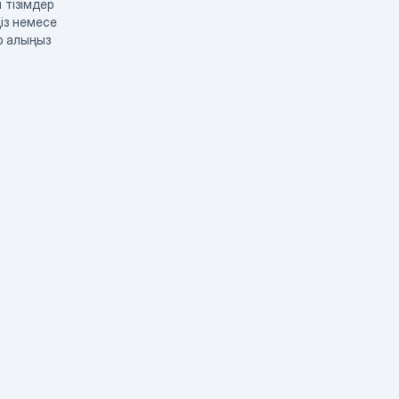
 тізімдер
із немесе
р алыңыз