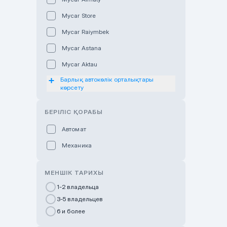
Mycar Store
Mycar Raiymbek
Mycar Astana
Mycar Aktau
Барлық автокөлік орталықтары
Mycar Uralsk
көрсету
Haval & Tank Kyzylorda
БЕРІЛІС ҚОРАБЫ
Haval & Tank Pavlodar
Bavaria Almaty
Автомат
Mycar Shymkent
Механика
Bavaria Astana
МЕНШІК ТАРИХЫ
GWM Nurly Zhol
1-2 владельца
Chery Astana
3-5 владельцев
Changan Auto Nurly Zhol
6 и более
Haval Atyrau