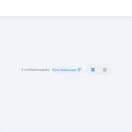
0 хабарландыру
Күні бойынша