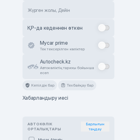
Жүрген жолы, Дейін
ҚР-да кеденнен өткен
Mycar prime
Тек тексерілген көліктер
Autocheck.kz
Автокөліктің тарихы бойынша
есеп
Кепілдік бар
Техбайқау бар
Хабарландыру иесі
АВТОКӨЛІК
Барлығын
ОРТАЛЫҚТАРЫ
таңдау
Mycar Almaty