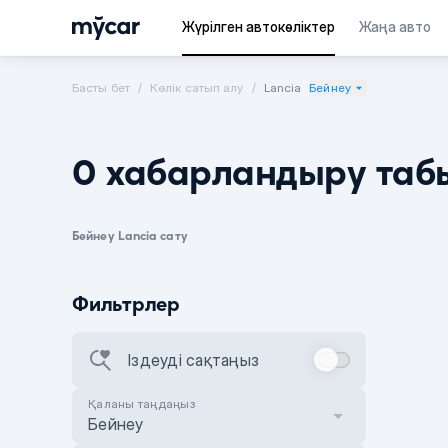
Жүрілген автокөліктер
Жаңа авто
Басты бет
Көлік сатып алу
Lancia
Бейнеу
0 хабарландыру таб
Бейнеу Lancia сату
Фильтрлер
Іздеуді сақтаңыз
Қаланы таңдаңыз
Бейнеу