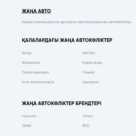
Серый металлик
ЖАҢА АВТО
Сиреневый металлик
Черный металлик
Қазақстанның ресми дилерлік орталықтарынан автокөліктер
Стальной
ҚАЛАЛАРДАҒЫ ЖАҢА АВТОКӨЛІКТЕР
Вишневый
Серебристый металлик
Актау
Актобе
Темно-коричневый
Жезказган
Караганда
Бело-Дымчатый
Петропавловск
Семей
Светло-зелёный металлик
Усть-Каменогорск
Шымкент
Бирюзовый
Темно-синий металлик
ЖАҢА АВТОКӨЛІКТЕР БРЕНДТЕРІ
Зеленый металлик
Hyundai
Chery
Комбинированный
GWM
BYD