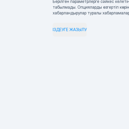
Берілген параметрлерге сәйкес келетін
табылмады. Опцияларды өзгертіп көрің
хабарландырулар туралы хабарламала
ІЗДЕУГЕ ЖАЗЫЛУ