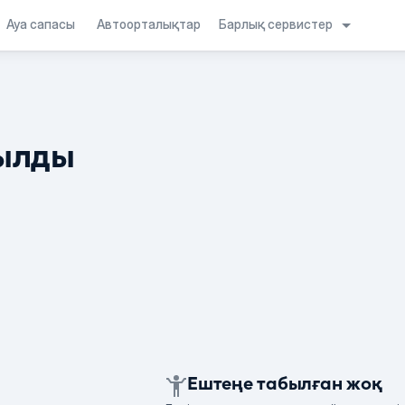
Барлық сервистер
Ауа сапасы
Автоорталықтар
ылды
Ештеңе табылған жоқ