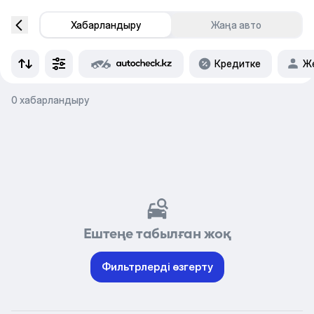
Хабарландыру
Жаңа авто
Кредитке
Же
0 хабарландыру
Ештеңе табылған жоқ
Фильтрлерді өзгерту