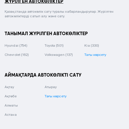
ЖҮРІЛГЕН АВТОКӨЛІКТЕР
Қазақстанда автокөлік сату туралы хабарландырулар. Жүрілген
автокөліктерді сатып алу және сату.
ТАНЫМАЛ ЖҮРІЛГЕН АВТОКӨЛІКТЕР
Hyundai
(754)
Toyota
(501)
Kia
(330)
Chevrolet
(162)
Volkswagen
(137)
Тағы көрсету
АЙМАҚТАРДА АВТОКӨЛІКТІ САТУ
Ақтау
Атырау
Ақтөбе
Тағы көрсету
Алматы
Астана