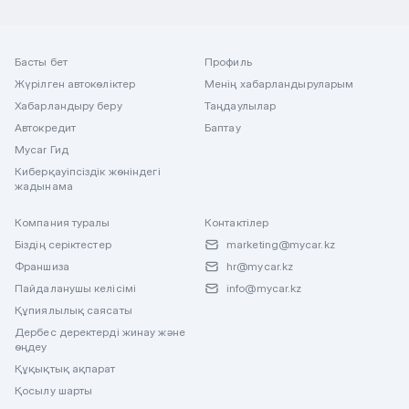
Басты бет
Профиль
Жүрілген автокөліктер
Менің хабарландыруларым
Хабарландыру беру
Таңдаулылар
Автокредит
Баптау
Mycar Гид
Киберқауіпсіздік жөніндегі
жадынама
Компания туралы
Контактілер
Біздің серіктестер
marketing@mycar.kz
Франшиза
hr@mycar.kz
Пайдаланушы келісімі
info@mycar.kz
Құпиялылық саясаты
Дербес деректерді жинау және
өңдеу
Құқықтық ақпарат
Қосылу шарты