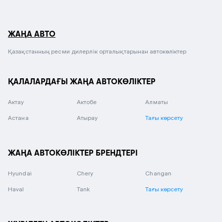
ЖАҢА АВТО
Қазақстанның ресми дилерлік орталықтарынан автокөліктер
ҚАЛАЛАРДАҒЫ ЖАҢА АВТОКӨЛІКТЕР
Актау
Актобе
Алматы
Астана
Атырау
Тағы көрсету
ЖАҢА АВТОКӨЛІКТЕР БРЕНДТЕРІ
Hyundai
Chery
Changan
Haval
Tank
Тағы көрсету