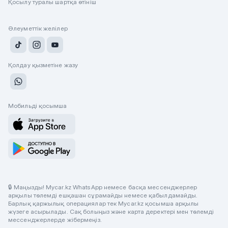
Қосылу туралы шартқа өтініш
Әлеуметтік желілер
Қолдау қызметіне жазу
Мобильді қосымша
🔒 Маңызды! Mycar.kz WhatsApp немесе басқа мессенджерлер
арқылы төлемді ешқашан сұрамайды немесе қабылдамайды.
Барлық қаржылық операциялар тек Mycar.kz қосымша арқылы
жүзеге асырылады. Сақ болыңыз және карта деректері мен төлемді
мессенджерлерде жібермеңіз.