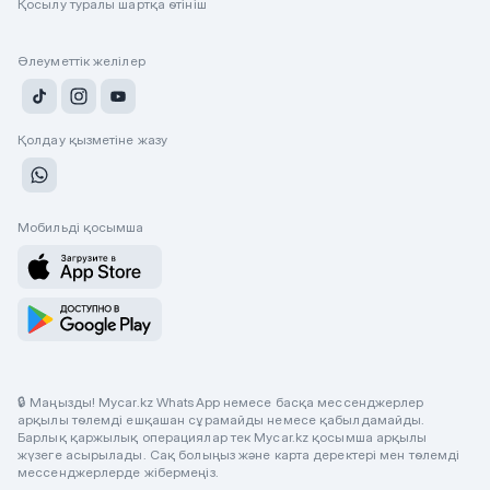
Қосылу туралы шартқа өтініш
Әлеуметтік желілер
Қолдау қызметіне жазу
Мобильді қосымша
🔒 Маңызды! Mycar.kz WhatsApp немесе басқа мессенджерлер
арқылы төлемді ешқашан сұрамайды немесе қабылдамайды.
Барлық қаржылық операциялар тек Mycar.kz қосымша арқылы
жүзеге асырылады. Сақ болыңыз және карта деректері мен төлемді
мессенджерлерде жібермеңіз.