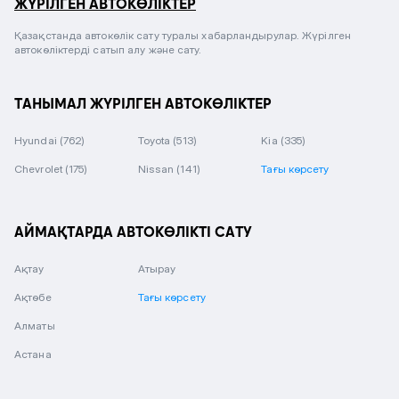
ЖҮРІЛГЕН АВТОКӨЛІКТЕР
Қазақстанда автокөлік сату туралы хабарландырулар. Жүрілген
автокөліктерді сатып алу және сату.
ТАНЫМАЛ ЖҮРІЛГЕН АВТОКӨЛІКТЕР
Hyundai
(762)
Toyota
(513)
Kia
(335)
Chevrolet
(175)
Nissan
(141)
Тағы көрсету
АЙМАҚТАРДА АВТОКӨЛІКТІ САТУ
Ақтау
Атырау
Ақтөбе
Тағы көрсету
Алматы
Астана