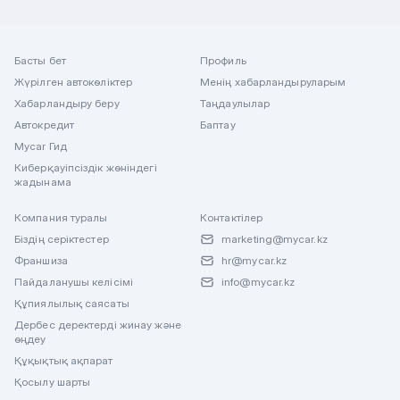
Басты бет
Профиль
Жүрілген автокөліктер
Менің хабарландыруларым
Хабарландыру беру
Таңдаулылар
Автокредит
Баптау
Mycar Гид
Киберқауіпсіздік жөніндегі
жадынама
Компания туралы
Контактілер
Біздің серіктестер
marketing@mycar.kz
Франшиза
hr@mycar.kz
Пайдаланушы келісімі
info@mycar.kz
Құпиялылық саясаты
Дербес деректерді жинау және
өңдеу
Құқықтық ақпарат
Қосылу шарты