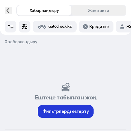
Хабарландыру
Жаңа авто
Кредитке
Же
0 хабарландыру
Ештеңе табылған жоқ
Фильтрлерді өзгерту