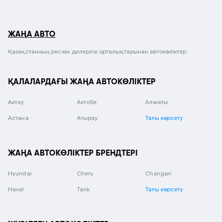
ЖАҢА АВТО
Қазақстанның ресми дилерлік орталықтарынан автокөліктер
ҚАЛАЛАРДАҒЫ ЖАҢА АВТОКӨЛІКТЕР
Актау
Актобе
Алматы
Астана
Атырау
Тағы көрсету
ЖАҢА АВТОКӨЛІКТЕР БРЕНДТЕРІ
Hyundai
Chery
Changan
Haval
Tank
Тағы көрсету