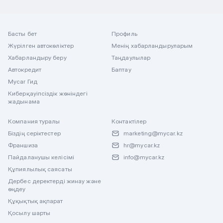
Басты бет
Профиль
Жүрілген автокөліктер
Менің хабарландыруларым
Хабарландыру беру
Таңдаулылар
Автокредит
Баптау
Mycar Гид
Киберқауіпсіздік жөніндегі
жадынама
Компания туралы
Контактілер
Біздің серіктестер
marketing@mycar.kz
Франшиза
hr@mycar.kz
Пайдаланушы келісімі
info@mycar.kz
Құпиялылық саясаты
Дербес деректерді жинау және
өңдеу
Құқықтық ақпарат
Қосылу шарты