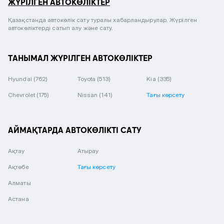
ЖҮРІЛГЕН АВТОКӨЛІКТЕР
Қазақстанда автокөлік сату туралы хабарландырулар. Жүрілген
автокөліктерді сатып алу және сату.
ТАНЫМАЛ ЖҮРІЛГЕН АВТОКӨЛІКТЕР
Hyundai
(762)
Toyota
(513)
Kia
(335)
Chevrolet
(175)
Nissan
(141)
Тағы көрсету
АЙМАҚТАРДА АВТОКӨЛІКТІ САТУ
Ақтау
Атырау
Ақтөбе
Тағы көрсету
Алматы
Астана