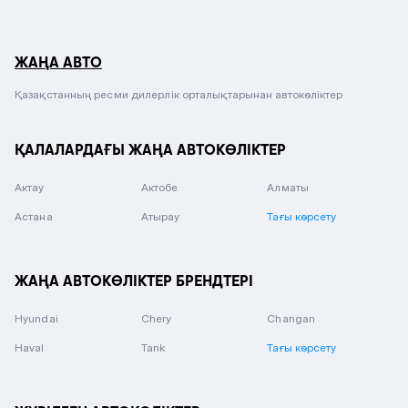
ЖАҢА АВТО
Қазақстанның ресми дилерлік орталықтарынан автокөліктер
ҚАЛАЛАРДАҒЫ ЖАҢА АВТОКӨЛІКТЕР
Актау
Актобе
Алматы
Астана
Атырау
Тағы көрсету
ЖАҢА АВТОКӨЛІКТЕР БРЕНДТЕРІ
Hyundai
Chery
Changan
Haval
Tank
Тағы көрсету