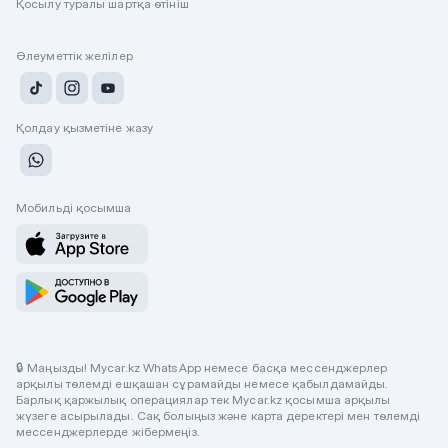
Қосылу туралы шартқа өтініш
Әлеуметтік желілер
Қолдау қызметіне жазу
Мобильді қосымша
🔒 Маңызды! Mycar.kz WhatsApp немесе басқа мессенджерлер
арқылы төлемді ешқашан сұрамайды немесе қабылдамайды.
Барлық қаржылық операциялар тек Mycar.kz қосымша арқылы
жүзеге асырылады. Сақ болыңыз және карта деректері мен төлемді
мессенджерлерде жібермеңіз.