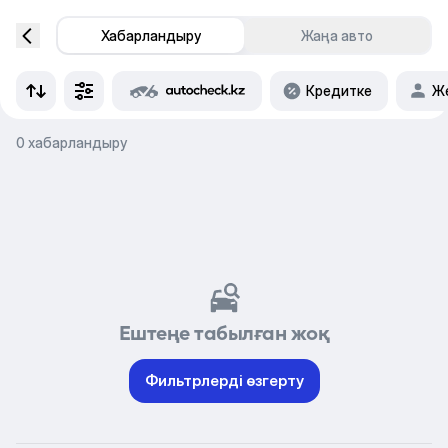
Хабарландыру
Жаңа авто
Кредитке
Же
0 хабарландыру
Ештеңе табылған жоқ
Фильтрлерді өзгерту