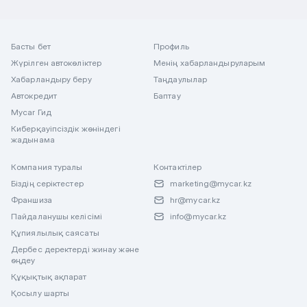
Басты бет
Профиль
Жүрілген автокөліктер
Менің хабарландыруларым
Хабарландыру беру
Таңдаулылар
Автокредит
Баптау
Mycar Гид
Киберқауіпсіздік жөніндегі
жадынама
Компания туралы
Контактілер
Біздің серіктестер
marketing@mycar.kz
Франшиза
hr@mycar.kz
Пайдаланушы келісімі
info@mycar.kz
Құпиялылық саясаты
Дербес деректерді жинау және
өңдеу
Құқықтық ақпарат
Қосылу шарты