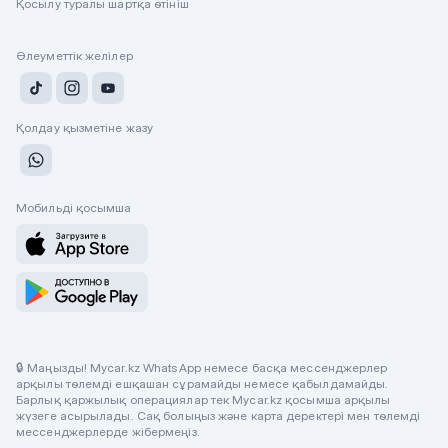
Қосылу туралы шартқа өтініш
Әлеуметтік желілер
Қолдау қызметіне жазу
Мобильді қосымша
🔒 Маңызды! Mycar.kz WhatsApp немесе басқа мессенджерлер
арқылы төлемді ешқашан сұрамайды немесе қабылдамайды.
Барлық қаржылық операциялар тек Mycar.kz қосымша арқылы
жүзеге асырылады. Сақ болыңыз және карта деректері мен төлемді
мессенджерлерде жібермеңіз.