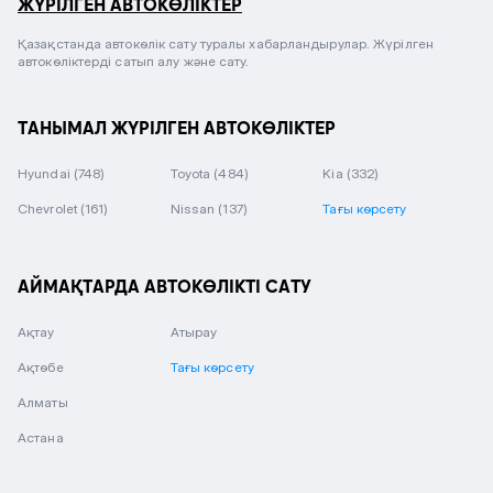
ЖҮРІЛГЕН АВТОКӨЛІКТЕР
Қазақстанда автокөлік сату туралы хабарландырулар. Жүрілген
автокөліктерді сатып алу және сату.
ТАНЫМАЛ ЖҮРІЛГЕН АВТОКӨЛІКТЕР
Hyundai
(748)
Toyota
(484)
Kia
(332)
Chevrolet
(161)
Nissan
(137)
Тағы көрсету
АЙМАҚТАРДА АВТОКӨЛІКТІ САТУ
Ақтау
Атырау
Ақтөбе
Тағы көрсету
Алматы
Астана