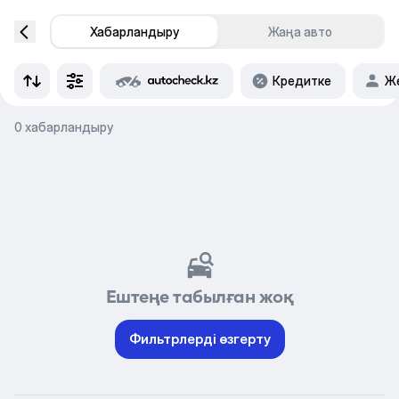
Хабарландыру
Жаңа авто
Кредитке
Же
0 хабарландыру
Ештеңе табылған жоқ
Фильтрлерді өзгерту