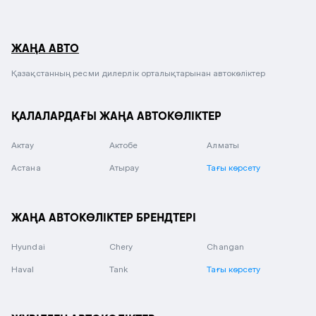
ЖАҢА АВТО
Қазақстанның ресми дилерлік орталықтарынан автокөліктер
ҚАЛАЛАРДАҒЫ ЖАҢА АВТОКӨЛІКТЕР
Актау
Актобе
Алматы
Астана
Атырау
Тағы көрсету
ЖАҢА АВТОКӨЛІКТЕР БРЕНДТЕРІ
Hyundai
Chery
Changan
Haval
Tank
Тағы көрсету