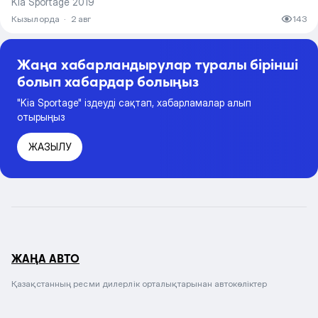
Kia Sportage 2019
Кызылорда
·
2 авг
143
Жаңа хабарландырулар туралы бірінші
болып хабардар болыңыз
"Kia Sportage" іздеуді сақтап, хабарламалар алып
отырыңыз
ЖАЗЫЛУ
ЖАҢА АВТО
Қазақстанның ресми дилерлік орталықтарынан автокөліктер