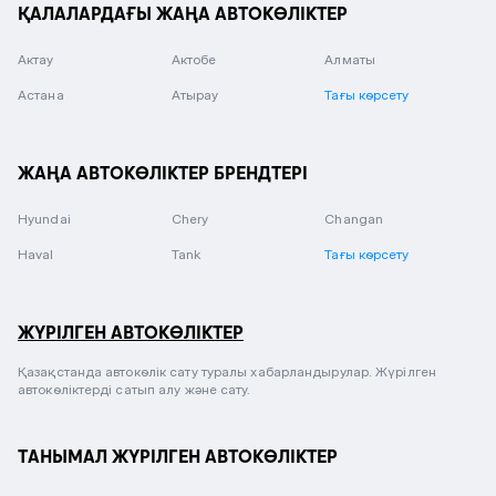
ҚАЛАЛАРДАҒЫ ЖАҢА АВТОКӨЛІКТЕР
Актау
Актобе
Алматы
Астана
Атырау
Тағы көрсету
ЖАҢА АВТОКӨЛІКТЕР БРЕНДТЕРІ
Hyundai
Chery
Changan
Haval
Tank
Тағы көрсету
ЖҮРІЛГЕН АВТОКӨЛІКТЕР
Қазақстанда автокөлік сату туралы хабарландырулар. Жүрілген
автокөліктерді сатып алу және сату.
ТАНЫМАЛ ЖҮРІЛГЕН АВТОКӨЛІКТЕР