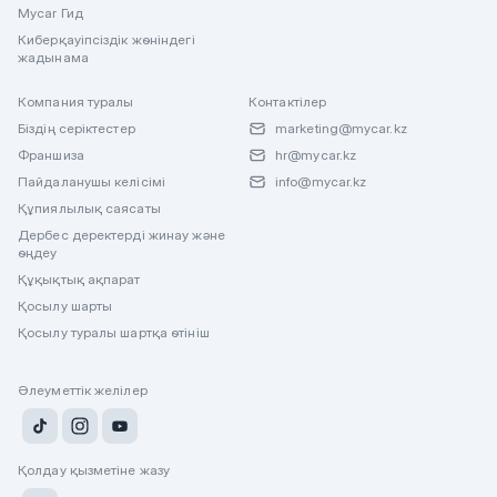
Mycar Гид
Киберқауіпсіздік жөніндегі
жадынама
Компания туралы
Контактілер
Біздің серіктестер
marketing@mycar.kz
Франшиза
hr@mycar.kz
Пайдаланушы келісімі
info@mycar.kz
Құпиялылық саясаты
Дербес деректерді жинау және
өңдеу
Құқықтық ақпарат
Қосылу шарты
Қосылу туралы шартқа өтініш
Әлеуметтік желілер
Қолдау қызметіне жазу