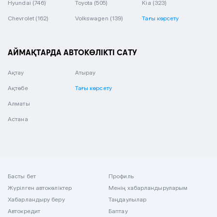
Hyundai
(746)
Toyota
(505)
Kia
(323)
Chevrolet
(162)
Volkswagen
(139)
Тағы көрсету
АЙМАҚТАРДА АВТОКӨЛІКТІ САТУ
Ақтау
Атырау
Ақтөбе
Тағы көрсету
Алматы
Астана
Басты бет
Профиль
Жүрілген автокөліктер
Менің хабарландыруларым
Хабарландыру беру
Таңдаулылар
Автокредит
Баптау