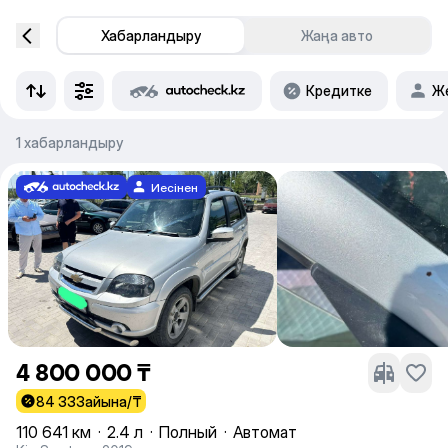
Хабарландыру
Жаңа авто
Кредитке
Же
1 хабарландыру
Иесінен
4 800 000 ₸
84 333
айына/₸
110 641 км
·
2.4 л
·
Полный
·
Автомат