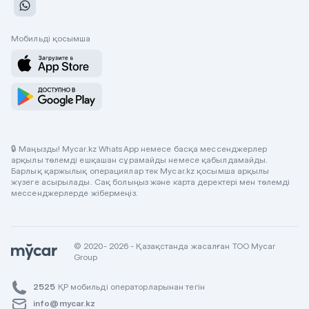
Мобильді қосымша
🔒 Маңызды! Mycar.kz WhatsApp немесе басқа мессенджерлер
арқылы төлемді ешқашан сұрамайды немесе қабылдамайды.
Барлық қаржылық операциялар тек Mycar.kz қосымша арқылы
жүзеге асырылады. Сақ болыңыз және карта деректері мен төлемді
мессенджерлерде жібермеңіз.
© 2020- 2026 - Қазақстанда жасалған ТОО Mycar
Group
2525
ҚР мобильді операторларынан тегін
info@mycar.kz