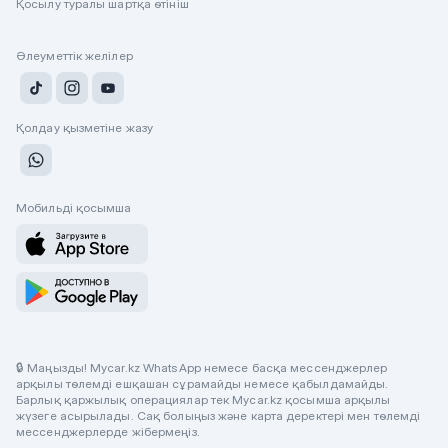
Қосылу туралы шартқа өтініш
Әлеуметтік желілер
Қолдау қызметіне жазу
Мобильді қосымша
🔒 Маңызды! Mycar.kz WhatsApp немесе басқа мессенджерлер
арқылы төлемді ешқашан сұрамайды немесе қабылдамайды.
Барлық қаржылық операциялар тек Mycar.kz қосымша арқылы
жүзеге асырылады. Сақ болыңыз және карта деректері мен төлемді
мессенджерлерде жібермеңіз.