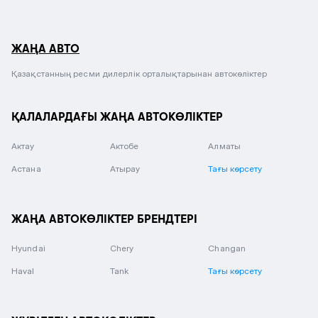
ЖАҢА АВТО
Қазақстанның ресми дилерлік орталықтарынан автокөліктер
ҚАЛАЛАРДАҒЫ ЖАҢА АВТОКӨЛІКТЕР
Актау
Актобе
Алматы
Астана
Атырау
Тағы көрсету
ЖАҢА АВТОКӨЛІКТЕР БРЕНДТЕРІ
Hyundai
Chery
Changan
Haval
Tank
Тағы көрсету