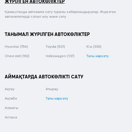
ЖҮРІЛГЕН АВТОКӨЛІКТЕР
Қазақстанда автокөлік сату туралы хабарландырулар. Жүрілген
автокөліктерді сатып алу және сату.
ТАНЫМАЛ ЖҮРІЛГЕН АВТОКӨЛІКТЕР
Hyundai
(754)
Toyota
(501)
Kia
(330)
Chevrolet
(162)
Volkswagen
(137)
Тағы көрсету
АЙМАҚТАРДА АВТОКӨЛІКТІ САТУ
Ақтау
Атырау
Ақтөбе
Тағы көрсету
Алматы
Астана