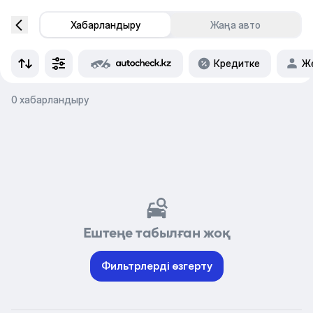
Хабарландыру
Жаңа авто
Кредитке
Же
0 хабарландыру
Ештеңе табылған жоқ
Фильтрлерді өзгерту