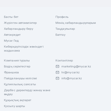
Басты бет
Профиль
Жүрілген автокөліктер
Менің хабарландыруларым
Хабарландыру беру
Таңдаулылар
Автокредит
Баптау
Mycar Гид
Киберқауіпсіздік жөніндегі
жадынама
Компания туралы
Контактілер
Біздің серіктестер
marketing@mycar.kz
Франшиза
hr@mycar.kz
Пайдаланушы келісімі
info@mycar.kz
Құпиялылық саясаты
Дербес деректерді жинау және
өңдеу
Құқықтық ақпарат
Қосылу шарты