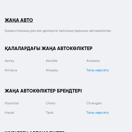
ЖАҢА АВТО
Қазақстанның ресми дилерлік орталықтарынан автокөліктер
ҚАЛАЛАРДАҒЫ ЖАҢА АВТОКӨЛІКТЕР
Актау
Актобе
Алматы
Астана
Атырау
Тағы көрсету
ЖАҢА АВТОКӨЛІКТЕР БРЕНДТЕРІ
Hyundai
Chery
Changan
Haval
Tank
Тағы көрсету