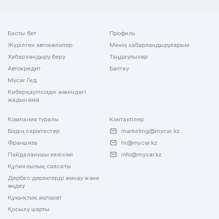
Басты бет
Профиль
Жүрілген автокөліктер
Менің хабарландыруларым
Хабарландыру беру
Таңдаулылар
Автокредит
Баптау
Mycar Гид
Киберқауіпсіздік жөніндегі
жадынама
Компания туралы
Контактілер
Біздің серіктестер
marketing@mycar.kz
Франшиза
hr@mycar.kz
Пайдаланушы келісімі
info@mycar.kz
Құпиялылық саясаты
Дербес деректерді жинау және
өңдеу
Құқықтық ақпарат
Қосылу шарты