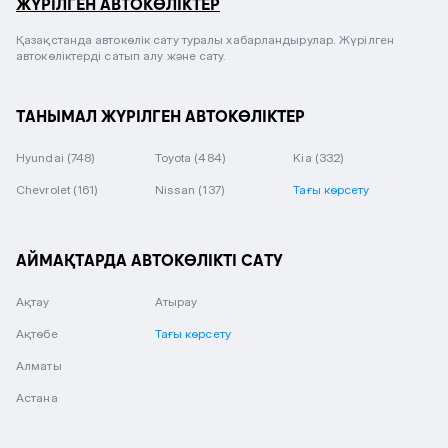
ЖҮРІЛГЕН АВТОКӨЛІКТЕР
Қазақстанда автокөлік сату туралы хабарландырулар. Жүрілген
автокөліктерді сатып алу және сату.
ТАНЫМАЛ ЖҮРІЛГЕН АВТОКӨЛІКТЕР
Hyundai
(748)
Toyota
(484)
Kia
(332)
Chevrolet
(161)
Nissan
(137)
Тағы көрсету
АЙМАҚТАРДА АВТОКӨЛІКТІ САТУ
Ақтау
Атырау
Ақтөбе
Тағы көрсету
Алматы
Астана