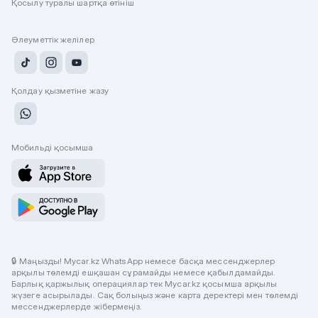
Қосылу туралы шартқа өтініш
Әлеуметтік желілер
Қолдау қызметіне жазу
Мобильді қосымша
🔒 Маңызды! Mycar.kz WhatsApp немесе басқа мессенджерлер
арқылы төлемді ешқашан сұрамайды немесе қабылдамайды.
Барлық қаржылық операциялар тек Mycar.kz қосымша арқылы
жүзеге асырылады. Сақ болыңыз және карта деректері мен төлемді
мессенджерлерде жібермеңіз.