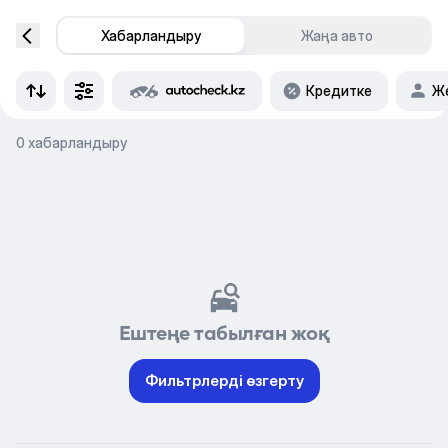
Хабарландыру
Жаңа авто
Кредитке
Же
0 хабарландыру
Ештеңе табылған жоқ
Фильтрлерді өзгерту