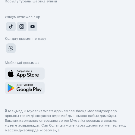
Қосылу туралы шартқа өтініш
Әлеуметтік желілер
Қолдау қызметіне жазу
Мобильді қосымша
🔒 Маңызды! Mycar.kz WhatsApp немесе басқа мессенджерлер
арқылы төлемді ешқашан сұрамайды немесе қабылдамайды.
Барлық қаржылық операциялар тек Mycar.kz қосымша арқылы
жүзеге асырылады. Сақ болыңыз және карта деректері мен төлемді
мессенджерлерде жібермеңіз.