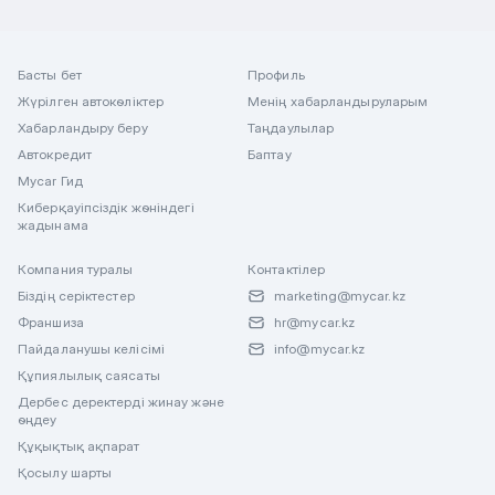
Басты бет
Профиль
Жүрілген автокөліктер
Менің хабарландыруларым
Хабарландыру беру
Таңдаулылар
Автокредит
Баптау
Mycar Гид
Киберқауіпсіздік жөніндегі
жадынама
Компания туралы
Контактілер
Біздің серіктестер
marketing@mycar.kz
Франшиза
hr@mycar.kz
Пайдаланушы келісімі
info@mycar.kz
Құпиялылық саясаты
Дербес деректерді жинау және
өңдеу
Құқықтық ақпарат
Қосылу шарты