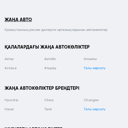
ЖАҢА АВТО
Қазақстанның ресми дилерлік орталықтарынан автокөліктер
ҚАЛАЛАРДАҒЫ ЖАҢА АВТОКӨЛІКТЕР
Актау
Актобе
Алматы
Астана
Атырау
Тағы көрсету
ЖАҢА АВТОКӨЛІКТЕР БРЕНДТЕРІ
Hyundai
Chery
Changan
Haval
Tank
Тағы көрсету