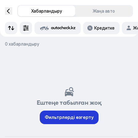
Хабарландыру
Жаңа авто
Кредитке
Же
0 хабарландыру
Ештеңе табылған жоқ
Фильтрлерді өзгерту