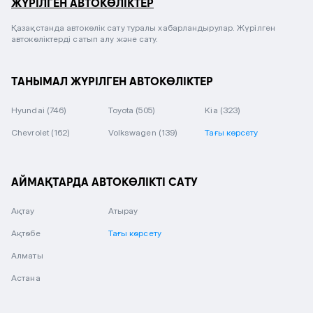
ЖҮРІЛГЕН АВТОКӨЛІКТЕР
Қазақстанда автокөлік сату туралы хабарландырулар. Жүрілген
автокөліктерді сатып алу және сату.
ТАНЫМАЛ ЖҮРІЛГЕН АВТОКӨЛІКТЕР
Hyundai
(746)
Toyota
(505)
Kia
(323)
Chevrolet
(162)
Volkswagen
(139)
Тағы көрсету
АЙМАҚТАРДА АВТОКӨЛІКТІ САТУ
Ақтау
Атырау
Ақтөбе
Тағы көрсету
Алматы
Астана