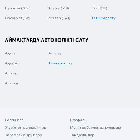
Hyundai
(762)
Toyota
(513)
Kia
(335)
Chevrolet
(175)
Nissan
(141)
Тағы көрсету
АЙМАҚТАРДА АВТОКӨЛІКТІ САТУ
Ақтау
Атырау
Ақтөбе
Тағы көрсету
Алматы
Астана
Басты бет
Профиль
Жүрілген автокөліктер
Менің хабарландыруларым
Хабарландыру беру
Таңдаулылар