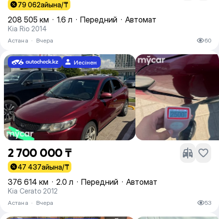
79 062
айына/₸
208 505 км
·
1.6 л
·
Передний
·
Автомат
Kia Rio 2014
Астана
·
Вчера
60
Иесінен
2 700 000 ₸
47 437
айына/₸
376 614 км
·
2.0 л
·
Передний
·
Автомат
Kia Cerato 2012
Астана
·
Вчера
53