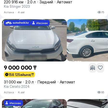
220 916 км
·
2.0 л
·
Задний
·
Автомат
Kia Stinger 2023
Астана
·
4 авг
75
Иесінен
9 000 000 ₸
158 125
айына/₸
31 000 км
·
2.0 л
·
Передний
·
Автомат
Kia Cerato 2024
Астана
·
4 авг
95
Иесінен