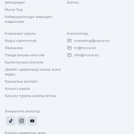
Автокредит
Баптау
Mycar Гид
Киберқауіпсіздік жөніндегі
жадынама
Компания туралы
Контактілер
Біздің серіктестер
marketing@mycar.kz
Франшиза
hr@mycar.kz
Пайдаланушы келісімі
info@mycar.kz
Құпиялылық саясаты
Дербес деректерді жинау және
өңдеу
Құқықтық ақпарат
Қосылу шарты
Қосылу туралы шартқа өтініш
Әлеуметтік желілер
Қолдау қызметіне жазу