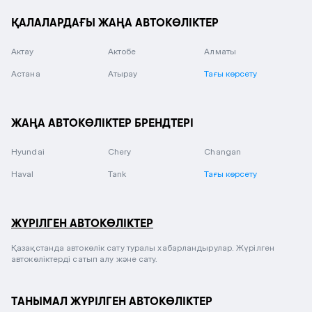
ҚАЛАЛАРДАҒЫ ЖАҢА АВТОКӨЛІКТЕР
Актау
Актобе
Алматы
Астана
Атырау
Тағы көрсету
ЖАҢА АВТОКӨЛІКТЕР БРЕНДТЕРІ
Hyundai
Chery
Changan
Haval
Tank
Тағы көрсету
ЖҮРІЛГЕН АВТОКӨЛІКТЕР
Қазақстанда автокөлік сату туралы хабарландырулар. Жүрілген
автокөліктерді сатып алу және сату.
ТАНЫМАЛ ЖҮРІЛГЕН АВТОКӨЛІКТЕР