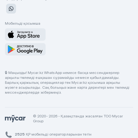
Мобильді қосымша
🔒 Маңызды! Mycar.kz WhatsApp немесе басқа мессенджерлер
арқылы төлемді ешқашан сұрамайды немесе қабылдамайды.
Барлық қаржылық операциялар тек Mycar.kz қосымша арқылы
жүзеге асырылады. Сақ болыңыз және карта деректері мен төлемді
мессенджерлерде жібермеңіз.
© 2020- 2026 - Қазақстанда жасалған ТОО Mycar
Group
2525
ҚР мобильді операторларынан тегін