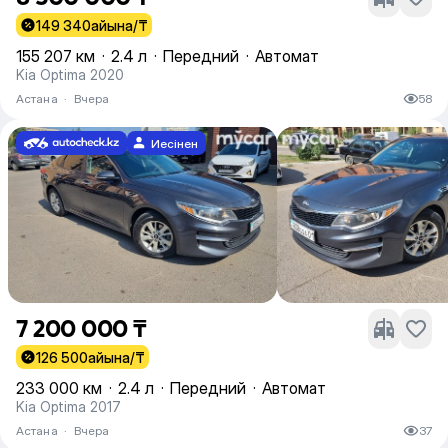
149 340
айына/₸
155 207 км
·
2.4 л
·
Передний
·
Автомат
Kia Optima 2020
Астана
·
Вчера
58
Иесінен
7 200 000 ₸
126 500
айына/₸
233 000 км
·
2.4 л
·
Передний
·
Автомат
Kia Optima 2017
Астана
·
Вчера
37