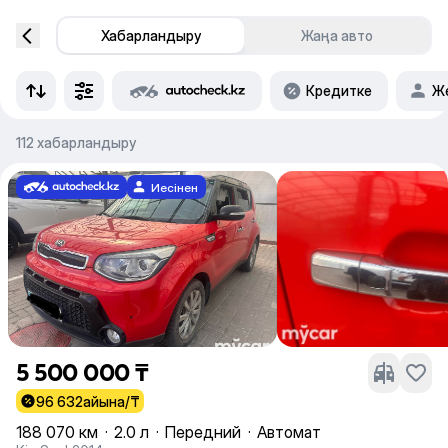
Хабарландыру
Жаңа авто
Кредитке
Же
112 хабарландыру
Иесінен
5 500 000 ₸
96 632
айына/₸
188 070 км
·
2.0 л
·
Передний
·
Автомат