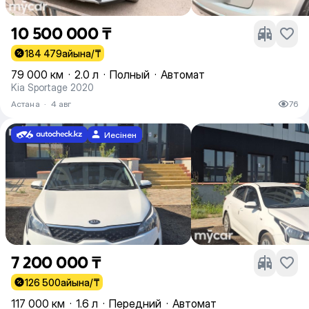
10 500 000 ₸
184 479
айына/₸
79 000 км
·
2.0 л
·
Полный
·
Автомат
Kia Sportage 2020
Астана
·
4 авг
76
Иесінен
7 200 000 ₸
126 500
айына/₸
117 000 км
·
1.6 л
·
Передний
·
Автомат