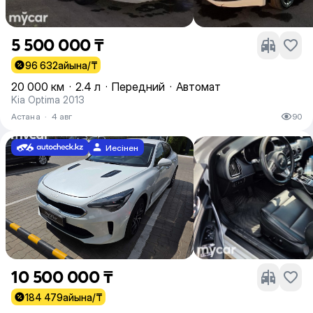
5 500 000 ₸
96 632
айына/₸
20 000 км
·
2.4 л
·
Передний
·
Автомат
Kia Optima 2013
Астана
·
4 авг
90
Иесінен
10 500 000 ₸
184 479
айына/₸