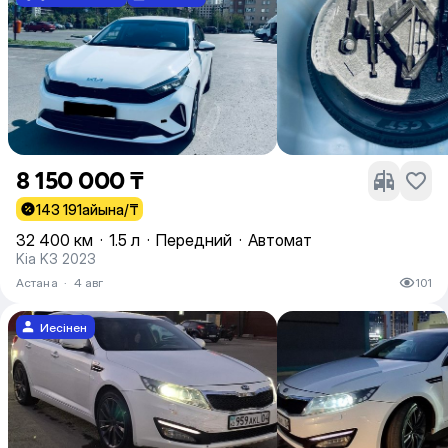
8 150 000 ₸
143 191
айына/₸
32 400 км
·
1.5 л
·
Передний
·
Автомат
Kia K3 2023
Астана
·
4 авг
101
Иесінен