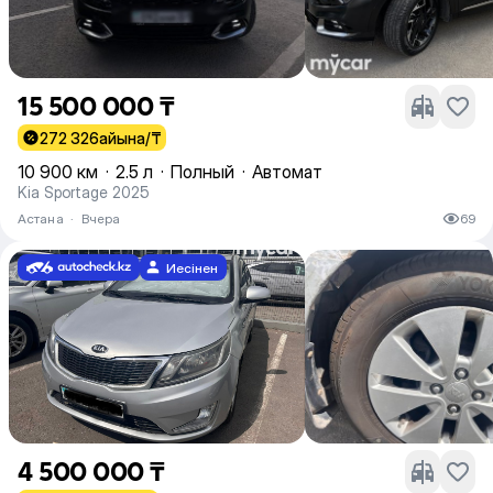
15 500 000 ₸
272 326
айына/₸
10 900 км
·
2.5 л
·
Полный
·
Автомат
Kia Sportage 2025
Астана
·
Вчера
69
Иесінен
4 500 000 ₸