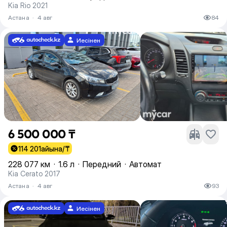
Kia Rio 2021
Астана
·
4 авг
84
Иесінен
6 500 000 ₸
114 201
айына/₸
228 077 км
·
1.6 л
·
Передний
·
Автомат
Kia Cerato 2017
Астана
·
4 авг
93
Иесінен