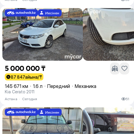
Иесінен
5 000 000 ₸
87 847
айына/₸
145 671 км
·
1.6 л
·
Передний
·
Механика
Kia Cerato 2011
Астана
·
Сегодня
51
Иесінен