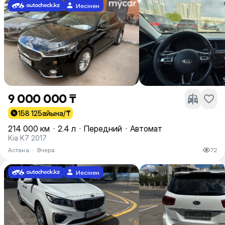
Иесінен
9 000 000 ₸
158 125
айына/₸
214 000 км
·
2.4 л
·
Передний
·
Автомат
Kia K7 2017
Астана
·
Вчера
72
Иесінен