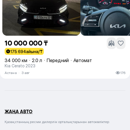
10 000 000 ₸
175 694
айына/₸
34 000 км
·
2.0 л
·
Передний
·
Автомат
Kia Cerato 2023
Астана
·
3 авг
176
ЖАҢА АВТО
Қазақстанның ресми дилерлік орталықтарынан автокөліктер