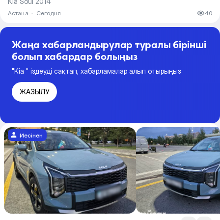
Kia Soul 2014
Астана
·
Сегодня
40
Жаңа хабарландырулар туралы бірінші
болып хабардар болыңыз
"Kia " іздеуді сақтап, хабарламалар алып отырыңыз
ЖАЗЫЛУ
Иесінен