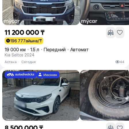
11 200 000 ₸
196 777
айына/₸
19 000 км
·
1.5 л
·
Передний
·
Автомат
Kia Seltos 2024
Астана
·
Сегодня
44
Иесінен
8 500 000 ₸