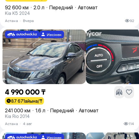
92 600 км
·
2.0 л
·
Передний
·
Автомат
Kia K5 2024
Астана
·
Вчера
92
Иесінен
4 990 000 ₸
87 671
айына/₸
241 000 км
·
1.6 л
·
Передний
·
Автомат
Kia Rio 2014
Астана
·
4 авг
114
Иесінен