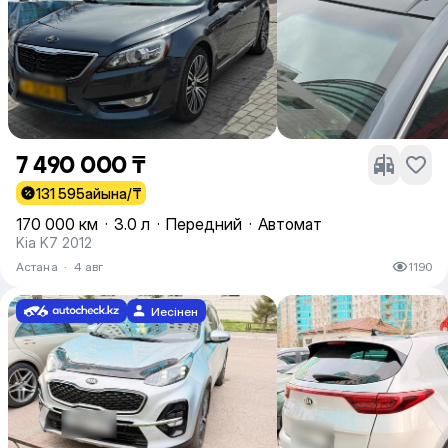
7 490 000 ₸
131 595
айына/₸
170 000 км
·
3.0 л
·
Передний
·
Автомат
Kia K7 2012
Астана
·
4 авг
1190
Иесінен