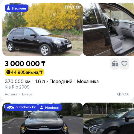
Иесінен
3 000 000 ₸
44 905
айына/₸
370 000 км
·
1.6 л
·
Передний
·
Механика
Kia Rio 2009
Астана
·
Вчера
1656
Иесінен