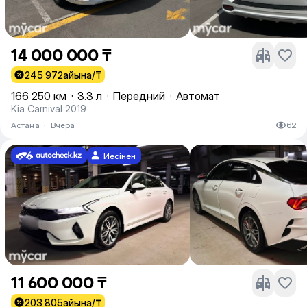
14 000 000 ₸
245 972
айына/₸
166 250 км
·
3.3 л
·
Передний
·
Автомат
Kia Carnival 2019
Астана
·
Вчера
62
Иесінен
11 600 000 ₸
203 805
айына/₸