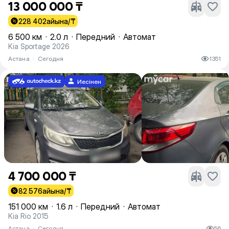
13 000 000 ₸
228 402
айына/₸
6 500 км
·
2.0 л
·
Передний
·
Автомат
Kia Sportage 2026
Астана
·
Сегодня
1351
Иесінен
4 700 000 ₸
82 576
айына/₸
151 000 км
·
1.6 л
·
Передний
·
Автомат
Kia Rio 2015
Астана
·
Сегодня
56