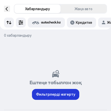
Хабарландыру
Жаңа авто
Кредитке
Же
0 хабарландыру
Ештеңе табылған жоқ
Фильтрлерді өзгерту