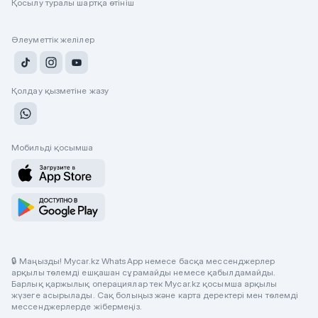
Қосылу туралы шартқа өтініш
Әлеуметтік желілер
Қолдау қызметіне жазу
Мобильді қосымша
🔒 Маңызды! Mycar.kz WhatsApp немесе басқа мессенджерлер
арқылы төлемді ешқашан сұрамайды немесе қабылдамайды.
Барлық қаржылық операциялар тек Mycar.kz қосымша арқылы
жүзеге асырылады. Сақ болыңыз және карта деректері мен төлемді
мессенджерлерде жібермеңіз.