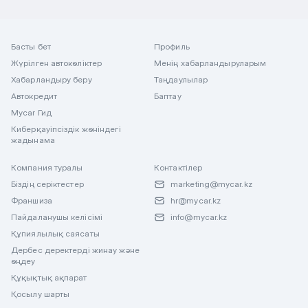
Басты бет
Профиль
Жүрілген автокөліктер
Менің хабарландыруларым
Хабарландыру беру
Таңдаулылар
Автокредит
Баптау
Mycar Гид
Киберқауіпсіздік жөніндегі
жадынама
Компания туралы
Контактілер
Біздің серіктестер
marketing@mycar.kz
Франшиза
hr@mycar.kz
Пайдаланушы келісімі
info@mycar.kz
Құпиялылық саясаты
Дербес деректерді жинау және
өңдеу
Құқықтық ақпарат
Қосылу шарты