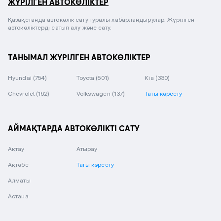
ЖҮРІЛГЕН АВТОКӨЛІКТЕР
Қазақстанда автокөлік сату туралы хабарландырулар. Жүрілген
автокөліктерді сатып алу және сату.
ТАНЫМАЛ ЖҮРІЛГЕН АВТОКӨЛІКТЕР
Hyundai
(754)
Toyota
(501)
Kia
(330)
Chevrolet
(162)
Volkswagen
(137)
Тағы көрсету
АЙМАҚТАРДА АВТОКӨЛІКТІ САТУ
Ақтау
Атырау
Ақтөбе
Тағы көрсету
Алматы
Астана