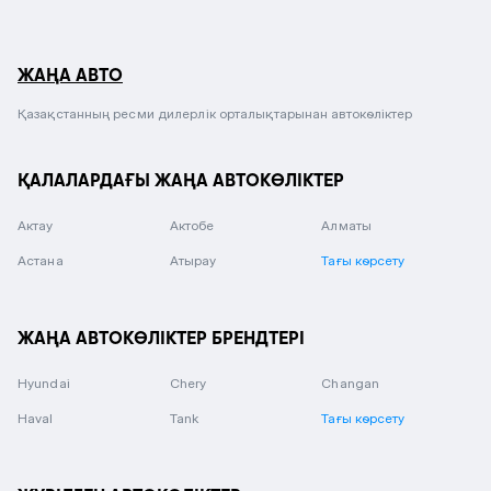
ЖАҢА АВТО
Қазақстанның ресми дилерлік орталықтарынан автокөліктер
ҚАЛАЛАРДАҒЫ ЖАҢА АВТОКӨЛІКТЕР
Актау
Актобе
Алматы
Астана
Атырау
Тағы көрсету
ЖАҢА АВТОКӨЛІКТЕР БРЕНДТЕРІ
Hyundai
Chery
Changan
Haval
Tank
Тағы көрсету