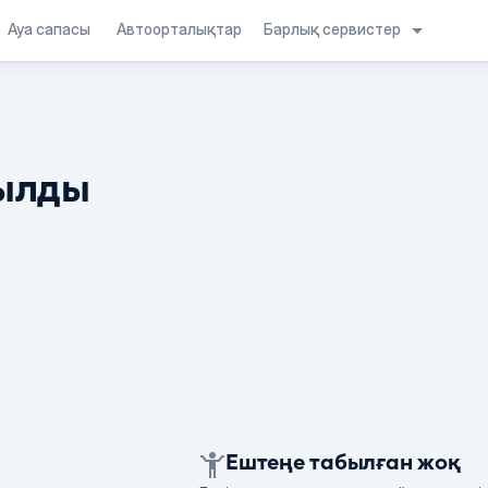
Барлық сервистер
Ауа сапасы
Автоорталықтар
ылды
Ештеңе табылған жоқ