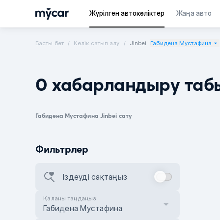
Жүрілген автокөліктер
Жаңа авто
Басты бет
Көлік сатып алу
Jinbei
Габидена Мустафина
0 хабарландыру таб
Габидена Мустафина Jinbei сату
Фильтрлер
Іздеуді сақтаңыз
Қаланы таңдаңыз
Габидена Мустафина