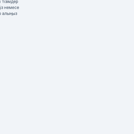
 тізімдер
із немесе
р алыңыз