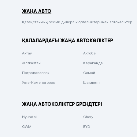
Серый металлик
ЖАҢА АВТО
Сиреневый металлик
Черный металлик
Қазақстанның ресми дилерлік орталықтарынан автокөліктер
Стальной
ҚАЛАЛАРДАҒЫ ЖАҢА АВТОКӨЛІКТЕР
Вишневый
Серебристый металлик
Актау
Актобе
Темно-коричневый
Жезказган
Караганда
Бело-Дымчатый
Петропавловск
Семей
Светло-зелёный металлик
Усть-Каменогорск
Шымкент
Бирюзовый
Темно-синий металлик
ЖАҢА АВТОКӨЛІКТЕР БРЕНДТЕРІ
Зеленый металлик
Hyundai
Chery
Комбинированный
GWM
BYD