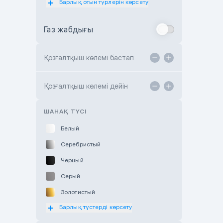
Барлық отын түрлерін көрсету
Toyota Almaty
Газ жабдығы
Toyota Astana
Toyota Kokshetau
Қозғалтқыш көлемі бастап
TANK Motors Karaganda
Hyundai ShymCity
Қозғалтқыш көлемі дейін
Toyota Shygys
ШАНАҚ ТҮСІ
Белый
Серебристый
Черный
Серый
Золотистый
Барлық түстерді көрсету
Оранжевый