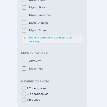
Mycar Store
Mycar Raiymbek
Mycar Astana
Mycar Aktau
Барлық автокөлік орталықтары
Mycar Uralsk
көрсету
Haval & Tank Kyzylorda
БЕРІЛІС ҚОРАБЫ
Haval & Tank Pavlodar
Bavaria Almaty
Автомат
Mycar Shymkent
Механика
Bavaria Astana
МЕНШІК ТАРИХЫ
GWM Nurly Zhol
1-2 владельца
Chery Astana
3-5 владельцев
Changan Auto Nurly Zhol
6 и более
Haval Atyrau