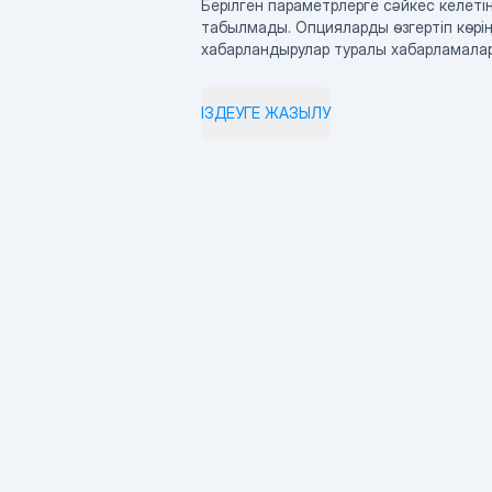
Берілген параметрлерге сәйкес келетін
табылмады. Опцияларды өзгертіп көрің
хабарландырулар туралы хабарламала
ІЗДЕУГЕ ЖАЗЫЛУ