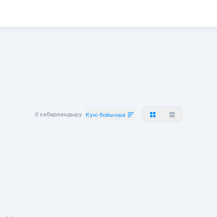
0 хабарландыру
Күні бойынша