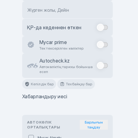
Жүрген жолы, Дейін
ҚР-да кеденнен өткен
Mycar prime
Тек тексерілген көліктер
Autocheck.kz
Автокөліктің тарихы бойынша
есеп
Кепілдік бар
Техбайқау бар
Хабарландыру иесі
АВТОКӨЛІК
Барлығын
ОРТАЛЫҚТАРЫ
таңдау
Mycar Almaty