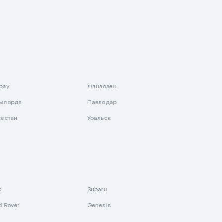
рау
Жанаозен
ылорда
Павлодар
кестан
Уральск
k
Subaru
d Rover
Genesis