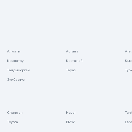
Алматы
Астана
Аты
Кокшетау
Костанай
Кыз
Талдыкорган
Тараз
Тур
Экибастуз
Changan
Haval
Tan
Toyota
BMW
Lan