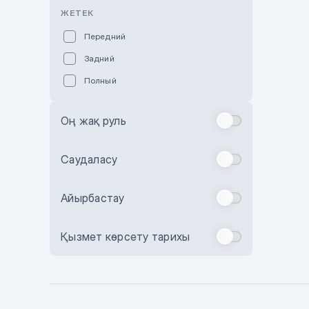
Розовый
ЖЕТЕК
Красный
Передний
Пурпурный
Задний
Коричневый
Полный
Голубой
Синий
Оң жақ руль
Фиолетовый
Зеленый
Саудаласу
Желтый
Айырбастау
Бежевый
Бордовый
Қызмет көрсету тарихы
Комбинированный
Бронзовый
Темно-синий