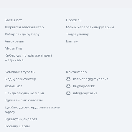
Басты бет
Профиль
Жүрілген автокөліктер
Менің хабарландыруларым
Хабарландыру беру
Таңдаулылар
Автокредит
Баптау
Mycar Гид
Киберқауіпсіздік жөніндегі
жадынама
Компания туралы
Контактілер
Біздің серіктестер
marketing@mycar.kz
Франшиза
hr@mycar.kz
Пайдаланушы келісімі
info@mycar.kz
Құпиялылық саясаты
Дербес деректерді жинау және
өңдеу
Құқықтық ақпарат
Қосылу шарты