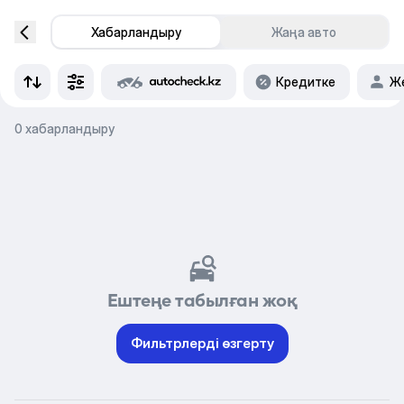
Хабарландыру
Жаңа авто
Кредитке
Же
0 хабарландыру
Ештеңе табылған жоқ
Фильтрлерді өзгерту