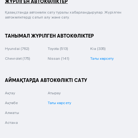
ЖҮРІЛГЕН АВТОКӨЛІКТЕР
Қазақстанда автокөлік сату туралы хабарландырулар. Жүрілген
автокөліктерді сатып алу және сату.
ТАНЫМАЛ ЖҮРІЛГЕН АВТОКӨЛІКТЕР
Hyundai
(762)
Toyota
(513)
Kia
(335)
Chevrolet
(175)
Nissan
(141)
Тағы көрсету
АЙМАҚТАРДА АВТОКӨЛІКТІ САТУ
Ақтау
Атырау
Ақтөбе
Тағы көрсету
Алматы
Астана