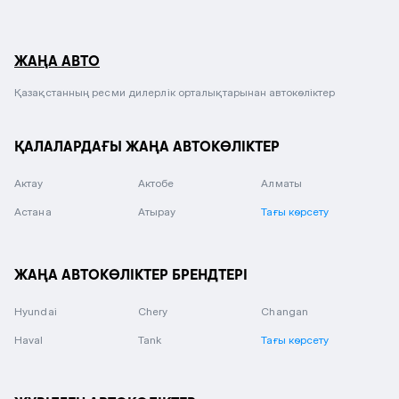
ЖАҢА АВТО
Қазақстанның ресми дилерлік орталықтарынан автокөліктер
ҚАЛАЛАРДАҒЫ ЖАҢА АВТОКӨЛІКТЕР
Актау
Актобе
Алматы
Астана
Атырау
Тағы көрсету
ЖАҢА АВТОКӨЛІКТЕР БРЕНДТЕРІ
Hyundai
Chery
Changan
Haval
Tank
Тағы көрсету