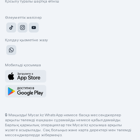
Қосылу туралы шартқа өтініш
Әлеуметтік желілер
Қолдау қызметіне жазу
Мобильді қосымша
🔒 Маңызды! Mycar.kz WhatsApp немесе басқа мессенджерлер
арқылы төлемді ешқашан сұрамайды немесе қабылдамайды.
Барлық қаржылық операциялар тек Mycar.kz қосымша арқылы
жүзеге асырылады. Сақ болыңыз және карта деректері мен төлемді
мессенджерлерде жібермеңіз.