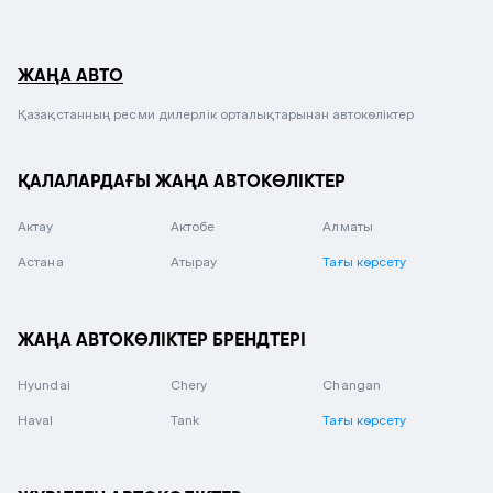
ЖАҢА АВТО
Қазақстанның ресми дилерлік орталықтарынан автокөліктер
ҚАЛАЛАРДАҒЫ ЖАҢА АВТОКӨЛІКТЕР
Актау
Актобе
Алматы
Астана
Атырау
Тағы көрсету
ЖАҢА АВТОКӨЛІКТЕР БРЕНДТЕРІ
Hyundai
Chery
Changan
Haval
Tank
Тағы көрсету