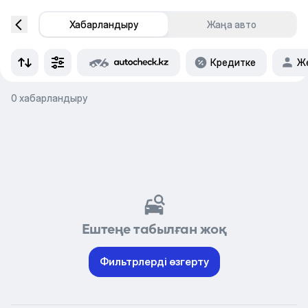
Хабарландыру
Жаңа авто
Кредитке
Же
0 хабарландыру
Ештеңе табылған жоқ
Фильтрлерді өзгерту