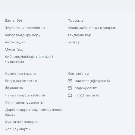
Басты бет
Профиль
Жүрілген автокөліктер
Менің хабарландыруларым
Хабарландыру беру
Таңдаулылар
Автокредит
Баптау
Mycar Гид
Киберқауіпсіздік жөніндегі
жадынама
Компания туралы
Контактілер
Біздің серіктестер
marketing@mycar.kz
Франшиза
hr@mycar.kz
Пайдаланушы келісімі
info@mycar.kz
Құпиялылық саясаты
Дербес деректерді жинау және
өңдеу
Құқықтық ақпарат
Қосылу шарты