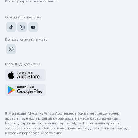
Қосылу туралы шартқа өтініш
Әлеуметтік желілер
Қолдау қызметіне жазу
Мобильді қосымша
🔒 Маңызды! Mycar.kz WhatsApp немесе басқа мессенджерлер
арқылы төлемді ешқашан сұрамайды немесе қабылдамайды.
Барлық қаржылық операциялар тек Mycar.kz қосымша арқылы
жүзеге асырылады. Сақ болыңыз және карта деректері мен төлемді
мессенджерлерде жібермеңіз.