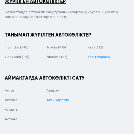
ЖҮРІЛГЕН АВТОКӨЛІКТЕР
Қазақстанда автокөлік сату туралы хабарландырулар. Жүрілген
автокөліктерді сатып алу және сату.
ТАНЫМАЛ ЖҮРІЛГЕН АВТОКӨЛІКТЕР
Hyundai
(748)
Toyota
(484)
Kia
(332)
Chevrolet
(161)
Nissan
(137)
Тағы көрсету
АЙМАҚТАРДА АВТОКӨЛІКТІ САТУ
Ақтау
Атырау
Ақтөбе
Тағы көрсету
Алматы
Астана