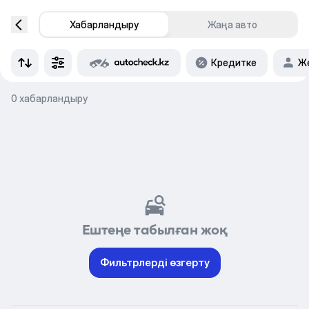
Хабарландыру
Жаңа авто
Кредитке
Же
0 хабарландыру
Ештеңе табылған жоқ
Фильтрлерді өзгерту