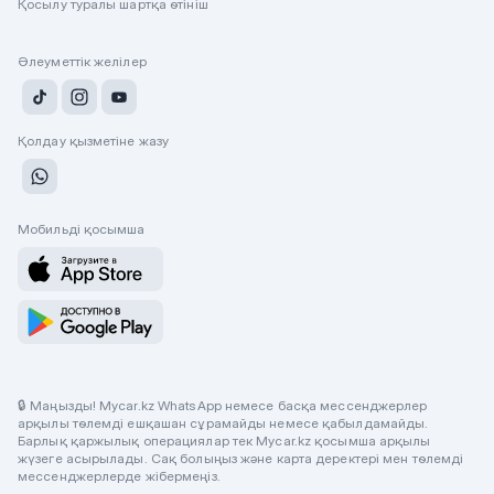
Қосылу туралы шартқа өтініш
Әлеуметтік желілер
Қолдау қызметіне жазу
Мобильді қосымша
🔒 Маңызды! Mycar.kz WhatsApp немесе басқа мессенджерлер
арқылы төлемді ешқашан сұрамайды немесе қабылдамайды.
Барлық қаржылық операциялар тек Mycar.kz қосымша арқылы
жүзеге асырылады. Сақ болыңыз және карта деректері мен төлемді
мессенджерлерде жібермеңіз.