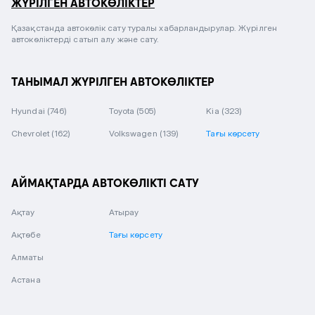
ЖҮРІЛГЕН АВТОКӨЛІКТЕР
Қазақстанда автокөлік сату туралы хабарландырулар. Жүрілген
автокөліктерді сатып алу және сату.
ТАНЫМАЛ ЖҮРІЛГЕН АВТОКӨЛІКТЕР
Hyundai
(746)
Toyota
(505)
Kia
(323)
Chevrolet
(162)
Volkswagen
(139)
Тағы көрсету
АЙМАҚТАРДА АВТОКӨЛІКТІ САТУ
Ақтау
Атырау
Ақтөбе
Тағы көрсету
Алматы
Астана