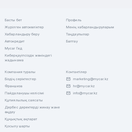
Басты бет
Профиль
Жүрілген автокөліктер
Менің хабарландыруларым
Хабарландыру беру
Таңдаулылар
Автокредит
Баптау
Mycar Гид
Киберқауіпсіздік жөніндегі
жадынама
Компания туралы
Контактілер
Біздің серіктестер
marketing@mycar.kz
Франшиза
hr@mycar.kz
Пайдаланушы келісімі
info@mycar.kz
Құпиялылық саясаты
Дербес деректерді жинау және
өңдеу
Құқықтық ақпарат
Қосылу шарты