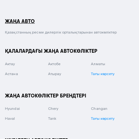
ЖАҢА АВТО
Қазақстанның ресми дилерлік орталықтарынан автокөліктер
ҚАЛАЛАРДАҒЫ ЖАҢА АВТОКӨЛІКТЕР
Актау
Актобе
Алматы
Астана
Атырау
Тағы көрсету
ЖАҢА АВТОКӨЛІКТЕР БРЕНДТЕРІ
Hyundai
Chery
Changan
Haval
Tank
Тағы көрсету