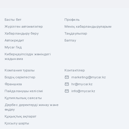
Басты бет
Профиль
Жүрілген автокөліктер
Менің хабарландыруларым
Хабарландыру беру
Таңдаулылар
Автокредит
Баптау
Mycar Гид
Киберқауіпсіздік жөніндегі
жадынама
Компания туралы
Контактілер
Біздің серіктестер
marketing@mycar.kz
Франшиза
hr@mycar.kz
Пайдаланушы келісімі
info@mycar.kz
Құпиялылық саясаты
Дербес деректерді жинау және
өңдеу
Құқықтық ақпарат
Қосылу шарты