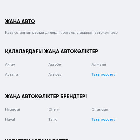
ЖАҢА АВТО
Қазақстанның ресми дилерлік орталықтарынан автокөліктер
ҚАЛАЛАРДАҒЫ ЖАҢА АВТОКӨЛІКТЕР
Актау
Актобе
Алматы
Астана
Атырау
Тағы көрсету
ЖАҢА АВТОКӨЛІКТЕР БРЕНДТЕРІ
Hyundai
Chery
Changan
Haval
Tank
Тағы көрсету