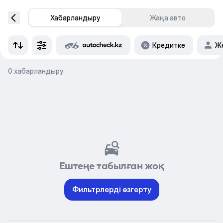
Хабарландыру
Жаңа авто
Кредитке
Же
0 хабарландыру
Ештеңе табылған жоқ
Фильтрлерді өзгерту