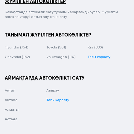
ЖҮРІЛГЕН АВТОКӨЛІКТЕР
Қазақстанда автокөлік сату туралы хабарландырулар. Жүрілген
автокөліктерді сатып алу және сату.
ТАНЫМАЛ ЖҮРІЛГЕН АВТОКӨЛІКТЕР
Hyundai
(754)
Toyota
(501)
Kia
(330)
Chevrolet
(162)
Volkswagen
(137)
Тағы көрсету
АЙМАҚТАРДА АВТОКӨЛІКТІ САТУ
Ақтау
Атырау
Ақтөбе
Тағы көрсету
Алматы
Астана