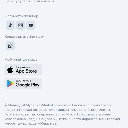
Қосылу туралы шартқа өтініш
Әлеуметтік желілер
Қолдау қызметіне жазу
Мобильді қосымша
🔒 Маңызды! Mycar.kz WhatsApp немесе басқа мессенджерлер
арқылы төлемді ешқашан сұрамайды немесе қабылдамайды.
Барлық қаржылық операциялар тек Mycar.kz қосымша арқылы
жүзеге асырылады. Сақ болыңыз және карта деректері мен төлемді
мессенджерлерде жібермеңіз.