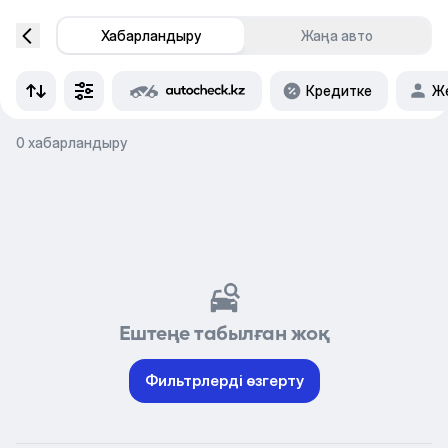
Хабарландыру
Жаңа авто
Кредитке
Же
0 хабарландыру
Ештеңе табылған жоқ
Фильтрлерді өзгерту