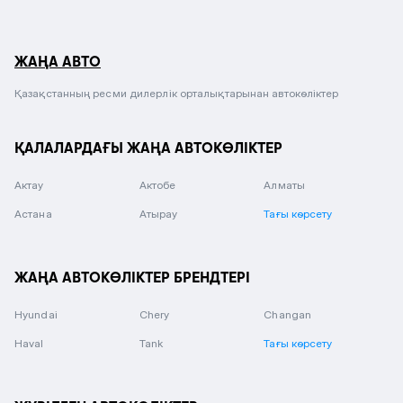
ЖАҢА АВТО
Қазақстанның ресми дилерлік орталықтарынан автокөліктер
ҚАЛАЛАРДАҒЫ ЖАҢА АВТОКӨЛІКТЕР
Актау
Актобе
Алматы
Астана
Атырау
Тағы көрсету
ЖАҢА АВТОКӨЛІКТЕР БРЕНДТЕРІ
Hyundai
Chery
Changan
Haval
Tank
Тағы көрсету