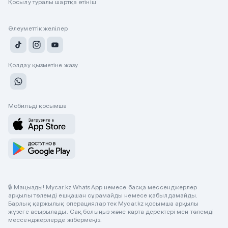
Қосылу туралы шартқа өтініш
Әлеуметтік желілер
Қолдау қызметіне жазу
Мобильді қосымша
🔒 Маңызды! Mycar.kz WhatsApp немесе басқа мессенджерлер
арқылы төлемді ешқашан сұрамайды немесе қабылдамайды.
Барлық қаржылық операциялар тек Mycar.kz қосымша арқылы
жүзеге асырылады. Сақ болыңыз және карта деректері мен төлемді
мессенджерлерде жібермеңіз.