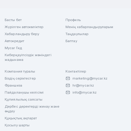
Басты бет
Профиль
Жүрілген автокөліктер
Менің хабарландыруларым
Хабарландыру беру
Таңдаулылар
Автокредит
Баптау
Mycar Гид
Киберқауіпсіздік жөніндегі
жадынама
Компания туралы
Контактілер
Біздің серіктестер
marketing@mycar.kz
Франшиза
hr@mycar.kz
Пайдаланушы келісімі
info@mycar.kz
Құпиялылық саясаты
Дербес деректерді жинау және
өңдеу
Құқықтық ақпарат
Қосылу шарты