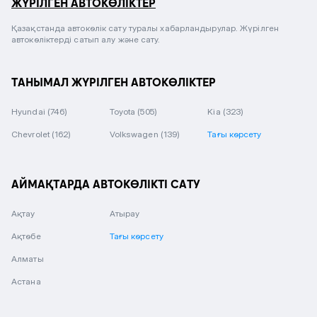
ЖҮРІЛГЕН АВТОКӨЛІКТЕР
Қазақстанда автокөлік сату туралы хабарландырулар. Жүрілген
автокөліктерді сатып алу және сату.
ТАНЫМАЛ ЖҮРІЛГЕН АВТОКӨЛІКТЕР
Hyundai
(746)
Toyota
(505)
Kia
(323)
Chevrolet
(162)
Volkswagen
(139)
Тағы көрсету
АЙМАҚТАРДА АВТОКӨЛІКТІ САТУ
Ақтау
Атырау
Ақтөбе
Тағы көрсету
Алматы
Астана