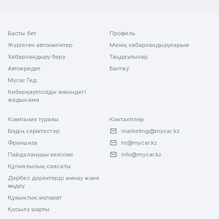
Басты бет
Профиль
Жүрілген автокөліктер
Менің хабарландыруларым
Хабарландыру беру
Таңдаулылар
Автокредит
Баптау
Mycar Гид
Киберқауіпсіздік жөніндегі
жадынама
Компания туралы
Контактілер
Біздің серіктестер
marketing@mycar.kz
Франшиза
hr@mycar.kz
Пайдаланушы келісімі
info@mycar.kz
Құпиялылық саясаты
Дербес деректерді жинау және
өңдеу
Құқықтық ақпарат
Қосылу шарты