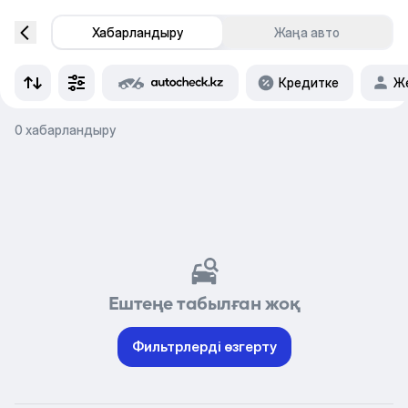
Хабарландыру
Жаңа авто
Кредитке
Же
0 хабарландыру
Ештеңе табылған жоқ
Фильтрлерді өзгерту