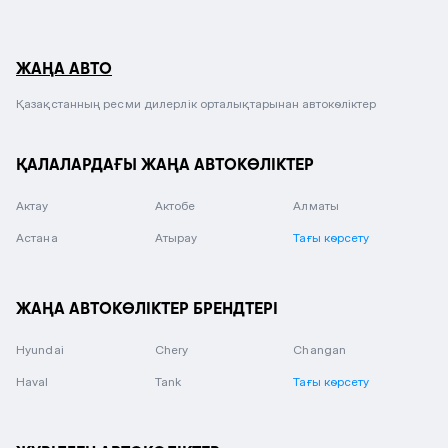
ЖАҢА АВТО
Қазақстанның ресми дилерлік орталықтарынан автокөліктер
ҚАЛАЛАРДАҒЫ ЖАҢА АВТОКӨЛІКТЕР
Актау
Актобе
Алматы
Астана
Атырау
Тағы көрсету
ЖАҢА АВТОКӨЛІКТЕР БРЕНДТЕРІ
Hyundai
Chery
Changan
Haval
Tank
Тағы көрсету