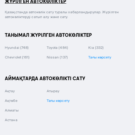
ЖҮРІЛГЕН АВТОКӨЛІКТЕР
Қазақстанда автокөлік сату туралы хабарландырулар. Жүрілген
автокөліктерді сатып алу және сату.
ТАНЫМАЛ ЖҮРІЛГЕН АВТОКӨЛІКТЕР
Hyundai
(748)
Toyota
(484)
Kia
(332)
Chevrolet
(161)
Nissan
(137)
Тағы көрсету
АЙМАҚТАРДА АВТОКӨЛІКТІ САТУ
Ақтау
Атырау
Ақтөбе
Тағы көрсету
Алматы
Астана