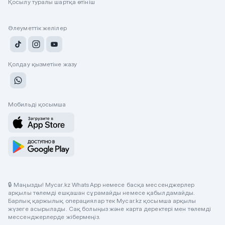
Қосылу туралы шартқа өтініш
Әлеуметтік желілер
Қолдау қызметіне жазу
Мобильді қосымша
🔒 Маңызды! Mycar.kz WhatsApp немесе басқа мессенджерлер
арқылы төлемді ешқашан сұрамайды немесе қабылдамайды.
Барлық қаржылық операциялар тек Mycar.kz қосымша арқылы
жүзеге асырылады. Сақ болыңыз және карта деректері мен төлемді
мессенджерлерде жібермеңіз.