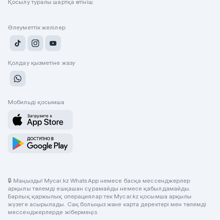
Қосылу туралы шартқа өтініш
Әлеуметтік желілер
Қолдау қызметіне жазу
Мобильді қосымша
🔒 Маңызды! Mycar.kz WhatsApp немесе басқа мессенджерлер
арқылы төлемді ешқашан сұрамайды немесе қабылдамайды.
Барлық қаржылық операциялар тек Mycar.kz қосымша арқылы
жүзеге асырылады. Сақ болыңыз және карта деректері мен төлемді
мессенджерлерде жібермеңіз.