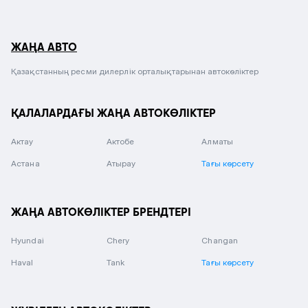
ЖАҢА АВТО
Қазақстанның ресми дилерлік орталықтарынан автокөліктер
ҚАЛАЛАРДАҒЫ ЖАҢА АВТОКӨЛІКТЕР
Актау
Актобе
Алматы
Астана
Атырау
Тағы көрсету
ЖАҢА АВТОКӨЛІКТЕР БРЕНДТЕРІ
Hyundai
Chery
Changan
Haval
Tank
Тағы көрсету