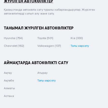
ЖҮРІЛГЕН АВТОКӨЛІКТЕР
Қазақстанда автокөлік сату туралы хабарландырулар. Жүрілген
автокөліктерді сатып алу және сату.
ТАНЫМАЛ ЖҮРІЛГЕН АВТОКӨЛІКТЕР
Hyundai
(754)
Toyota
(501)
Kia
(330)
Chevrolet
(162)
Volkswagen
(137)
Тағы көрсету
АЙМАҚТАРДА АВТОКӨЛІКТІ САТУ
Ақтау
Атырау
Ақтөбе
Тағы көрсету
Алматы
Астана