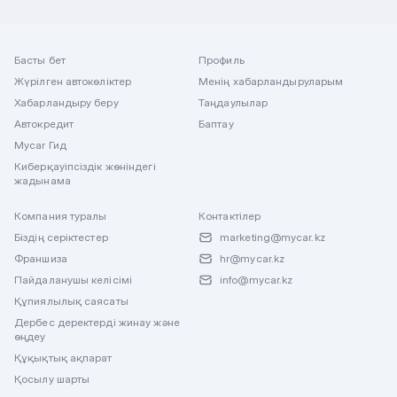
Басты бет
Профиль
Жүрілген автокөліктер
Менің хабарландыруларым
Хабарландыру беру
Таңдаулылар
Автокредит
Баптау
Mycar Гид
Киберқауіпсіздік жөніндегі
жадынама
Компания туралы
Контактілер
Біздің серіктестер
marketing@mycar.kz
Франшиза
hr@mycar.kz
Пайдаланушы келісімі
info@mycar.kz
Құпиялылық саясаты
Дербес деректерді жинау және
өңдеу
Құқықтық ақпарат
Қосылу шарты