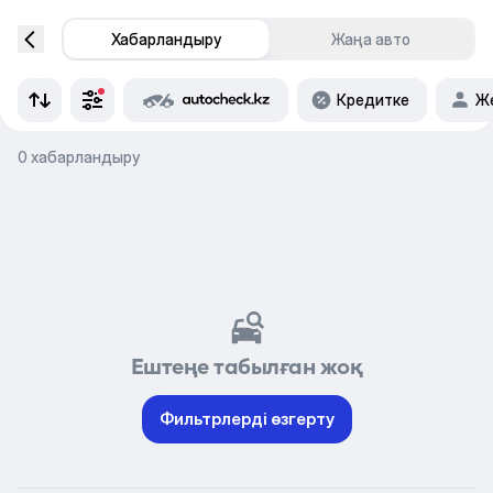
Хабарландыру
Жаңа авто
Кредитке
Же
0 хабарландыру
Ештеңе табылған жоқ
Фильтрлерді өзгерту