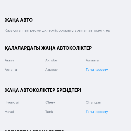
ЖАҢА АВТО
Қазақстанның ресми дилерлік орталықтарынан автокөліктер
ҚАЛАЛАРДАҒЫ ЖАҢА АВТОКӨЛІКТЕР
Актау
Актобе
Алматы
Астана
Атырау
Тағы көрсету
ЖАҢА АВТОКӨЛІКТЕР БРЕНДТЕРІ
Hyundai
Chery
Changan
Haval
Tank
Тағы көрсету