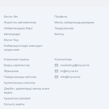
Басты бет
Профиль
Жүрілген автокөліктер
Менің хабарландыруларым
Хабарландыру беру
Таңдаулылар
Автокредит
Баптау
Mycar Гид
Киберқауіпсіздік жөніндегі
жадынама
Компания туралы
Контактілер
Біздің серіктестер
marketing@mycar.kz
Франшиза
hr@mycar.kz
Пайдаланушы келісімі
info@mycar.kz
Құпиялылық саясаты
Дербес деректерді жинау және
өңдеу
Құқықтық ақпарат
Қосылу шарты