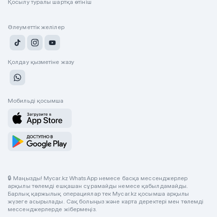
Қосылу туралы шартқа өтініш
Әлеуметтік желілер
Қолдау қызметіне жазу
Мобильді қосымша
🔒 Маңызды! Mycar.kz WhatsApp немесе басқа мессенджерлер
арқылы төлемді ешқашан сұрамайды немесе қабылдамайды.
Барлық қаржылық операциялар тек Mycar.kz қосымша арқылы
жүзеге асырылады. Сақ болыңыз және карта деректері мен төлемді
мессенджерлерде жібермеңіз.