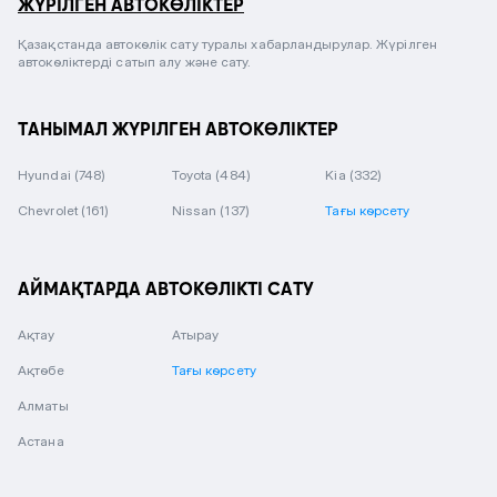
ЖҮРІЛГЕН АВТОКӨЛІКТЕР
Қазақстанда автокөлік сату туралы хабарландырулар. Жүрілген
автокөліктерді сатып алу және сату.
ТАНЫМАЛ ЖҮРІЛГЕН АВТОКӨЛІКТЕР
Hyundai
(748)
Toyota
(484)
Kia
(332)
Chevrolet
(161)
Nissan
(137)
Тағы көрсету
АЙМАҚТАРДА АВТОКӨЛІКТІ САТУ
Ақтау
Атырау
Ақтөбе
Тағы көрсету
Алматы
Астана