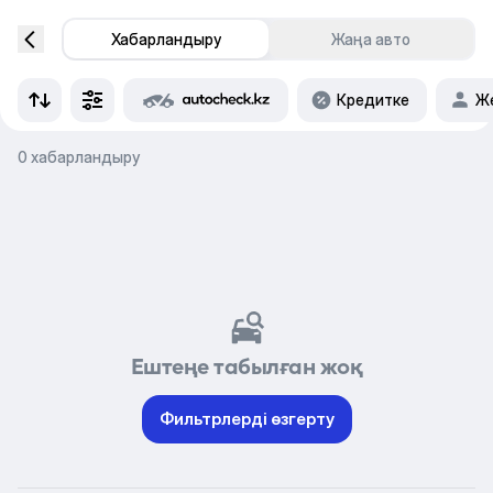
Хабарландыру
Жаңа авто
Кредитке
Же
0 хабарландыру
Ештеңе табылған жоқ
Фильтрлерді өзгерту