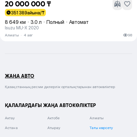
20 000 000 ₸
351 389
айына/₸
8 649 км
·
3.0 л
·
Полный
·
Автомат
Isuzu MU-X 2020
Алматы
·
4 авг
98
ЖАҢА АВТО
Қазақстанның ресми дилерлік орталықтарынан автокөліктер
ҚАЛАЛАРДАҒЫ ЖАҢА АВТОКӨЛІКТЕР
Актау
Актобе
Алматы
Астана
Атырау
Тағы көрсету