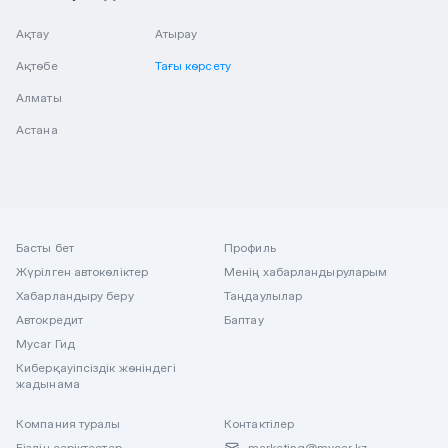
Ақтау
Атырау
Ақтөбе
Тағы көрсету
Алматы
Астана
Басты бет
Профиль
Жүрілген автокөліктер
Менің хабарландыруларым
Хабарландыру беру
Таңдаулылар
Автокредит
Баптау
Mycar Гид
Киберқауіпсіздік жөніндегі
жадынама
Компания туралы
Контактілер
Біздің серіктестер
marketing@mycar.kz