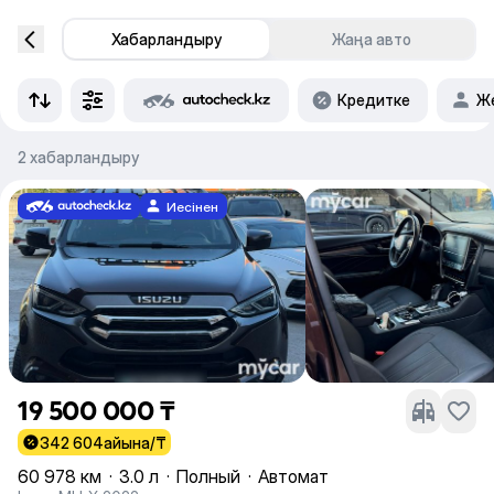
Хабарландыру
Жаңа авто
Кредитке
Же
2 хабарландыру
Иесінен
19 500 000 ₸
342 604
айына/₸
60 978 км
·
3.0 л
·
Полный
·
Автомат