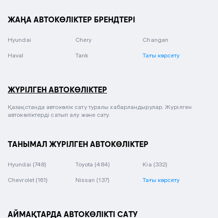
ЖАҢА АВТОКӨЛІКТЕР БРЕНДТЕРІ
Hyundai
Chery
Changan
Haval
Tank
Тағы көрсету
ЖҮРІЛГЕН АВТОКӨЛІКТЕР
Қазақстанда автокөлік сату туралы хабарландырулар. Жүрілген
автокөліктерді сатып алу және сату.
ТАНЫМАЛ ЖҮРІЛГЕН АВТОКӨЛІКТЕР
Hyundai
(748)
Toyota
(484)
Kia
(332)
Chevrolet
(161)
Nissan
(137)
Тағы көрсету
АЙМАҚТАРДА АВТОКӨЛІКТІ САТУ