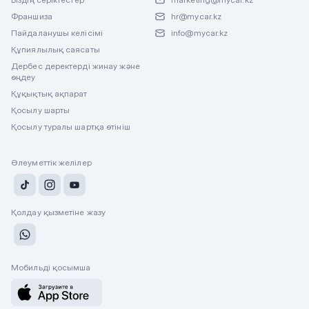
Франшиза
hr@mycar.kz
Пайдаланушы келісімі
info@mycar.kz
Құпиялылық саясаты
Дербес деректерді жинау және
өңдеу
Құқықтық ақпарат
Қосылу шарты
Қосылу туралы шартқа өтініш
Әлеуметтік желілер
Қолдау қызметіне жазу
Мобильді қосымша