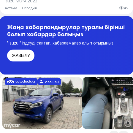
Isuzu MU-X 2022
Астана
·
Сегодня
42
Жаңа хабарландырулар туралы бірінші
болып хабардар болыңыз
"Isuzu " іздеуді сақтап, хабарламалар алып отырыңыз
ЖАЗЫЛУ
Иесінен