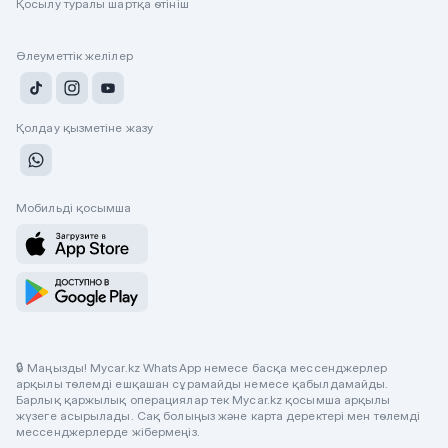
Қосылу туралы шартқа өтініш
Әлеуметтік желілер
Қолдау қызметіне жазу
Мобильді қосымша
🔒 Маңызды! Mycar.kz WhatsApp немесе басқа мессенджерлер
арқылы төлемді ешқашан сұрамайды немесе қабылдамайды.
Барлық қаржылық операциялар тек Mycar.kz қосымша арқылы
жүзеге асырылады. Сақ болыңыз және карта деректері мен төлемді
мессенджерлерде жібермеңіз.