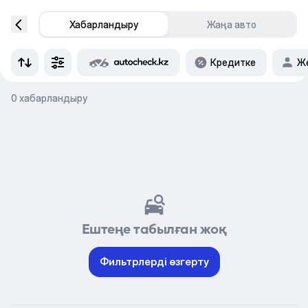
Хабарландыру
Жаңа авто
Кредитке
Же
0 хабарландыру
Ештеңе табылған жоқ
Фильтрлерді өзгерту