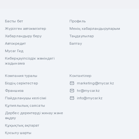
Басты бет
Профиль
Жүрілген автокөліктер
Менің хабарландыруларым
Хабарландыру беру
Таңдаулылар
Автокредит
Баптау
Mycar Гид
Киберқауіпсіздік жөніндегі
жадынама
Компания туралы
Контактілер
Біздің серіктестер
marketing@mycar.kz
Франшиза
hr@mycar.kz
Пайдаланушы келісімі
info@mycar.kz
Құпиялылық саясаты
Дербес деректерді жинау және
өңдеу
Құқықтық ақпарат
Қосылу шарты