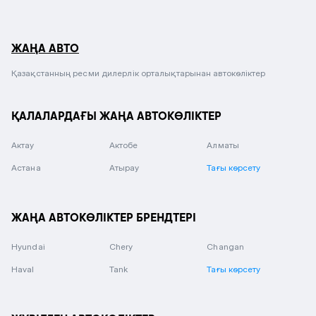
ЖАҢА АВТО
Қазақстанның ресми дилерлік орталықтарынан автокөліктер
ҚАЛАЛАРДАҒЫ ЖАҢА АВТОКӨЛІКТЕР
Актау
Актобе
Алматы
Астана
Атырау
Тағы көрсету
ЖАҢА АВТОКӨЛІКТЕР БРЕНДТЕРІ
Hyundai
Chery
Changan
Haval
Tank
Тағы көрсету