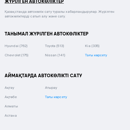
ЖҮРІЛГЕН АВТОКӨЛІКТЕР
Қазақстанда автокөлік сату туралы хабарландырулар. Жүрілген
автокөліктерді сатып алу және сату.
ТАНЫМАЛ ЖҮРІЛГЕН АВТОКӨЛІКТЕР
Hyundai
(762)
Toyota
(513)
Kia
(335)
Chevrolet
(175)
Nissan
(141)
Тағы көрсету
АЙМАҚТАРДА АВТОКӨЛІКТІ САТУ
Ақтау
Атырау
Ақтөбе
Тағы көрсету
Алматы
Астана