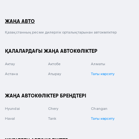
ЖАҢА АВТО
Қазақстанның ресми дилерлік орталықтарынан автокөліктер
ҚАЛАЛАРДАҒЫ ЖАҢА АВТОКӨЛІКТЕР
Актау
Актобе
Алматы
Астана
Атырау
Тағы көрсету
ЖАҢА АВТОКӨЛІКТЕР БРЕНДТЕРІ
Hyundai
Chery
Changan
Haval
Tank
Тағы көрсету