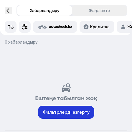
Хабарландыру
Жаңа авто
Кредитке
Же
0 хабарландыру
Ештеңе табылған жоқ
Фильтрлерді өзгерту