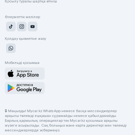
Қосылу туралы шартқа өтініш
Әлеуметтік желілер
Қолдау қызметіне жазу
Мобильді қосымша
🔒 Маңызды! Mycar.kz WhatsApp немесе басқа мессенджерлер
арқылы төлемді ешқашан сұрамайды немесе қабылдамайды.
Барлық қаржылық операциялар тек Mycar.kz қосымша арқылы
жүзеге асырылады. Сақ болыңыз және карта деректері мен төлемді
мессенджерлерде жібермеңіз.