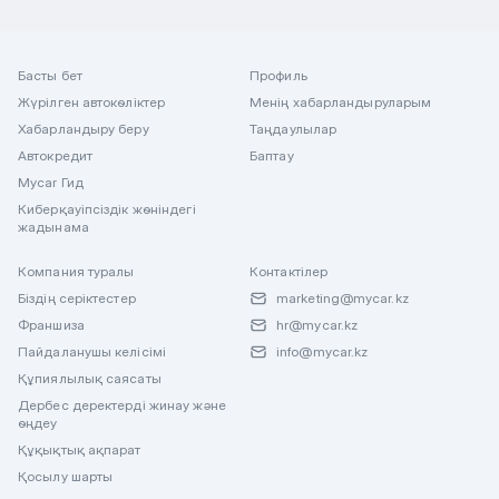
Басты бет
Профиль
Жүрілген автокөліктер
Менің хабарландыруларым
Хабарландыру беру
Таңдаулылар
Автокредит
Баптау
Mycar Гид
Киберқауіпсіздік жөніндегі
жадынама
Компания туралы
Контактілер
Біздің серіктестер
marketing@mycar.kz
Франшиза
hr@mycar.kz
Пайдаланушы келісімі
info@mycar.kz
Құпиялылық саясаты
Дербес деректерді жинау және
өңдеу
Құқықтық ақпарат
Қосылу шарты