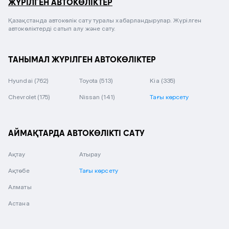
ЖҮРІЛГЕН АВТОКӨЛІКТЕР
Қазақстанда автокөлік сату туралы хабарландырулар. Жүрілген
автокөліктерді сатып алу және сату.
ТАНЫМАЛ ЖҮРІЛГЕН АВТОКӨЛІКТЕР
Hyundai
(762)
Toyota
(513)
Kia
(335)
Chevrolet
(175)
Nissan
(141)
Тағы көрсету
АЙМАҚТАРДА АВТОКӨЛІКТІ САТУ
Ақтау
Атырау
Ақтөбе
Тағы көрсету
Алматы
Астана