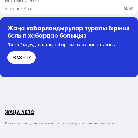
Isuzu MU-X 2020
Алматы
·
4 авг
80
Жаңа хабарландырулар туралы бірінші
болып хабардар болыңыз
"Isuzu " іздеуді сақтап, хабарламалар алып отырыңыз
ЖАЗЫЛУ
ЖАҢА АВТО
Қазақстанның ресми дилерлік орталықтарынан автокөліктер