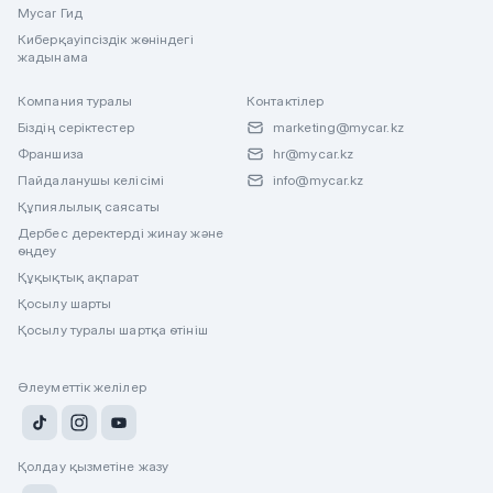
Mycar Гид
Киберқауіпсіздік жөніндегі
жадынама
Компания туралы
Контактілер
Біздің серіктестер
marketing@mycar.kz
Франшиза
hr@mycar.kz
Пайдаланушы келісімі
info@mycar.kz
Құпиялылық саясаты
Дербес деректерді жинау және
өңдеу
Құқықтық ақпарат
Қосылу шарты
Қосылу туралы шартқа өтініш
Әлеуметтік желілер
Қолдау қызметіне жазу