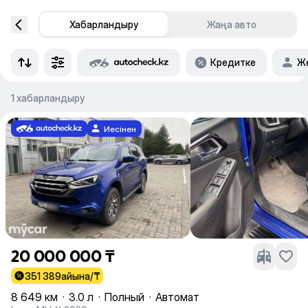
Хабарландыру
Жаңа авто
Кредитке
Же
1 хабарландыру
Иесінен
20 000 000 ₸
351 389
айына/₸
8 649 км
·
3.0 л
·
Полный
·
Автомат