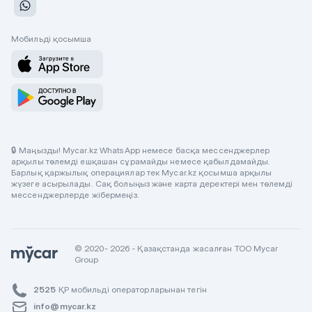
Мобильді қосымша
🔒 Маңызды! Mycar.kz WhatsApp немесе басқа мессенджерлер
арқылы төлемді ешқашан сұрамайды немесе қабылдамайды.
Барлық қаржылық операциялар тек Mycar.kz қосымша арқылы
жүзеге асырылады. Сақ болыңыз және карта деректері мен төлемді
мессенджерлерде жібермеңіз.
© 2020- 2026 - Қазақстанда жасалған ТОО Mycar
Group
2525
ҚР мобильді операторларынан тегін
info@mycar.kz