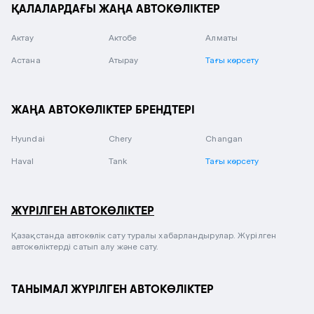
ҚАЛАЛАРДАҒЫ ЖАҢА АВТОКӨЛІКТЕР
Актау
Актобе
Алматы
Астана
Атырау
Тағы көрсету
ЖАҢА АВТОКӨЛІКТЕР БРЕНДТЕРІ
Hyundai
Chery
Changan
Haval
Tank
Тағы көрсету
ЖҮРІЛГЕН АВТОКӨЛІКТЕР
Қазақстанда автокөлік сату туралы хабарландырулар. Жүрілген
автокөліктерді сатып алу және сату.
ТАНЫМАЛ ЖҮРІЛГЕН АВТОКӨЛІКТЕР