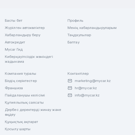
Басты бет
Профиль
Жүрілген автокөліктер
Менің хабарландыруларым
Хабарландыру беру
Таңдаулылар
Автокредит
Баптау
Mycar Гид
Киберқауіпсіздік жөніндегі
жадынама
Компания туралы
Контактілер
Біздің серіктестер
marketing@mycar.kz
Франшиза
hr@mycar.kz
Пайдаланушы келісімі
info@mycar.kz
Құпиялылық саясаты
Дербес деректерді жинау және
өңдеу
Құқықтық ақпарат
Қосылу шарты