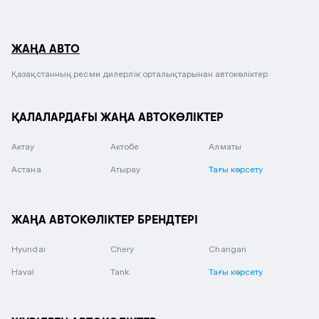
ЖАҢА АВТО
Қазақстанның ресми дилерлік орталықтарынан автокөліктер
ҚАЛАЛАРДАҒЫ ЖАҢА АВТОКӨЛІКТЕР
Актау
Актобе
Алматы
Астана
Атырау
Тағы көрсету
ЖАҢА АВТОКӨЛІКТЕР БРЕНДТЕРІ
Hyundai
Chery
Changan
Haval
Tank
Тағы көрсету