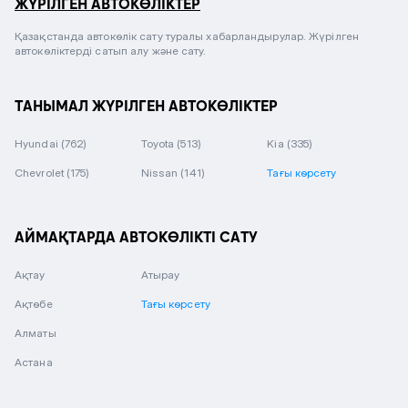
ЖҮРІЛГЕН АВТОКӨЛІКТЕР
Қазақстанда автокөлік сату туралы хабарландырулар. Жүрілген
автокөліктерді сатып алу және сату.
ТАНЫМАЛ ЖҮРІЛГЕН АВТОКӨЛІКТЕР
Hyundai
(762)
Toyota
(513)
Kia
(335)
Chevrolet
(175)
Nissan
(141)
Тағы көрсету
АЙМАҚТАРДА АВТОКӨЛІКТІ САТУ
Ақтау
Атырау
Ақтөбе
Тағы көрсету
Алматы
Астана