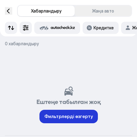
Хабарландыру
Жаңа авто
Кредитке
Же
0 хабарландыру
Ештеңе табылған жоқ
Фильтрлерді өзгерту