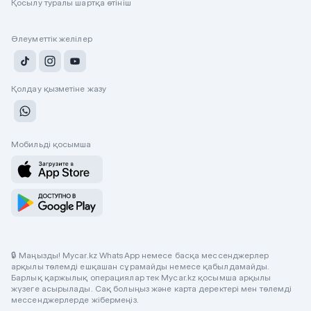
Қосылу туралы шартқа өтініш
Әлеуметтік желілер
Қолдау қызметіне жазу
Мобильді қосымша
🔒 Маңызды! Mycar.kz WhatsApp немесе басқа мессенджерлер
арқылы төлемді ешқашан сұрамайды немесе қабылдамайды.
Барлық қаржылық операциялар тек Mycar.kz қосымша арқылы
жүзеге асырылады. Сақ болыңыз және карта деректері мен төлемді
мессенджерлерде жібермеңіз.