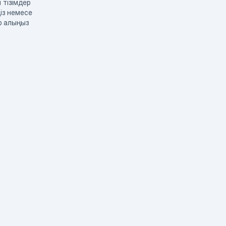
 тізімдер
із немесе
р алыңыз