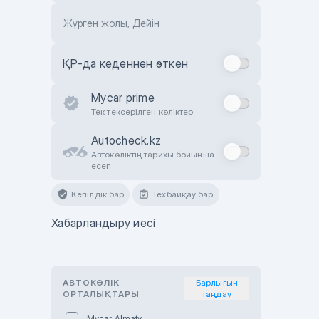
Жүрген жолы, Дейін
ҚР-да кеденнен өткен
Mycar prime
Тек тексерілген көліктер
Autocheck.kz
Автокөліктің тарихы бойынша
есеп
Кепілдік бар
Техбайқау бар
Хабарландыру иесі
АВТОКӨЛІК
Барлығын
ОРТАЛЫҚТАРЫ
таңдау
Mycar Almaty