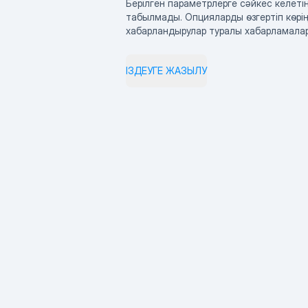
Берілген параметрлерге сәйкес келетін
табылмады. Опцияларды өзгертіп көрің
хабарландырулар туралы хабарламала
ІЗДЕУГЕ ЖАЗЫЛУ