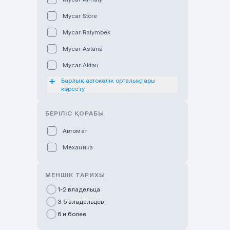
Mycar Store
Mycar Raiymbek
Mycar Astana
Mycar Aktau
Барлық автокөлік орталықтары
Mycar Uralsk
көрсету
Haval & Tank Kyzylorda
БЕРІЛІС ҚОРАБЫ
Haval & Tank Pavlodar
Bavaria Almaty
Автомат
Mycar Shymkent
Механика
Bavaria Astana
МЕНШІК ТАРИХЫ
GWM Nurly Zhol
1-2 владельца
Chery Astana
3-5 владельцев
Changan Auto Nurly Zhol
6 и более
Haval Atyrau