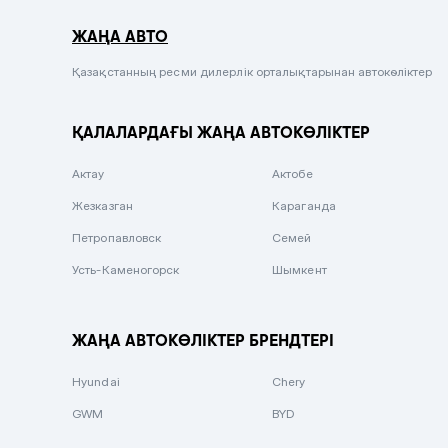
Серый металлик
ЖАҢА АВТО
Сиреневый металлик
Черный металлик
Қазақстанның ресми дилерлік орталықтарынан автокөліктер
Стальной
ҚАЛАЛАРДАҒЫ ЖАҢА АВТОКӨЛІКТЕР
Вишневый
Серебристый металлик
Актау
Актобе
Темно-коричневый
Жезказган
Караганда
Бело-Дымчатый
Петропавловск
Семей
Светло-зелёный металлик
Усть-Каменогорск
Шымкент
Бирюзовый
Темно-синий металлик
ЖАҢА АВТОКӨЛІКТЕР БРЕНДТЕРІ
Зеленый металлик
Hyundai
Chery
Комбинированный
GWM
BYD