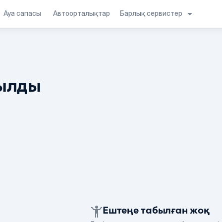
Барлық сервистер
Ауа сапасы
Автоорталықтар
ылды
Ештеңе табылған жоқ