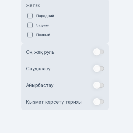
Розовый
ЖЕТЕК
Красный
Передний
Пурпурный
Задний
Коричневый
Полный
Голубой
Синий
Оң жақ руль
Фиолетовый
Зеленый
Саудаласу
Желтый
Айырбастау
Бежевый
Бордовый
Қызмет көрсету тарихы
Комбинированный
Бронзовый
Темно-синий