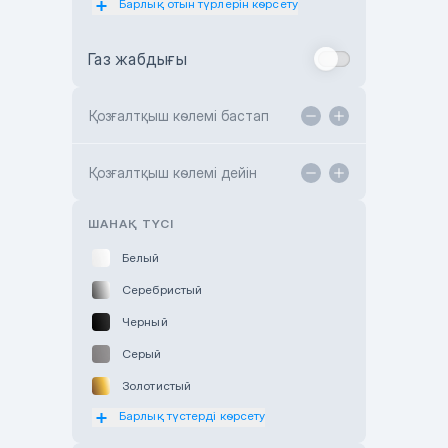
Барлық отын түрлерін көрсету
Toyota Almaty
Газ жабдығы
Toyota Astana
Toyota Kokshetau
Қозғалтқыш көлемі бастап
TANK Motors Karaganda
Hyundai ShymCity
Қозғалтқыш көлемі дейін
Toyota Shygys
ШАНАҚ ТҮСІ
Белый
Серебристый
Черный
Серый
Золотистый
Барлық түстерді көрсету
Оранжевый