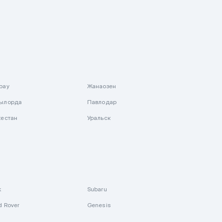
рау
Жанаозен
ылорда
Павлодар
кестан
Уральск
k
Subaru
d Rover
Genesis