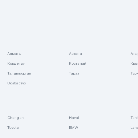
Алматы
Астана
Аты
Кокшетау
Костанай
Кыз
Талдыкорган
Тараз
Тур
Экибастуз
Changan
Haval
Tan
Toyota
BMW
Lan