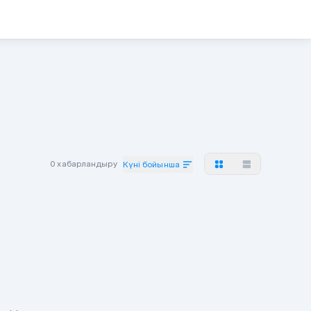
0 хабарландыру
Күні бойынша