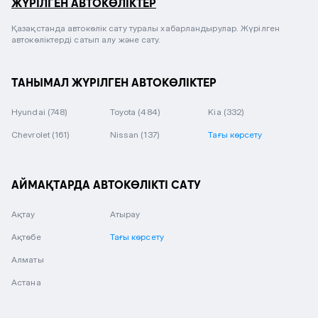
ЖҮРІЛГЕН АВТОКӨЛІКТЕР
Қазақстанда автокөлік сату туралы хабарландырулар. Жүрілген
автокөліктерді сатып алу және сату.
ТАНЫМАЛ ЖҮРІЛГЕН АВТОКӨЛІКТЕР
Hyundai
(748)
Toyota
(484)
Kia
(332)
Chevrolet
(161)
Nissan
(137)
Тағы көрсету
АЙМАҚТАРДА АВТОКӨЛІКТІ САТУ
Ақтау
Атырау
Ақтөбе
Тағы көрсету
Алматы
Астана