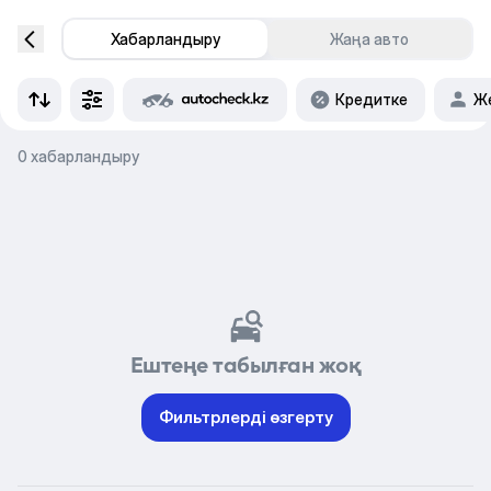
Хабарландыру
Жаңа авто
Кредитке
Же
0 хабарландыру
Ештеңе табылған жоқ
Фильтрлерді өзгерту