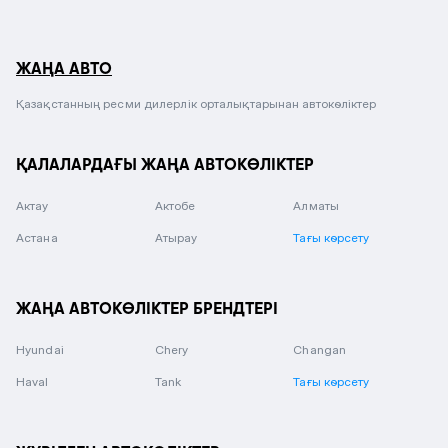
ЖАҢА АВТО
Қазақстанның ресми дилерлік орталықтарынан автокөліктер
ҚАЛАЛАРДАҒЫ ЖАҢА АВТОКӨЛІКТЕР
Актау
Актобе
Алматы
Астана
Атырау
Тағы көрсету
ЖАҢА АВТОКӨЛІКТЕР БРЕНДТЕРІ
Hyundai
Chery
Changan
Haval
Tank
Тағы көрсету