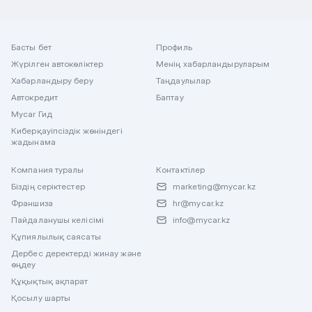
Басты бет
Профиль
Жүрілген автокөліктер
Менің хабарландыруларым
Хабарландыру беру
Таңдаулылар
Автокредит
Баптау
Mycar Гид
Киберқауіпсіздік жөніндегі
жадынама
Компания туралы
Контактілер
Біздің серіктестер
marketing@mycar.kz
Франшиза
hr@mycar.kz
Пайдаланушы келісімі
info@mycar.kz
Құпиялылық саясаты
Дербес деректерді жинау және
өңдеу
Құқықтық ақпарат
Қосылу шарты