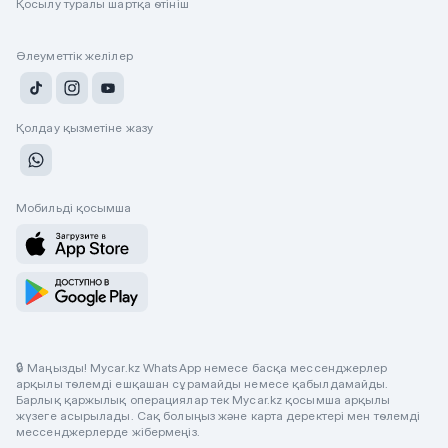
Қосылу туралы шартқа өтініш
Әлеуметтік желілер
Қолдау қызметіне жазу
Мобильді қосымша
🔒 Маңызды! Mycar.kz WhatsApp немесе басқа мессенджерлер
арқылы төлемді ешқашан сұрамайды немесе қабылдамайды.
Барлық қаржылық операциялар тек Mycar.kz қосымша арқылы
жүзеге асырылады. Сақ болыңыз және карта деректері мен төлемді
мессенджерлерде жібермеңіз.