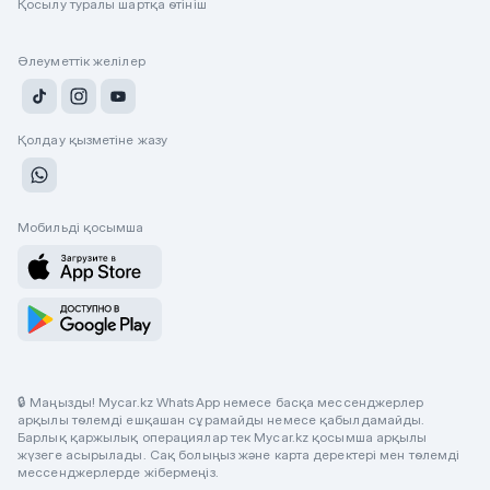
Қосылу туралы шартқа өтініш
Әлеуметтік желілер
Қолдау қызметіне жазу
Мобильді қосымша
🔒 Маңызды! Mycar.kz WhatsApp немесе басқа мессенджерлер
арқылы төлемді ешқашан сұрамайды немесе қабылдамайды.
Барлық қаржылық операциялар тек Mycar.kz қосымша арқылы
жүзеге асырылады. Сақ болыңыз және карта деректері мен төлемді
мессенджерлерде жібермеңіз.