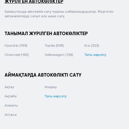
ЖҮРІЛГЕН АВТОКӨЛІКТЕР
Қазақстанда автокөлік сату туралы хабарландырулар. Жүрілген
автокөліктерді сатып алу және сату.
ТАНЫМАЛ ЖҮРІЛГЕН АВТОКӨЛІКТЕР
Hyundai
(746)
Toyota
(505)
Kia
(323)
Chevrolet
(162)
Volkswagen
(139)
Тағы көрсету
АЙМАҚТАРДА АВТОКӨЛІКТІ САТУ
Ақтау
Атырау
Ақтөбе
Тағы көрсету
Алматы
Астана