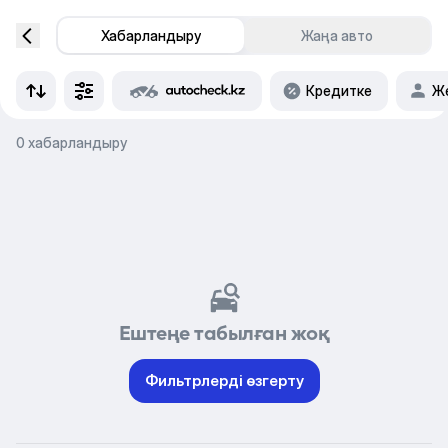
Хабарландыру
Жаңа авто
Кредитке
Же
0 хабарландыру
Ештеңе табылған жоқ
Фильтрлерді өзгерту