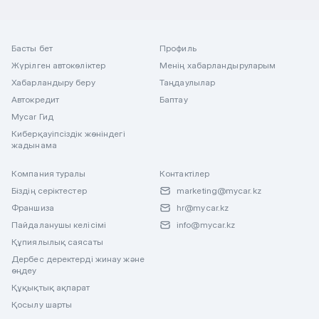
Басты бет
Профиль
Жүрілген автокөліктер
Менің хабарландыруларым
Хабарландыру беру
Таңдаулылар
Автокредит
Баптау
Mycar Гид
Киберқауіпсіздік жөніндегі
жадынама
Компания туралы
Контактілер
Біздің серіктестер
marketing@mycar.kz
Франшиза
hr@mycar.kz
Пайдаланушы келісімі
info@mycar.kz
Құпиялылық саясаты
Дербес деректерді жинау және
өңдеу
Құқықтық ақпарат
Қосылу шарты