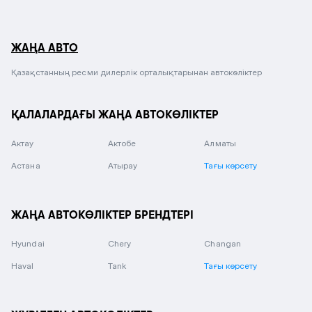
ЖАҢА АВТО
Қазақстанның ресми дилерлік орталықтарынан автокөліктер
ҚАЛАЛАРДАҒЫ ЖАҢА АВТОКӨЛІКТЕР
Актау
Актобе
Алматы
Астана
Атырау
Тағы көрсету
ЖАҢА АВТОКӨЛІКТЕР БРЕНДТЕРІ
Hyundai
Chery
Changan
Haval
Tank
Тағы көрсету