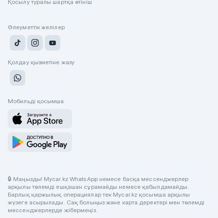
Қосылу туралы шартқа өтініш
Әлеуметтік желілер
Қолдау қызметіне жазу
Мобильді қосымша
🔒 Маңызды! Mycar.kz WhatsApp немесе басқа мессенджерлер
арқылы төлемді ешқашан сұрамайды немесе қабылдамайды.
Барлық қаржылық операциялар тек Mycar.kz қосымша арқылы
жүзеге асырылады. Сақ болыңыз және карта деректері мен төлемді
мессенджерлерде жібермеңіз.