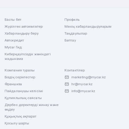
Басты бет
Профиль
Жүрілген автокөліктер
Менің хабарландыруларым
Хабарландыру беру
Таңдаулылар
Автокредит
Баптау
Mycar Гид
Киберқауіпсіздік жөніндегі
жадынама
Компания туралы
Контактілер
Біздің серіктестер
marketing@mycar.kz
Франшиза
hr@mycar.kz
Пайдаланушы келісімі
info@mycar.kz
Құпиялылық саясаты
Дербес деректерді жинау және
өңдеу
Құқықтық ақпарат
Қосылу шарты