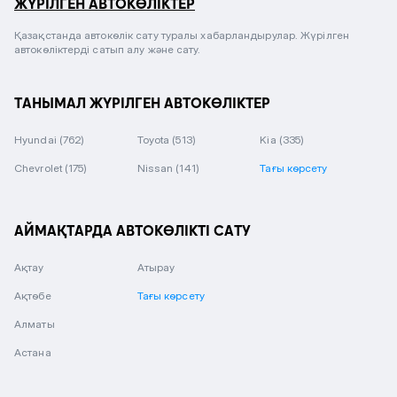
ЖҮРІЛГЕН АВТОКӨЛІКТЕР
Қазақстанда автокөлік сату туралы хабарландырулар. Жүрілген
автокөліктерді сатып алу және сату.
ТАНЫМАЛ ЖҮРІЛГЕН АВТОКӨЛІКТЕР
Hyundai
(762)
Toyota
(513)
Kia
(335)
Chevrolet
(175)
Nissan
(141)
Тағы көрсету
АЙМАҚТАРДА АВТОКӨЛІКТІ САТУ
Ақтау
Атырау
Ақтөбе
Тағы көрсету
Алматы
Астана