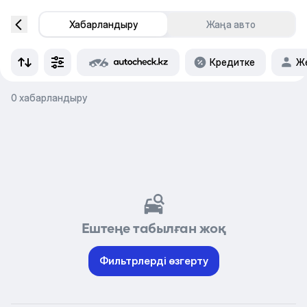
Хабарландыру
Жаңа авто
Кредитке
Же
0 хабарландыру
Ештеңе табылған жоқ
Фильтрлерді өзгерту