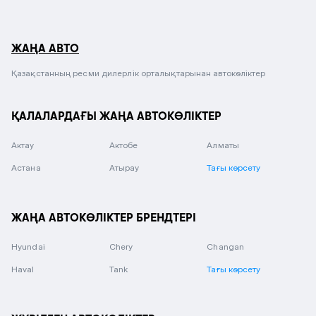
ЖАҢА АВТО
Қазақстанның ресми дилерлік орталықтарынан автокөліктер
ҚАЛАЛАРДАҒЫ ЖАҢА АВТОКӨЛІКТЕР
Актау
Актобе
Алматы
Астана
Атырау
Тағы көрсету
ЖАҢА АВТОКӨЛІКТЕР БРЕНДТЕРІ
Hyundai
Chery
Changan
Haval
Tank
Тағы көрсету