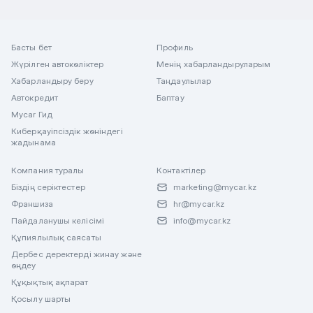
Басты бет
Профиль
Жүрілген автокөліктер
Менің хабарландыруларым
Хабарландыру беру
Таңдаулылар
Автокредит
Баптау
Mycar Гид
Киберқауіпсіздік жөніндегі
жадынама
Компания туралы
Контактілер
Біздің серіктестер
marketing@mycar.kz
Франшиза
hr@mycar.kz
Пайдаланушы келісімі
info@mycar.kz
Құпиялылық саясаты
Дербес деректерді жинау және
өңдеу
Құқықтық ақпарат
Қосылу шарты