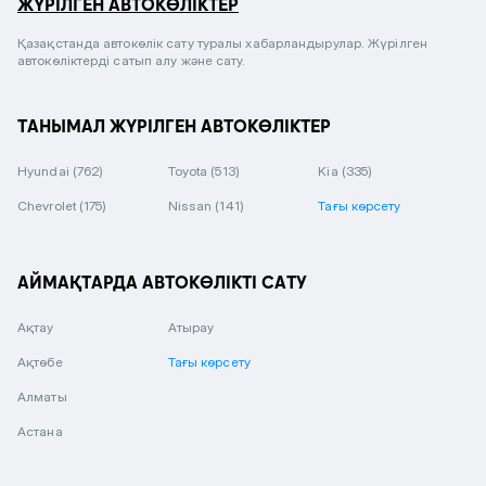
ЖҮРІЛГЕН АВТОКӨЛІКТЕР
Қазақстанда автокөлік сату туралы хабарландырулар. Жүрілген
автокөліктерді сатып алу және сату.
ТАНЫМАЛ ЖҮРІЛГЕН АВТОКӨЛІКТЕР
Hyundai
(762)
Toyota
(513)
Kia
(335)
Chevrolet
(175)
Nissan
(141)
Тағы көрсету
АЙМАҚТАРДА АВТОКӨЛІКТІ САТУ
Ақтау
Атырау
Ақтөбе
Тағы көрсету
Алматы
Астана