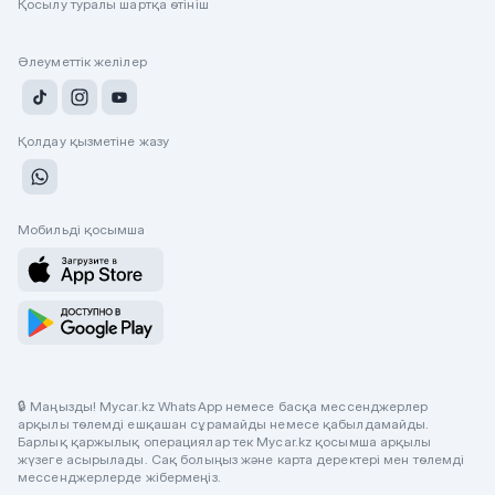
Қосылу туралы шартқа өтініш
Әлеуметтік желілер
Қолдау қызметіне жазу
Мобильді қосымша
🔒 Маңызды! Mycar.kz WhatsApp немесе басқа мессенджерлер
арқылы төлемді ешқашан сұрамайды немесе қабылдамайды.
Барлық қаржылық операциялар тек Mycar.kz қосымша арқылы
жүзеге асырылады. Сақ болыңыз және карта деректері мен төлемді
мессенджерлерде жібермеңіз.