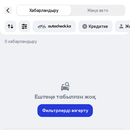
Хабарландыру
Жаңа авто
Кредитке
Же
0 хабарландыру
Ештеңе табылған жоқ
Фильтрлерді өзгерту