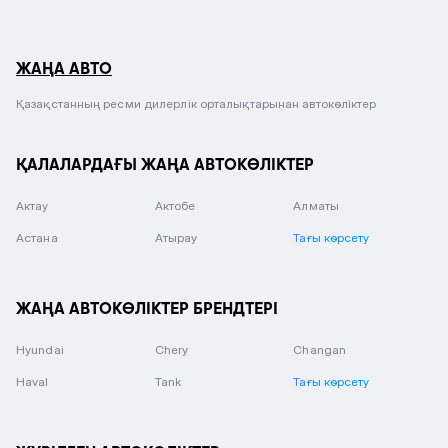
ЖАҢА АВТО
Қазақстанның ресми дилерлік орталықтарынан автокөліктер
ҚАЛАЛАРДАҒЫ ЖАҢА АВТОКӨЛІКТЕР
Актау
Актобе
Алматы
Астана
Атырау
Тағы көрсету
ЖАҢА АВТОКӨЛІКТЕР БРЕНДТЕРІ
Hyundai
Chery
Changan
Haval
Tank
Тағы көрсету