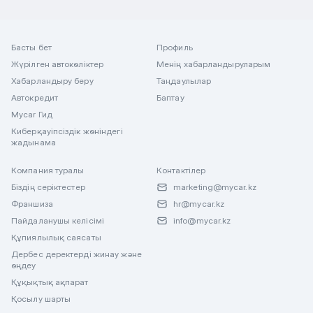
Басты бет
Профиль
Жүрілген автокөліктер
Менің хабарландыруларым
Хабарландыру беру
Таңдаулылар
Автокредит
Баптау
Mycar Гид
Киберқауіпсіздік жөніндегі
жадынама
Компания туралы
Контактілер
Біздің серіктестер
marketing@mycar.kz
Франшиза
hr@mycar.kz
Пайдаланушы келісімі
info@mycar.kz
Құпиялылық саясаты
Дербес деректерді жинау және
өңдеу
Құқықтық ақпарат
Қосылу шарты