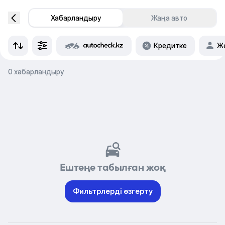
Хабарландыру
Жаңа авто
Кредитке
Же
0 хабарландыру
Ештеңе табылған жоқ
Фильтрлерді өзгерту