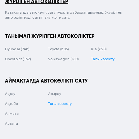
ЖҮРІЛГЕН АВТОКӨЛІКТЕР
Қазақстанда автокөлік сату туралы хабарландырулар. Жүрілген
автокөліктерді сатып алу және сату.
ТАНЫМАЛ ЖҮРІЛГЕН АВТОКӨЛІКТЕР
Hyundai
(746)
Toyota
(505)
Kia
(323)
Chevrolet
(162)
Volkswagen
(139)
Тағы көрсету
АЙМАҚТАРДА АВТОКӨЛІКТІ САТУ
Ақтау
Атырау
Ақтөбе
Тағы көрсету
Алматы
Астана