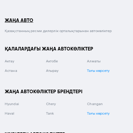
ЖАҢА АВТО
Қазақстанның ресми дилерлік орталықтарынан автокөліктер
ҚАЛАЛАРДАҒЫ ЖАҢА АВТОКӨЛІКТЕР
Актау
Актобе
Алматы
Астана
Атырау
Тағы көрсету
ЖАҢА АВТОКӨЛІКТЕР БРЕНДТЕРІ
Hyundai
Chery
Changan
Haval
Tank
Тағы көрсету