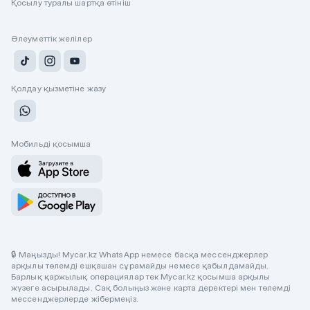
Қосылу туралы шартқа өтініш
Әлеуметтік желілер
Қолдау қызметіне жазу
Мобильді қосымша
🔒 Маңызды! Mycar.kz WhatsApp немесе басқа мессенджерлер
арқылы төлемді ешқашан сұрамайды немесе қабылдамайды.
Барлық қаржылық операциялар тек Mycar.kz қосымша арқылы
жүзеге асырылады. Сақ болыңыз және карта деректері мен төлемді
мессенджерлерде жібермеңіз.