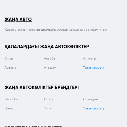
ЖАҢА АВТО
Қазақстанның ресми дилерлік орталықтарынан автокөліктер
ҚАЛАЛАРДАҒЫ ЖАҢА АВТОКӨЛІКТЕР
Актау
Актобе
Алматы
Астана
Атырау
Тағы көрсету
ЖАҢА АВТОКӨЛІКТЕР БРЕНДТЕРІ
Hyundai
Chery
Changan
Haval
Tank
Тағы көрсету