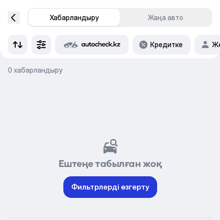
Хабарландыру
Жаңа авто
Кредитке
Же
0 хабарландыру
Ештеңе табылған жоқ
Фильтрлерді өзгерту