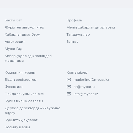
Басты бет
Профиль
Жүрілген автокөліктер
Менің хабарландыруларым
Хабарландыру беру
Таңдаулылар
Автокредит
Баптау
Mycar Гид
Киберқауіпсіздік жөніндегі
жадынама
Компания туралы
Контактілер
Біздің серіктестер
marketing@mycar.kz
Франшиза
hr@mycar.kz
Пайдаланушы келісімі
info@mycar.kz
Құпиялылық саясаты
Дербес деректерді жинау және
өңдеу
Құқықтық ақпарат
Қосылу шарты