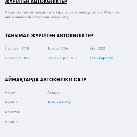
ЖҮРІЛГЕН АВТОКӨЛІКТЕР
Қазақстанда автокөлік сату туралы хабарландырулар. Жүрілген
автокөліктерді сатып алу және сату.
ТАНЫМАЛ ЖҮРІЛГЕН АВТОКӨЛІКТЕР
Hyundai
(746)
Toyota
(505)
Kia
(323)
Chevrolet
(162)
Volkswagen
(139)
Тағы көрсету
АЙМАҚТАРДА АВТОКӨЛІКТІ САТУ
Ақтау
Атырау
Ақтөбе
Тағы көрсету
Алматы
Астана