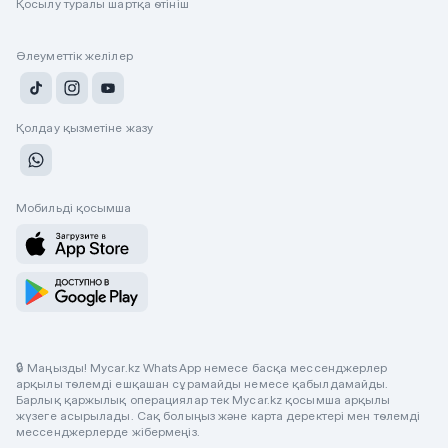
Қосылу туралы шартқа өтініш
Әлеуметтік желілер
Қолдау қызметіне жазу
Мобильді қосымша
🔒 Маңызды! Mycar.kz WhatsApp немесе басқа мессенджерлер
арқылы төлемді ешқашан сұрамайды немесе қабылдамайды.
Барлық қаржылық операциялар тек Mycar.kz қосымша арқылы
жүзеге асырылады. Сақ болыңыз және карта деректері мен төлемді
мессенджерлерде жібермеңіз.