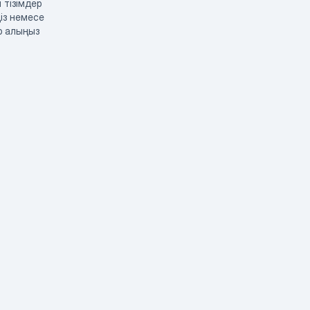
 тізімдер
із немесе
р алыңыз