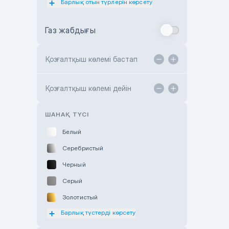
Барлық отын түрлерін көрсету
Toyota Almaty
Газ жабдығы
Toyota Astana
Toyota Kokshetau
Қозғалтқыш көлемі бастап
TANK Motors Karaganda
Hyundai ShymCity
Қозғалтқыш көлемі дейін
Toyota Shygys
ШАНАҚ ТҮСІ
Белый
Серебристый
Черный
Серый
Золотистый
Барлық түстерді көрсету
Оранжевый