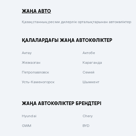
Серый металлик
ЖАҢА АВТО
Сиреневый металлик
Черный металлик
Қазақстанның ресми дилерлік орталықтарынан автокөліктер
Стальной
ҚАЛАЛАРДАҒЫ ЖАҢА АВТОКӨЛІКТЕР
Вишневый
Серебристый металлик
Актау
Актобе
Темно-коричневый
Жезказган
Караганда
Бело-Дымчатый
Петропавловск
Семей
Светло-зелёный металлик
Усть-Каменогорск
Шымкент
Бирюзовый
Темно-синий металлик
ЖАҢА АВТОКӨЛІКТЕР БРЕНДТЕРІ
Зеленый металлик
Hyundai
Chery
Комбинированный
GWM
BYD