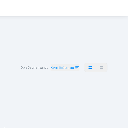
0 хабарландыру
Күні бойынша