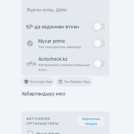
Жүрген жолы, Дейін
ҚР-да кеденнен өткен
Mycar prime
Тек тексерілген көліктер
Autocheck.kz
Автокөліктің тарихы бойынша
есеп
Кепілдік бар
Техбайқау бар
Хабарландыру иесі
АВТОКӨЛІК
Барлығын
ОРТАЛЫҚТАРЫ
таңдау
Mycar Almaty