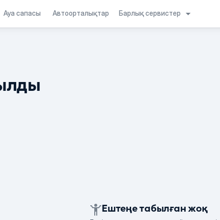
Барлық сервистер
Ауа сапасы
Автоорталықтар
ылды
Ештеңе табылған жоқ