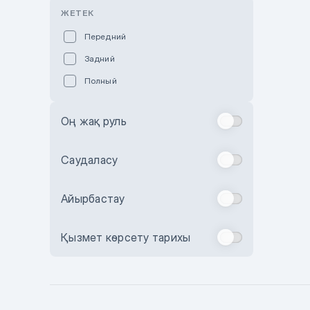
Розовый
ЖЕТЕК
Красный
Передний
Пурпурный
Задний
Коричневый
Полный
Голубой
Синий
Оң жақ руль
Фиолетовый
Зеленый
Саудаласу
Желтый
Айырбастау
Бежевый
Бордовый
Қызмет көрсету тарихы
Комбинированный
Бронзовый
Темно-синий