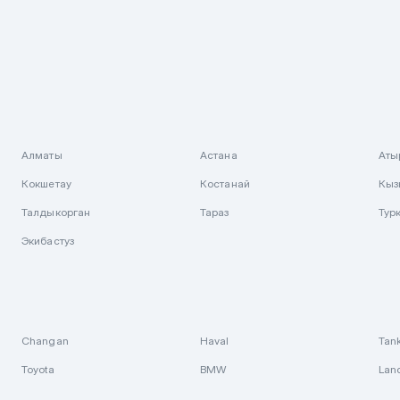
Алматы
Астана
Аты
Кокшетау
Костанай
Кыз
Талдыкорган
Тараз
Тур
Экибастуз
Changan
Haval
Tan
Toyota
BMW
Lan