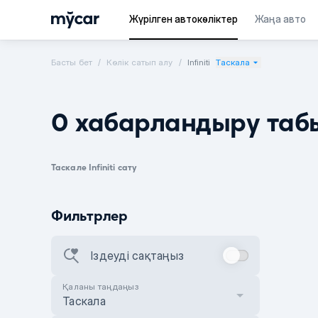
Жүрілген автокөліктер
Жаңа авто
Басты бет
Көлік сатып алу
Infiniti
Таскала
0 хабарландыру таб
Таскале Infiniti сату
Фильтрлер
Іздеуді сақтаңыз
Қаланы таңдаңыз
Таскала