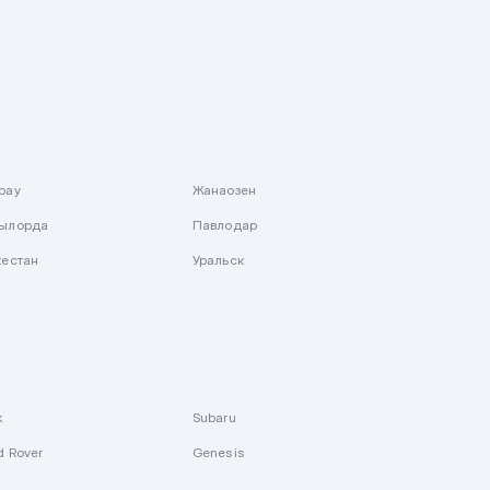
рау
Жанаозен
ылорда
Павлодар
кестан
Уральск
k
Subaru
d Rover
Genesis