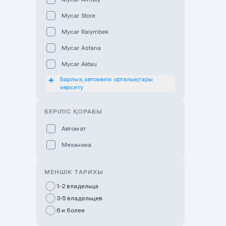
Mycar Store
Mycar Raiymbek
Mycar Astana
Mycar Aktau
Барлық автокөлік орталықтары
Mycar Uralsk
көрсету
Haval & Tank Kyzylorda
БЕРІЛІС ҚОРАБЫ
Haval & Tank Pavlodar
Bavaria Almaty
Автомат
Mycar Shymkent
Механика
Bavaria Astana
МЕНШІК ТАРИХЫ
GWM Nurly Zhol
1-2 владельца
Chery Astana
3-5 владельцев
Changan Auto Nurly Zhol
6 и более
Haval Atyrau