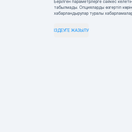
Берілген параметрлерге сәйкес келетін
табылмады. Опцияларды өзгертіп көрің
хабарландырулар туралы хабарламала
ІЗДЕУГЕ ЖАЗЫЛУ