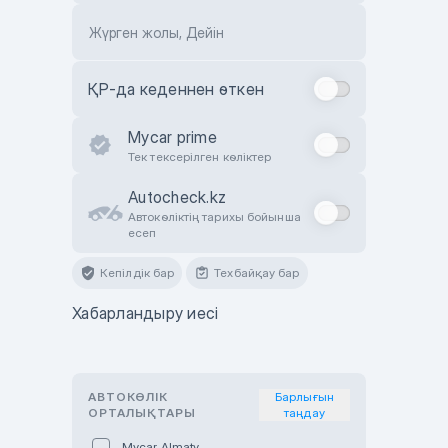
Жүрген жолы, Дейін
ҚР-да кеденнен өткен
Mycar prime
Тек тексерілген көліктер
Autocheck.kz
Автокөліктің тарихы бойынша
есеп
Кепілдік бар
Техбайқау бар
Хабарландыру иесі
АВТОКӨЛІК
Барлығын
ОРТАЛЫҚТАРЫ
таңдау
Mycar Almaty