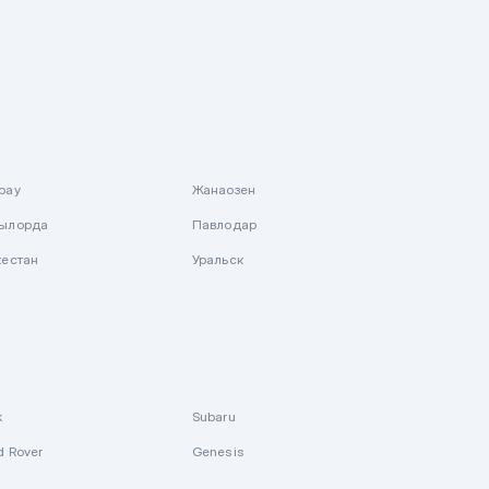
рау
Жанаозен
ылорда
Павлодар
кестан
Уральск
k
Subaru
d Rover
Genesis