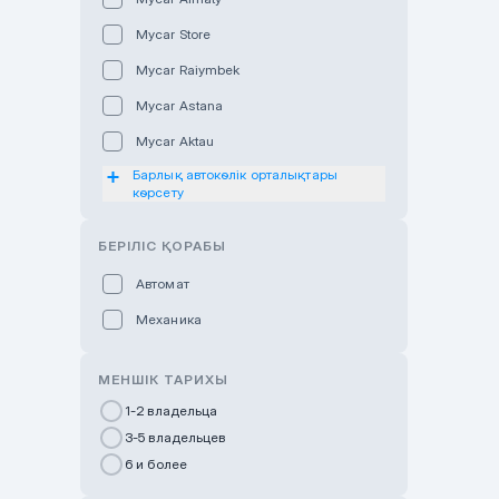
Mycar Store
Mycar Raiymbek
Mycar Astana
Mycar Aktau
Барлық автокөлік орталықтары
Mycar Uralsk
көрсету
Haval & Tank Kyzylorda
БЕРІЛІС ҚОРАБЫ
Haval & Tank Pavlodar
Bavaria Almaty
Автомат
Mycar Shymkent
Механика
Bavaria Astana
МЕНШІК ТАРИХЫ
GWM Nurly Zhol
1-2 владельца
Chery Astana
3-5 владельцев
Changan Auto Nurly Zhol
6 и более
Haval Atyrau