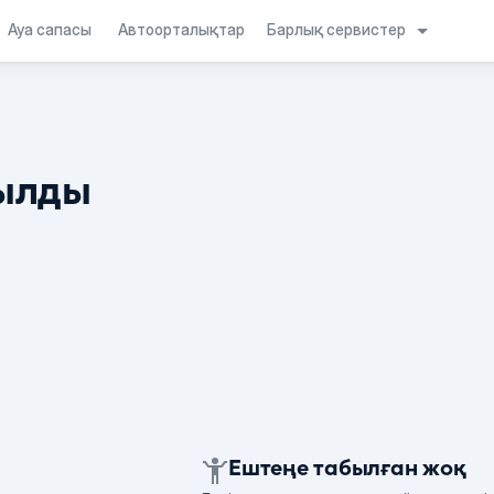
Барлық сервистер
Ауа сапасы
Автоорталықтар
ылды
Ештеңе табылған жоқ