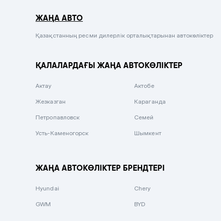
Серый металлик
ЖАҢА АВТО
Сиреневый металлик
Черный металлик
Қазақстанның ресми дилерлік орталықтарынан автокөліктер
Стальной
ҚАЛАЛАРДАҒЫ ЖАҢА АВТОКӨЛІКТЕР
Вишневый
Серебристый металлик
Актау
Актобе
Темно-коричневый
Жезказган
Караганда
Бело-Дымчатый
Петропавловск
Семей
Светло-зелёный металлик
Усть-Каменогорск
Шымкент
Бирюзовый
Темно-синий металлик
ЖАҢА АВТОКӨЛІКТЕР БРЕНДТЕРІ
Зеленый металлик
Hyundai
Chery
Комбинированный
GWM
BYD