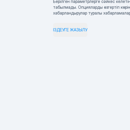
Берілген параметрлерге сәйкес келетін
табылмады. Опцияларды өзгертіп көрің
хабарландырулар туралы хабарламала
ІЗДЕУГЕ ЖАЗЫЛУ