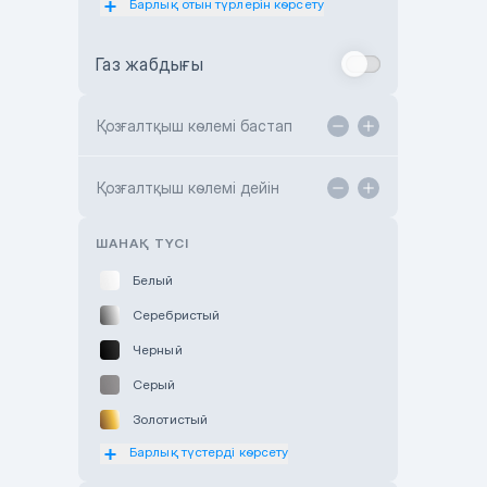
Барлық отын түрлерін көрсету
Toyota Almaty
Газ жабдығы
Toyota Astana
Toyota Kokshetau
Қозғалтқыш көлемі бастап
TANK Motors Karaganda
Hyundai ShymCity
Қозғалтқыш көлемі дейін
Toyota Shygys
ШАНАҚ ТҮСІ
Белый
Серебристый
Черный
Серый
Золотистый
Барлық түстерді көрсету
Оранжевый