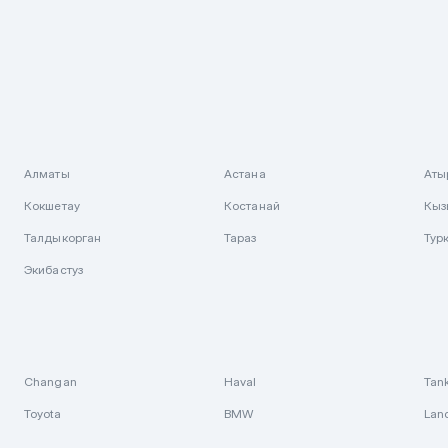
Алматы
Астана
Аты
Кокшетау
Костанай
Кыз
Талдыкорган
Тараз
Тур
Экибастуз
Changan
Haval
Tan
Toyota
BMW
Lan