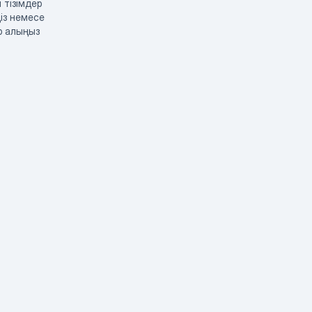
 тізімдер
із немесе
р алыңыз