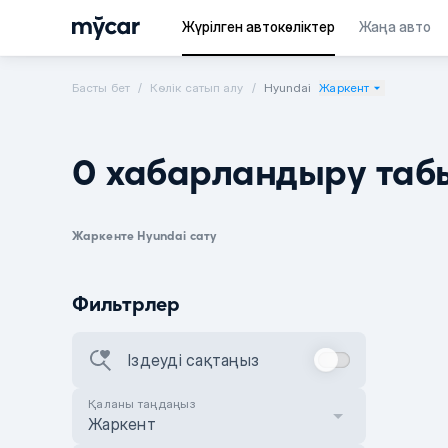
Жүрілген автокөліктер
Жаңа авто
Басты бет
Көлік сатып алу
Hyundai
Жаркент
0 хабарландыру таб
Жаркенте Hyundai сату
Фильтрлер
Іздеуді сақтаңыз
Қаланы таңдаңыз
Жаркент