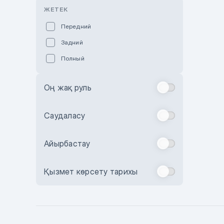
Розовый
ЖЕТЕК
Красный
Передний
Пурпурный
Задний
Коричневый
Полный
Голубой
Синий
Оң жақ руль
Фиолетовый
Зеленый
Саудаласу
Желтый
Айырбастау
Бежевый
Бордовый
Қызмет көрсету тарихы
Комбинированный
Бронзовый
Темно-синий