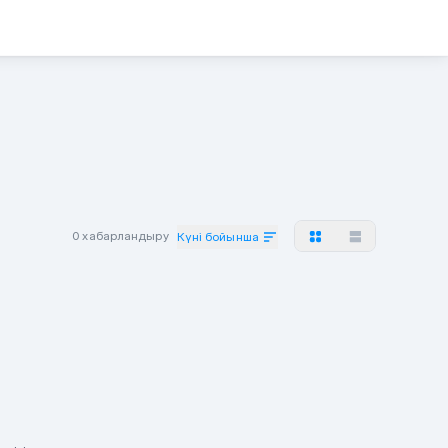
0 хабарландыру
Күні бойынша