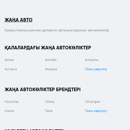
ЖАҢА АВТО
Қазақстанның ресми дилерлік орталықтарынан автокөліктер
ҚАЛАЛАРДАҒЫ ЖАҢА АВТОКӨЛІКТЕР
Актау
Актобе
Алматы
Астана
Атырау
Тағы көрсету
ЖАҢА АВТОКӨЛІКТЕР БРЕНДТЕРІ
Hyundai
Chery
Changan
Haval
Tank
Тағы көрсету