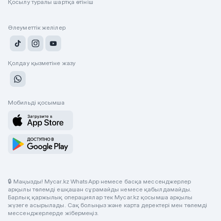
Қосылу туралы шартқа өтініш
Әлеуметтік желілер
Қолдау қызметіне жазу
Мобильді қосымша
🔒 Маңызды! Mycar.kz WhatsApp немесе басқа мессенджерлер
арқылы төлемді ешқашан сұрамайды немесе қабылдамайды.
Барлық қаржылық операциялар тек Mycar.kz қосымша арқылы
жүзеге асырылады. Сақ болыңыз және карта деректері мен төлемді
мессенджерлерде жібермеңіз.