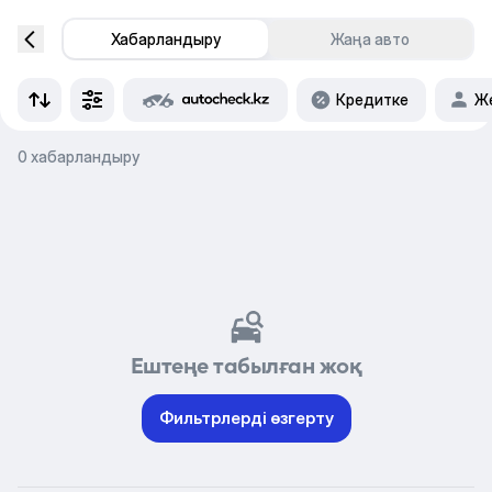
Хабарландыру
Жаңа авто
Кредитке
Же
0 хабарландыру
Ештеңе табылған жоқ
Фильтрлерді өзгерту