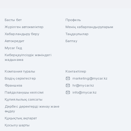
Басты бет
Профиль
Жүрілген автокөліктер
Менің хабарландыруларым
Хабарландыру беру
Таңдаулылар
Автокредит
Баптау
Mycar Гид
Киберқауіпсіздік жөніндегі
жадынама
Компания туралы
Контактілер
Біздің серіктестер
marketing@mycar.kz
Франшиза
hr@mycar.kz
Пайдаланушы келісімі
info@mycar.kz
Құпиялылық саясаты
Дербес деректерді жинау және
өңдеу
Құқықтық ақпарат
Қосылу шарты