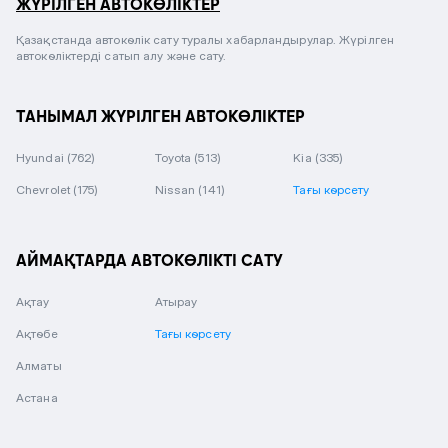
ЖҮРІЛГЕН АВТОКӨЛІКТЕР
Қазақстанда автокөлік сату туралы хабарландырулар. Жүрілген
автокөліктерді сатып алу және сату.
ТАНЫМАЛ ЖҮРІЛГЕН АВТОКӨЛІКТЕР
Hyundai
(762)
Toyota
(513)
Kia
(335)
Chevrolet
(175)
Nissan
(141)
Тағы көрсету
АЙМАҚТАРДА АВТОКӨЛІКТІ САТУ
Ақтау
Атырау
Ақтөбе
Тағы көрсету
Алматы
Астана