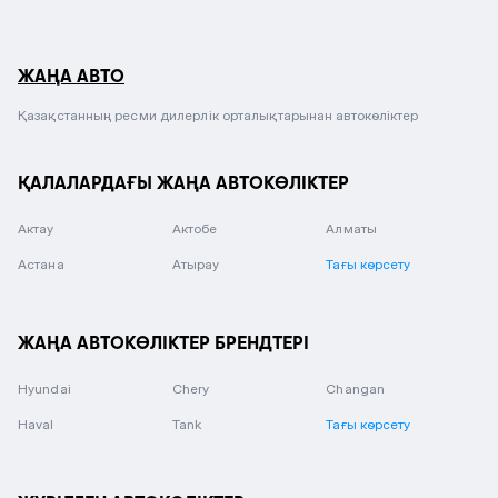
ЖАҢА АВТО
Қазақстанның ресми дилерлік орталықтарынан автокөліктер
ҚАЛАЛАРДАҒЫ ЖАҢА АВТОКӨЛІКТЕР
Актау
Актобе
Алматы
Астана
Атырау
Тағы көрсету
ЖАҢА АВТОКӨЛІКТЕР БРЕНДТЕРІ
Hyundai
Chery
Changan
Haval
Tank
Тағы көрсету