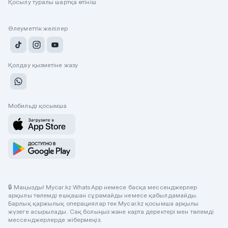
Қосылу туралы шартқа өтініш
Әлеуметтік желілер
Қолдау қызметіне жазу
Мобильді қосымша
🔒 Маңызды! Mycar.kz WhatsApp немесе басқа мессенджерлер
арқылы төлемді ешқашан сұрамайды немесе қабылдамайды.
Барлық қаржылық операциялар тек Mycar.kz қосымша арқылы
жүзеге асырылады. Сақ болыңыз және карта деректері мен төлемді
мессенджерлерде жібермеңіз.