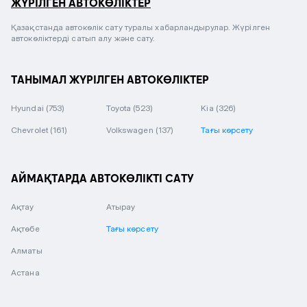
ЖҮРІЛГЕН АВТОКӨЛІКТЕР
Қазақстанда автокөлік сату туралы хабарландырулар. Жүрілген
автокөліктерді сатып алу және сату.
ТАНЫМАЛ ЖҮРІЛГЕН АВТОКӨЛІКТЕР
Hyundai
(753)
Toyota
(523)
Kia
(326)
Chevrolet
(161)
Volkswagen
(137)
Тағы көрсету
АЙМАҚТАРДА АВТОКӨЛІКТІ САТУ
Ақтау
Атырау
Ақтөбе
Тағы көрсету
Алматы
Астана