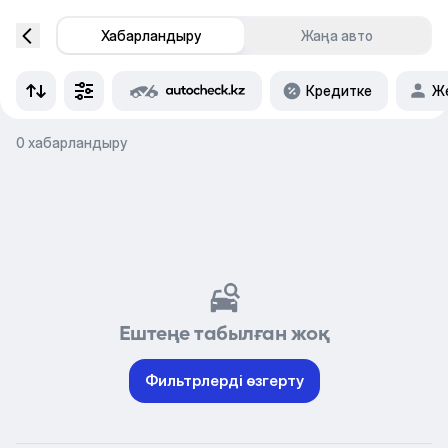
Хабарландыру
Жаңа авто
Кредитке
Же
0 хабарландыру
Ештеңе табылған жоқ
Фильтрлерді өзгерту