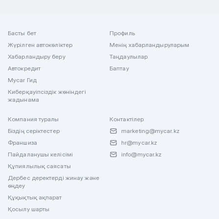
Басты бет
Профиль
Жүрілген автокөліктер
Менің хабарландыруларым
Хабарландыру беру
Таңдаулылар
Автокредит
Баптау
Mycar Гид
Киберқауіпсіздік жөніндегі
жадынама
Компания туралы
Контактілер
Біздің серіктестер
marketing@mycar.kz
Франшиза
hr@mycar.kz
Пайдаланушы келісімі
info@mycar.kz
Құпиялылық саясаты
Дербес деректерді жинау және
өңдеу
Құқықтық ақпарат
Қосылу шарты