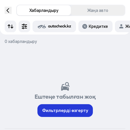
Хабарландыру
Жаңа авто
Кредитке
Же
0 хабарландыру
Ештеңе табылған жоқ
Фильтрлерді өзгерту