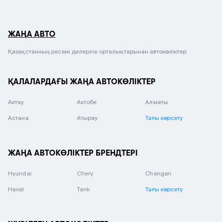
ЖАҢА АВТО
Қазақстанның ресми дилерлік орталықтарынан автокөліктер
ҚАЛАЛАРДАҒЫ ЖАҢА АВТОКӨЛІКТЕР
Актау
Актобе
Алматы
Астана
Атырау
Тағы көрсету
ЖАҢА АВТОКӨЛІКТЕР БРЕНДТЕРІ
Hyundai
Chery
Changan
Haval
Tank
Тағы көрсету