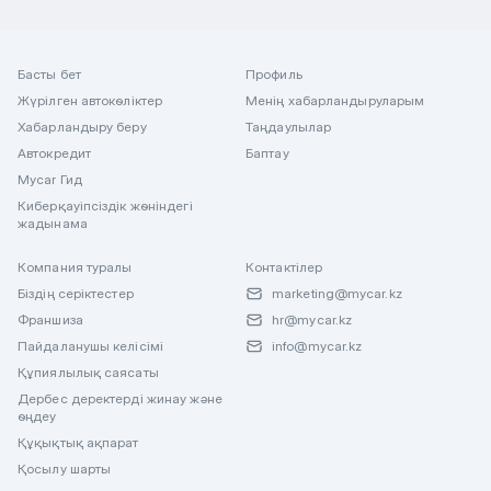
Басты бет
Профиль
Жүрілген автокөліктер
Менің хабарландыруларым
Хабарландыру беру
Таңдаулылар
Автокредит
Баптау
Mycar Гид
Киберқауіпсіздік жөніндегі
жадынама
Компания туралы
Контактілер
Біздің серіктестер
marketing@mycar.kz
Франшиза
hr@mycar.kz
Пайдаланушы келісімі
info@mycar.kz
Құпиялылық саясаты
Дербес деректерді жинау және
өңдеу
Құқықтық ақпарат
Қосылу шарты