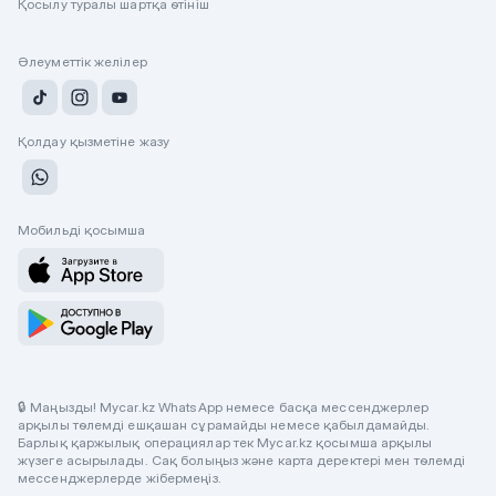
Қосылу туралы шартқа өтініш
Әлеуметтік желілер
Қолдау қызметіне жазу
Мобильді қосымша
🔒 Маңызды! Mycar.kz WhatsApp немесе басқа мессенджерлер
арқылы төлемді ешқашан сұрамайды немесе қабылдамайды.
Барлық қаржылық операциялар тек Mycar.kz қосымша арқылы
жүзеге асырылады. Сақ болыңыз және карта деректері мен төлемді
мессенджерлерде жібермеңіз.