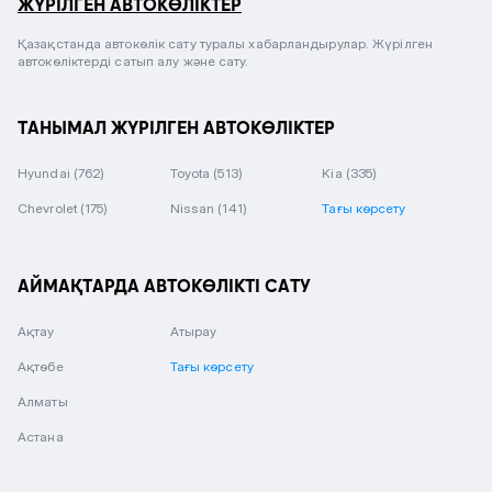
ЖҮРІЛГЕН АВТОКӨЛІКТЕР
Қазақстанда автокөлік сату туралы хабарландырулар. Жүрілген
автокөліктерді сатып алу және сату.
ТАНЫМАЛ ЖҮРІЛГЕН АВТОКӨЛІКТЕР
Hyundai
(762)
Toyota
(513)
Kia
(335)
Chevrolet
(175)
Nissan
(141)
Тағы көрсету
АЙМАҚТАРДА АВТОКӨЛІКТІ САТУ
Ақтау
Атырау
Ақтөбе
Тағы көрсету
Алматы
Астана