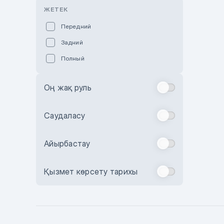
Розовый
ЖЕТЕК
Красный
Передний
Пурпурный
Задний
Коричневый
Полный
Голубой
Синий
Оң жақ руль
Фиолетовый
Зеленый
Саудаласу
Желтый
Айырбастау
Бежевый
Бордовый
Қызмет көрсету тарихы
Комбинированный
Бронзовый
Темно-синий