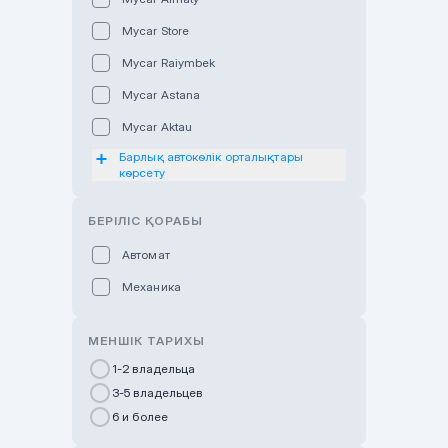
Mycar Store
Mycar Raiymbek
Mycar Astana
Mycar Aktau
Барлық автокөлік орталықтары
Mycar Uralsk
көрсету
Haval & Tank Kyzylorda
БЕРІЛІС ҚОРАБЫ
Haval & Tank Pavlodar
Bavaria Almaty
Автомат
Mycar Shymkent
Механика
Bavaria Astana
МЕНШІК ТАРИХЫ
GWM Nurly Zhol
1-2 владельца
Chery Astana
3-5 владельцев
Changan Auto Nurly Zhol
6 и более
Haval Atyrau