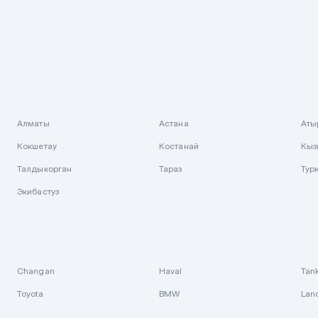
Алматы
Астана
Аты
Кокшетау
Костанай
Кыз
Талдыкорган
Тараз
Тур
Экибастуз
Changan
Haval
Tan
Toyota
BMW
Lan