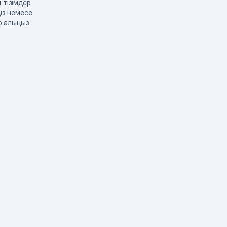
 тізімдер
із немесе
р алыңыз