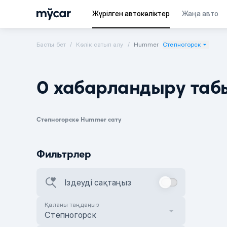
Жүрілген автокөліктер
Жаңа авто
Басты бет
Көлік сатып алу
Hummer
Степногорск
0 хабарландыру таб
Степногорске Hummer сату
Фильтрлер
Іздеуді сақтаңыз
Қаланы таңдаңыз
Степногорск