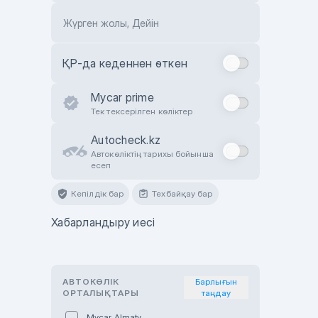
Жүрген жолы, Дейін
ҚР-да кеденнен өткен
Mycar prime
Тек тексерілген көліктер
Autocheck.kz
Автокөліктің тарихы бойынша
есеп
Кепілдік бар
Техбайқау бар
Хабарландыру иесі
АВТОКӨЛІК
Барлығын
ОРТАЛЫҚТАРЫ
таңдау
Mycar Almaty