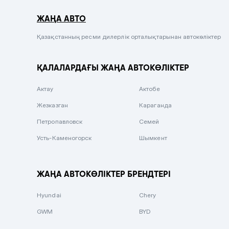
Серый металлик
ЖАҢА АВТО
Сиреневый металлик
Черный металлик
Қазақстанның ресми дилерлік орталықтарынан автокөліктер
Стальной
ҚАЛАЛАРДАҒЫ ЖАҢА АВТОКӨЛІКТЕР
Вишневый
Серебристый металлик
Актау
Актобе
Темно-коричневый
Жезказган
Караганда
Бело-Дымчатый
Петропавловск
Семей
Светло-зелёный металлик
Усть-Каменогорск
Шымкент
Бирюзовый
Темно-синий металлик
ЖАҢА АВТОКӨЛІКТЕР БРЕНДТЕРІ
Зеленый металлик
Hyundai
Chery
Комбинированный
GWM
BYD