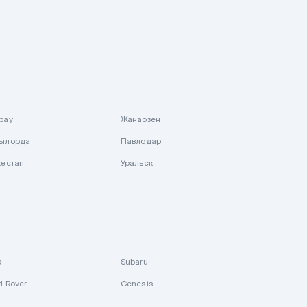
рау
Жанаозен
ылорда
Павлодар
кестан
Уральск
k
Subaru
d Rover
Genesis