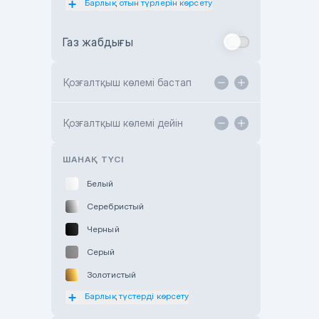
Барлық отын түрлерін көрсету
Toyota Almaty
Газ жабдығы
Toyota Astana
Toyota Kokshetau
Қозғалтқыш көлемі бастап
TANK Motors Karaganda
Hyundai ShymCity
Қозғалтқыш көлемі дейін
Toyota Shygys
ШАНАҚ ТҮСІ
Белый
Серебристый
Черный
Серый
Золотистый
Барлық түстерді көрсету
Оранжевый