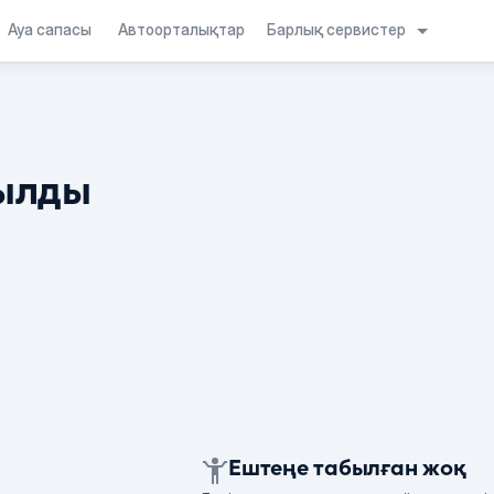
Барлық сервистер
Ауа сапасы
Автоорталықтар
ылды
Ештеңе табылған жоқ