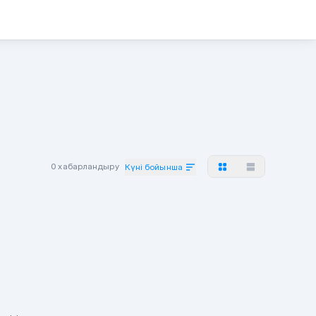
0 хабарландыру
Күні бойынша