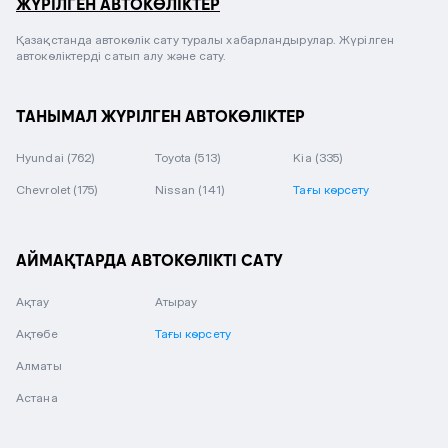
ЖҮРІЛГЕН АВТОКӨЛІКТЕР
Қазақстанда автокөлік сату туралы хабарландырулар. Жүрілген
автокөліктерді сатып алу және сату.
ТАНЫМАЛ ЖҮРІЛГЕН АВТОКӨЛІКТЕР
Hyundai
(762)
Toyota
(513)
Kia
(335)
Chevrolet
(175)
Nissan
(141)
Тағы көрсету
АЙМАҚТАРДА АВТОКӨЛІКТІ САТУ
Ақтау
Атырау
Ақтөбе
Тағы көрсету
Алматы
Астана