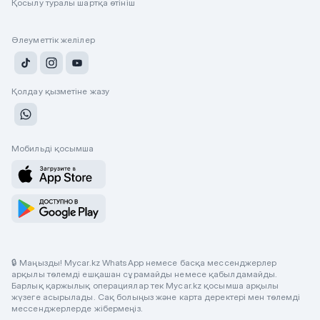
Қосылу туралы шартқа өтініш
Әлеуметтік желілер
Қолдау қызметіне жазу
Мобильді қосымша
🔒 Маңызды! Mycar.kz WhatsApp немесе басқа мессенджерлер
арқылы төлемді ешқашан сұрамайды немесе қабылдамайды.
Барлық қаржылық операциялар тек Mycar.kz қосымша арқылы
жүзеге асырылады. Сақ болыңыз және карта деректері мен төлемді
мессенджерлерде жібермеңіз.