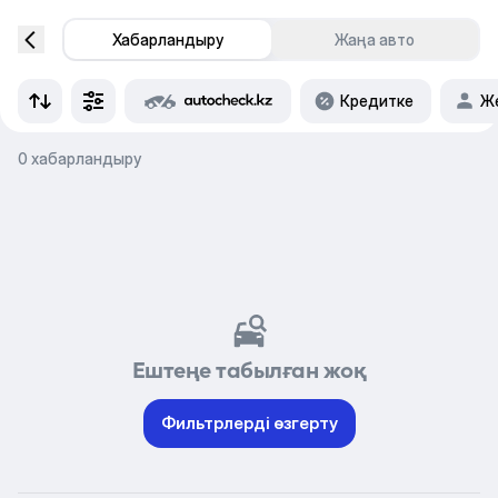
Хабарландыру
Жаңа авто
Кредитке
Же
0 хабарландыру
Ештеңе табылған жоқ
Фильтрлерді өзгерту