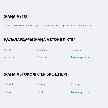
ЖАҢА АВТО
Қазақстанның ресми дилерлік орталықтарынан автокөліктер
ҚАЛАЛАРДАҒЫ ЖАҢА АВТОКӨЛІКТЕР
Актау
Актобе
Алматы
Астана
Атырау
Тағы көрсету
ЖАҢА АВТОКӨЛІКТЕР БРЕНДТЕРІ
Hyundai
Chery
Changan
Haval
Tank
Тағы көрсету