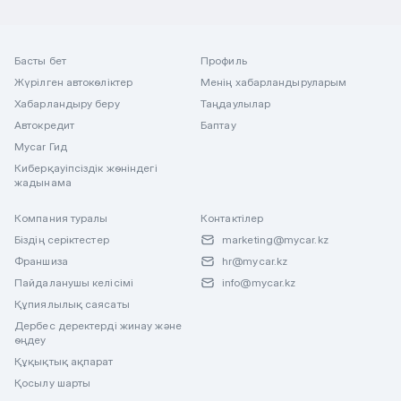
Басты бет
Профиль
Жүрілген автокөліктер
Менің хабарландыруларым
Хабарландыру беру
Таңдаулылар
Автокредит
Баптау
Mycar Гид
Киберқауіпсіздік жөніндегі
жадынама
Компания туралы
Контактілер
Біздің серіктестер
marketing@mycar.kz
Франшиза
hr@mycar.kz
Пайдаланушы келісімі
info@mycar.kz
Құпиялылық саясаты
Дербес деректерді жинау және
өңдеу
Құқықтық ақпарат
Қосылу шарты