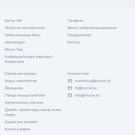
Басты бет
Профиль
Жүрілген автокөліктер
Менің хабарландыруларым
Хабарландыру беру
Таңдаулылар
Автокредит
Баптау
Mycar Гид
Киберқауіпсіздік жөніндегі
жадынама
Компания туралы
Контактілер
Біздің серіктестер
marketing@mycar.kz
Франшиза
hr@mycar.kz
Пайдаланушы келісімі
info@mycar.kz
Құпиялылық саясаты
Дербес деректерді жинау және
өңдеу
Құқықтық ақпарат
Қосылу шарты