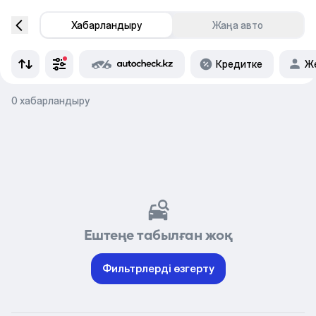
Хабарландыру
Жаңа авто
Кредитке
Же
0 хабарландыру
Ештеңе табылған жоқ
Фильтрлерді өзгерту