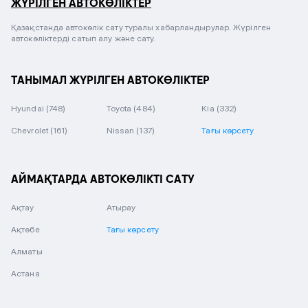
ЖҮРІЛГЕН АВТОКӨЛІКТЕР
Қазақстанда автокөлік сату туралы хабарландырулар. Жүрілген
автокөліктерді сатып алу және сату.
ТАНЫМАЛ ЖҮРІЛГЕН АВТОКӨЛІКТЕР
Hyundai
(748)
Toyota
(484)
Kia
(332)
Chevrolet
(161)
Nissan
(137)
Тағы көрсету
АЙМАҚТАРДА АВТОКӨЛІКТІ САТУ
Ақтау
Атырау
Ақтөбе
Тағы көрсету
Алматы
Астана