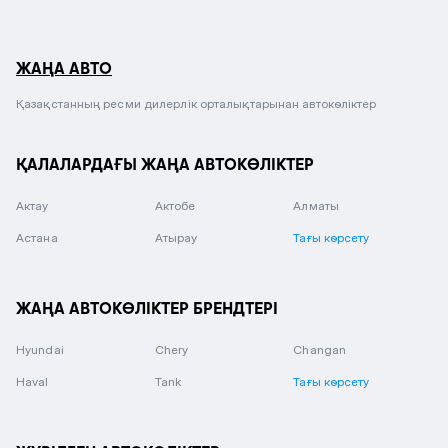
ЖАҢА АВТО
Қазақстанның ресми дилерлік орталықтарынан автокөліктер
ҚАЛАЛАРДАҒЫ ЖАҢА АВТОКӨЛІКТЕР
Актау
Актобе
Алматы
Астана
Атырау
Тағы көрсету
ЖАҢА АВТОКӨЛІКТЕР БРЕНДТЕРІ
Hyundai
Chery
Changan
Haval
Tank
Тағы көрсету