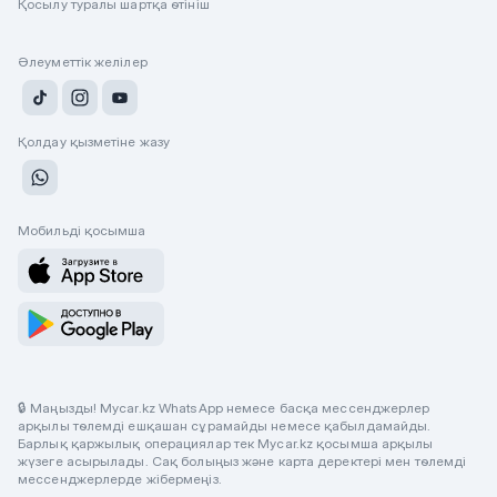
Қосылу туралы шартқа өтініш
Әлеуметтік желілер
Қолдау қызметіне жазу
Мобильді қосымша
🔒 Маңызды! Mycar.kz WhatsApp немесе басқа мессенджерлер
арқылы төлемді ешқашан сұрамайды немесе қабылдамайды.
Барлық қаржылық операциялар тек Mycar.kz қосымша арқылы
жүзеге асырылады. Сақ болыңыз және карта деректері мен төлемді
мессенджерлерде жібермеңіз.